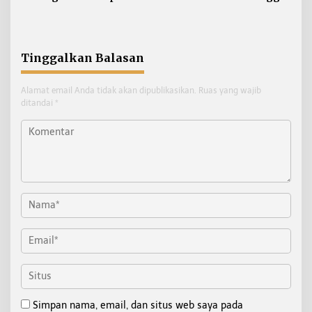
Porprov, Malinau Siap jadi
Kejurnas Atletik U-18,
Tuan Rumah
Kadispora Apresiasi
Pembinaan Atlet
Tinggalkan Balasan
Alamat email Anda tidak akan dipublikasikan.
Ruas yang wajib
ditandai
*
Simpan nama, email, dan situs web saya pada