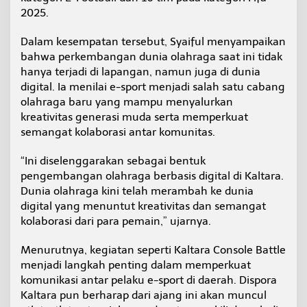
e
2025.
w
a
Dalam kesempatan tersebut, Syaiful menyampaikan
t
bahwa perkembangan dunia olahraga saat ini tidak
K
a
hanya terjadi di lapangan, namun juga di dunia
l
digital. Ia menilai e-sport menjadi salah satu cabang
t
olahraga baru yang mampu menyalurkan
a
kreativitas generasi muda serta memperkuat
r
semangat kolaborasi antar komunitas.
a
C
o
“Ini diselenggarakan sebagai bentuk
n
pengembangan olahraga berbasis digital di Kaltara.
s
Dunia olahraga kini telah merambah ke dunia
o
digital yang menuntut kreativitas dan semangat
l
e
kolaborasi dari para pemain,” ujarnya.
B
a
Menurutnya, kegiatan seperti Kaltara Console Battle
t
menjadi langkah penting dalam memperkuat
t
komunikasi antar pelaku e-sport di daerah. Dispora
l
e
Kaltara pun berharap dari ajang ini akan muncul
2