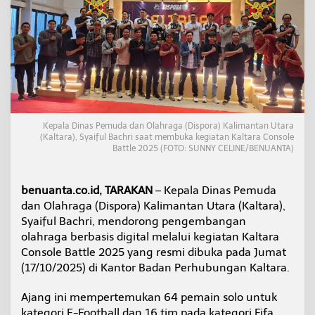
o
r
o
n
g
P
e
n
g
e
Kepala Dinas Pemuda dan Olahraga (Dispora) Kalimantan Utara
m
(Kaltara), Syaiful Bachri saat membuka kegiatan Kaltara Console
b
Battle 2025 (FOTO: SUNNY CELINE/BENUANTA)
a
n
g
benuanta.co.id, TARAKAN
– Kepala Dinas Pemuda
a
dan Olahraga (Dispora) Kalimantan Utara (Kaltara),
n
Syaiful Bachri, mendorong pengembangan
E
-
olahraga berbasis digital melalui kegiatan Kaltara
S
Console Battle 2025 yang resmi dibuka pada Jumat
p
(17/10/2025) di Kantor Badan Perhubungan Kaltara.
o
r
Ajang ini mempertemukan 64 pemain solo untuk
t
l
kategori E-Football dan 16 tim pada kategori Fifa