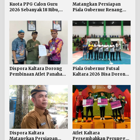
Kuota PPG Calon Guru
Matangkan Persiapan
2026 Sebanyak 18 Ribu,
Piala Gubernur Renang
Lokasi Mengajar Salah
Dispora Kaltara Perkuat
Satu Acuan Seleksi
Sinergi dengan Pengprov
Akuatik
Dispora Kaltara Dorong
Piala Gubernur Futsal
Pembinaan Atlet Panahan
Kaltara 2026 Bisa Dorong
Berkelanjutan
Pergerakan Ekonomi
Daerah
Dispora Kaltara
Atlet Kaltara
Matangkan Persiapan
Persembahkan Perunggu