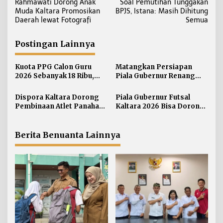
Rahmawati Dorong Anak
Soal Pemutihan Tunggakan
a
Muda Kaltara Promosikan
BPJS, Istana: Masih Dihitung
v
Daerah lewat Fotografi
Semua
i
g
Postingan Lainnya
a
s
Kuota PPG Calon Guru
Matangkan Persiapan
i
2026 Sebanyak 18 Ribu,
Piala Gubernur Renang
Lokasi Mengajar Salah
Dispora Kaltara Perkuat
p
Satu Acuan Seleksi
Sinergi dengan Pengprov
Dispora Kaltara Dorong
Piala Gubernur Futsal
o
Akuatik
Pembinaan Atlet Panahan
Kaltara 2026 Bisa Dorong
s
Berkelanjutan
Pergerakan Ekonomi
Daerah
Berita Benuanta Lainnya