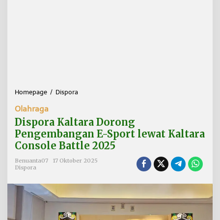
Homepage
/
Dispora
D
i
Olahraga
s
p
Dispora Kaltara Dorong
o
Pengembangan E-Sport lewat Kaltara
r
Console Battle 2025
a
K
Benuanta07
17 Oktober 2025
a
Dispora
l
t
a
r
a
D