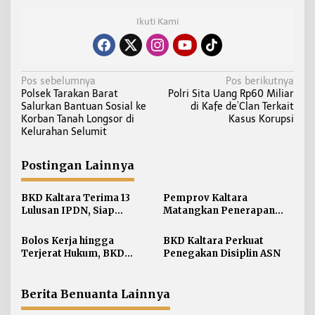
Ikuti Kami
N
Pos sebelumnya
Pos berikutnya
Polsek Tarakan Barat
Polri Sita Uang Rp60 Miliar
a
Salurkan Bantuan Sosial ke
di Kafe de’Clan Terkait
v
Korban Tanah Longsor di
Kasus Korupsi
i
Kelurahan Selumit
g
a
Postingan Lainnya
s
i
BKD Kaltara Terima 13
Pemprov Kaltara
Lulusan IPDN, Siap
Matangkan Penerapan
p
Perkuat ASN di
Manajemen Talenta bagi
o
Lingkungan Pemprov
ASN
Bolos Kerja hingga
BKD Kaltara Perkuat
s
Terjerat Hukum, BKD
Penegakan Disiplin ASN
Kaltara Ungkap Ragam
Pelanggaran ASN
Berita Benuanta Lainnya