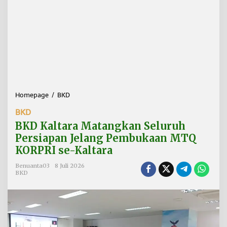
Homepage
/
BKD
B
K
BKD
D
K
BKD Kaltara Matangkan Seluruh
a
Persiapan Jelang Pembukaan MTQ
l
KORPRI se-Kaltara
t
a
Benuanta03
8 Juli 2026
r
BKD
a
M
a
t
a
n