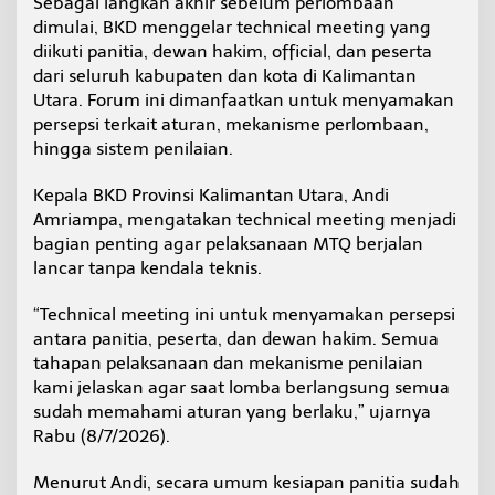
Sebagai langkah akhir sebelum perlombaan
g
dimulai, BKD menggelar technical meeting yang
P
diikuti panitia, dewan hakim, official, dan peserta
e
m
dari seluruh kabupaten dan kota di Kalimantan
b
Utara. Forum ini dimanfaatkan untuk menyamakan
u
persepsi terkait aturan, mekanisme perlombaan,
k
hingga sistem penilaian.
a
a
n
Kepala BKD Provinsi Kalimantan Utara, Andi
M
Amriampa, mengatakan technical meeting menjadi
T
bagian penting agar pelaksanaan MTQ berjalan
Q
lancar tanpa kendala teknis.
K
O
R
“Technical meeting ini untuk menyamakan persepsi
P
antara panitia, peserta, dan dewan hakim. Semua
R
tahapan pelaksanaan dan mekanisme penilaian
I
kami jelaskan agar saat lomba berlangsung semua
s
sudah memahami aturan yang berlaku,” ujarnya
e
-
Rabu (8/7/2026).
K
a
Menurut Andi, secara umum kesiapan panitia sudah
l