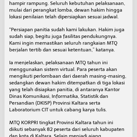
hampir rampung. Seluruh kebutuhan pelaksanaan,
t
mulai dari perangkat lomba, dewan hakim hingga
a
r
lokasi penilaian telah dipersiapkan sesuai jadwal.
a
“Persiapan panitia sudah kami lakukan. Hakim juga
sudah siap, begitu juga fasilitas pendukungnya.
Kami ingin memastikan seluruh rangkaian MTQ
berjalan tertib dan sesuai ketentuan,” katanya.
Ia menjelaskan, pelaksanaan MTQ tahun ini
menggunakan sistem virtual. Para peserta akan
mengikuti perlombaan dari daerah masing-masing,
sedangkan dewan hakim ditempatkan di tiga lokasi
yang telah disiapkan panitia, di antaranya Kantor
Dinas Komunikasi, Informatika, Statistik dan
Persandian (DKISP) Provinsi Kaltara serta
Laboratorium CIT untuk cabang karya tulis.
MTQ KORPRI tingkat Provinsi Kaltara tahun ini
diikuti sebanyak 82 peserta dari seluruh kabupaten
dan kota di Kaltara. Selain menjadi ajang