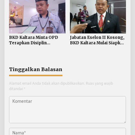
BKD Kaltara Minta OPD
Jabatan Eselon II Kosong,
Terapkan Disiplin
BKD Kaltara Mulai Siapkan
Pegawai Sesuai Peraturan
Pelaksanaan Seleksi
Pemerintah
Terbuka
Tinggalkan Balasan
Alamat email Anda tidak akan dipublikasikan.
Ruas yang wajib
ditandai
*