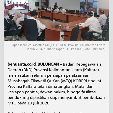
g
k
a
n
S
e
l
u
r
u
Rapat Technical Meeting MTQ KORPRI se-Provinsi Kalimantan Utara
h
Tahun 2026 di ruang rapat BKD kaltara. (Foto: Istimewa)
P
e
r
benuanta.co.id, BULUNGAN
– Badan Kepegawaian
s
Daerah (BKD) Provinsi Kalimantan Utara (Kaltara)
i
memastikan seluruh persiapan pelaksanaan
a
p
Musabaqah Tilawatil Qur’an (MTQ) KORPRI tingkat
a
Provinsi Kaltara telah dimatangkan. Mulai dari
n
kesiapan panitia, dewan hakim, hingga fasilitas
J
pendukung dipastikan siap menyambut pembukaan
e
l
MTQ pada 13 Juli 2026.
a
n