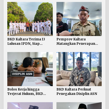
BKD Kaltara Terima 13
Pemprov Kaltara
Lulusan IPDN, Siap
Matangkan Penerapan
Perkuat ASN di
Manajemen Talenta bagi
Lingkungan Pemprov
ASN
Bolos Kerja hingga
BKD Kaltara Perkuat
Terjerat Hukum, BKD
Penegakan Disiplin ASN
Kaltara Ungkap Ragam
Pelanggaran ASN