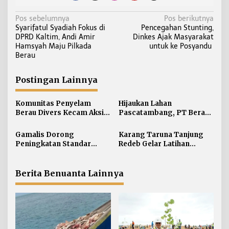
N
Pos sebelumnya
Pos berikutnya
Syarifatul Syadiah Fokus di
Pencegahan Stunting,
a
DPRD Kaltim, Andi Amir
Dinkes Ajak Masyarakat
v
Hamsyah Maju Pilkada
untuk ke Posyandu
i
Berau
g
a
Postingan Lainnya
s
i
Komunitas Penyelam
Hijaukan Lahan
Berau Divers Kecam Aksi
Pascatambang, PT Berau
p
Nelayan Asing Tangkap
Coal Revegetasi 24,6
o
Hiu Dijadikan Umpan
Hektare dengan Tanam 3
Gamalis Dorong
Karang Taruna Tanjung
s
Pancing
Ribu Pohon
Peningkatan Standar
Redeb Gelar Latihan
Layanan Speedboat di
Budidaya Tanam Kakao
Berau
Bersama Berau Coal
Berita Benuanta Lainnya