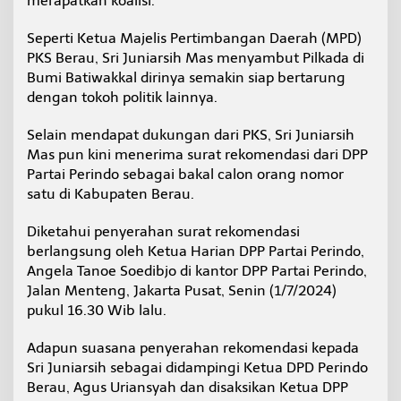
merapatkan koalisi.
t
a
Seperti Ketua Majelis Pertimbangan Daerah (MPD)
i
PKS Berau, Sri Juniarsih Mas menyambut Pilkada di
P
e
Bumi Batiwakkal dirinya semakin siap bertarung
r
dengan tokoh politik lainnya.
i
n
Selain mendapat dukungan dari PKS, Sri Juniarsih
d
Mas pun kini menerima surat rekomendasi dari DPP
o
Partai Perindo sebagai bakal calon orang nomor
satu di Kabupaten Berau.
Diketahui penyerahan surat rekomendasi
berlangsung oleh Ketua Harian DPP Partai Perindo,
Angela Tanoe Soedibjo di kantor DPP Partai Perindo,
Jalan Menteng, Jakarta Pusat, Senin (1/7/2024)
pukul 16.30 Wib lalu.
Adapun suasana penyerahan rekomendasi kepada
Sri Juniarsih sebagai didampingi Ketua DPD Perindo
Berau, Agus Uriansyah dan disaksikan Ketua DPP