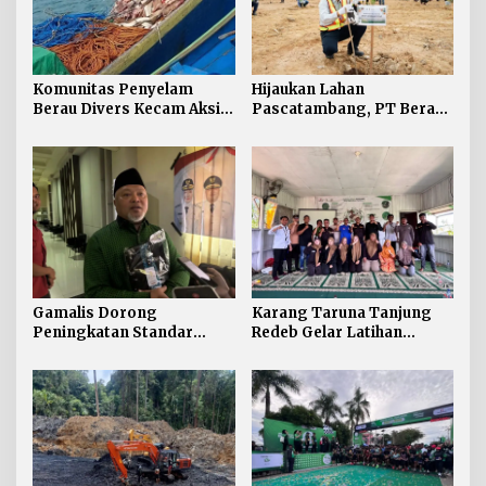
Komunitas Penyelam
Hijaukan Lahan
Berau Divers Kecam Aksi
Pascatambang, PT Berau
Nelayan Asing Tangkap
Coal Revegetasi 24,6
Hiu Dijadikan Umpan
Hektare dengan Tanam 3
Pancing
Ribu Pohon
Gamalis Dorong
Karang Taruna Tanjung
Peningkatan Standar
Redeb Gelar Latihan
Layanan Speedboat di
Budidaya Tanam Kakao
Berau
Bersama Berau Coal