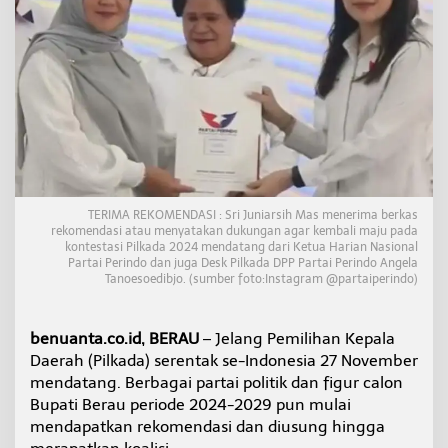
m
a
S
u
r
a
t
R
e
k
o
m
TERIMA REKOMENDASI : Sri Juniarsih Mas menerima berkas
e
rekomendasi atau menyatakan dukungan agar kembali maju pada
n
kontestasi Pilkada 2024 mendatang dari Ketua Harian Nasional
d
Partai Perindo dan juga Desk Pilkada DPP Partai Perindo Angela
Tanoesoedibjo. (sumber foto:Instagram @partaiperindo)
a
s
i
d
benuanta.co.id, BERAU
– Jelang Pemilihan Kepala
a
Daerah (Pilkada) serentak se-Indonesia 27 November
r
mendatang. Berbagai partai politik dan figur calon
i
Bupati Berau periode 2024-2029 pun mulai
P
a
mendapatkan rekomendasi dan diusung hingga
r