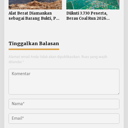
Alat Berat Diamankan
Diikuti 3.730 Peserta,
sebagai Barang Bukti, PT
Berau Coal Run 2026
Berau Coal Imbau Hormati
Sukses Digelar
Proses Hukum
Tinggalkan Balasan
Alamat email Anda tidak akan dipublikasikan.
Ruas yang wajib
ditandai
*