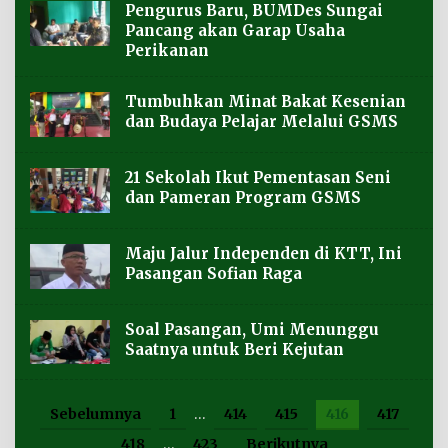
Pengurus Baru, BUMDes Sungai
Pancang akan Garap Usaha
Perikanan
Tumbuhkan Minat Bakat Kesenian
dan Budaya Pelajar Melalui GSMS
21 Sekolah Ikut Pementasan Seni
dan Pameran Program GSMS
Maju Jalur Independen di KTT, Ini
Pasangan Sofian Raga
Soal Pasangan, Umi Menunggu
Saatnya untuk Beri Kejutan
Sebelumnya
1
…
414
415
416
417
418
…
423
Berikutnya