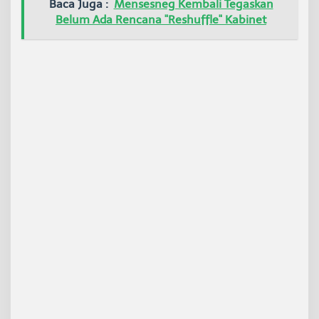
Baca Juga :
Mensesneg Kembali Tegaskan
a
Belum Ada Rencana "Reshuffle" Kabinet
e
r
a
h
I
n
i
K
e
l
u
a
r