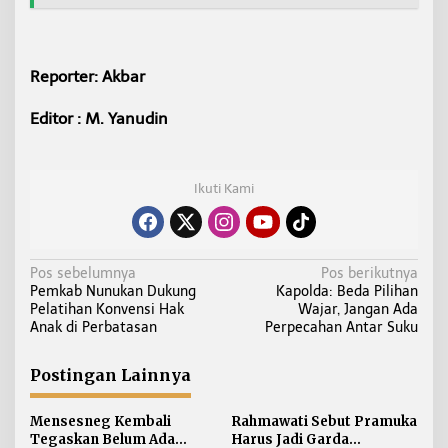
Reporter: Akbar
Editor : M. Yanudin
Ikuti Kami
N
Pos sebelumnya
Pos berikutnya
Pemkab Nunukan Dukung
Kapolda: Beda Pilihan
a
Pelatihan Konvensi Hak
Wajar, Jangan Ada
v
Anak di Perbatasan
Perpecahan Antar Suku
i
g
Postingan Lainnya
a
s
Mensesneg Kembali
Rahmawati Sebut Pramuka
i
Tegaskan Belum Ada
Harus Jadi Garda