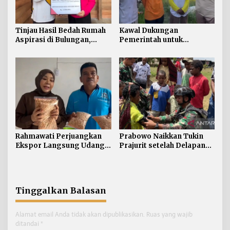
Tinjau Hasil Bedah Rumah
Kawal Dukungan
Aspirasi di Bulungan,
Pemerintah untuk
Rahmawati Salurkan
Pertanian Kaltara,
Bantuan Penyelesaian
Rahmawati Serap Aspirasi
Pintu dan Jendela
Petani di Desa Gunung
Putih
Rahmawati Perjuangkan
Prabowo Naikkan Tukin
Ekspor Langsung Udang
Prajurit setelah Delapan
Tarakan ke Timur Tengah
Tahun tanpa Penyesuaian
Tinggalkan Balasan
Alamat email Anda tidak akan dipublikasikan.
Ruas yang wajib
ditandai
*