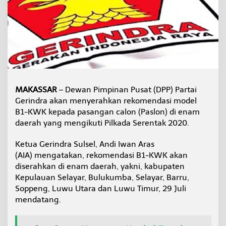
s
i
G
e
r
i
n
d
r
a
MAKASSAR
– Dewan Pimpinan Pusat (DPP) Partai
u
Gerindra akan menyerahkan rekomendasi model
n
B1-KWK kepada pasangan calon (Paslon) di enam
t
daerah yang mengikuti Pilkada Serentak 2020.
u
k
P
Ketua Gerindra Sulsel, Andi Iwan Aras
a
(AIA) mengatakan, rekomendasi B1-KWK akan
s
diserahkan di enam daerah, yakni, kabupaten
l
Kepulauan Selayar, Bulukumba, Selayar, Barru,
o
n
Soppeng, Luwu Utara dan Luwu Timur, 29 Juli
d
mendatang.
i
6
D