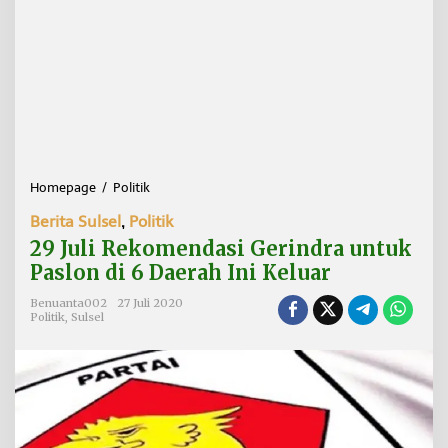
Homepage
/
Politik
2
9
Berita Sulsel
,
Politik
J
u
29 Juli Rekomendasi Gerindra untuk
l
Paslon di 6 Daerah Ini Keluar
i
R
Benuanta002
27 Juli 2020
e
Politik
,
Sulsel
k
o
m
e
n
d
a