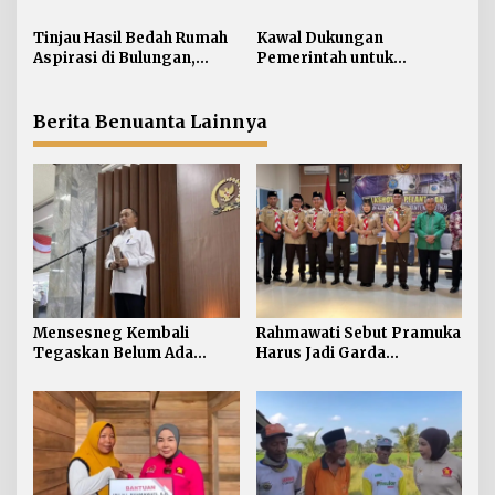
Rencana “Reshuffle”
Terdepan Selamatkan
p
Kabinet
Generasi Perbatasan dari
Tinjau Hasil Bedah Rumah
Kawal Dukungan
o
Narkoba
Aspirasi di Bulungan,
Pemerintah untuk
s
Rahmawati Salurkan
Pertanian Kaltara,
Bantuan Penyelesaian
Rahmawati Serap Aspirasi
Pintu dan Jendela
Petani di Desa Gunung
Berita Benuanta Lainnya
Putih
Mensesneg Kembali
Rahmawati Sebut Pramuka
Tegaskan Belum Ada
Harus Jadi Garda
Rencana “Reshuffle”
Terdepan Selamatkan
Kabinet
Generasi Perbatasan dari
Narkoba