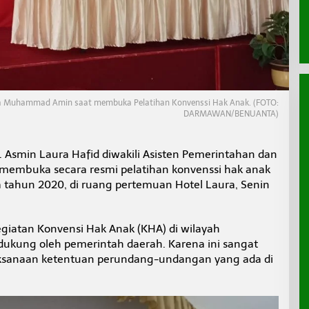
da Muhammad Amin saat membuka Pelatihan Konvenssi Hak Anak. (FOTO:
DARMAWAN/BENUANTA)
. Asmin Laura Hafid diwakili Asisten Pemerintahan dan
embuka secara resmi pelatihan konvenssi hak anak
a tahun 2020, di ruang pertemuan Hotel Laura, Senin
iatan Konvensi Hak Anak (KHA) di wilayah
didukung oleh pemerintah daerah. Karena ini sangat
ksanaan ketentuan perundang-undangan yang ada di