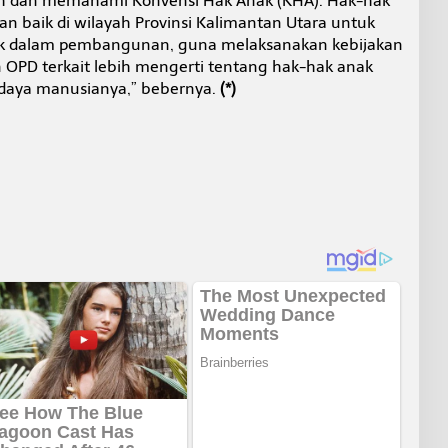
tih dan memahami Konvensi Hak Anak (KHA). Hak-hak
gan baik di wilayah Provinsi Kalimantan Utara untuk
k dalam pembangunan, guna melaksanakan kebijakan
 OPD terkait lebih mengerti tentang hak-hak anak
daya manusianya,” bebernya.
(*)