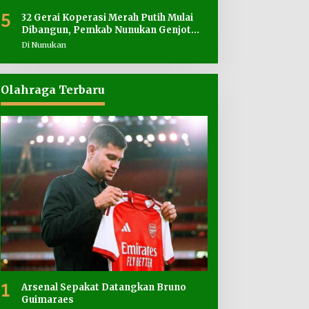
5
32 Gerai Koperasi Merah Putih Mulai
Dibangun, Pemkab Nunukan Genjot
Penyediaan Lahan
Di Nunukan
Olahraga Terbaru
1
Arsenal Sepakat Datangkan Bruno
Guimaraes