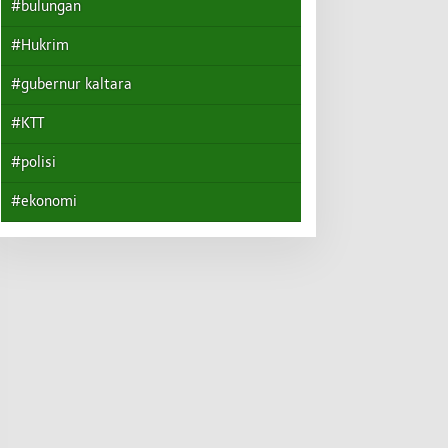
#bulungan
#Hukrim
#gubernur kaltara
#KTT
#polisi
#ekonomi