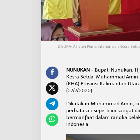
s
i
H
a
k
A
n
a
DIBUKA: Asisten Pemerintahan dan Kesra Set
k
d
i
P
NUNUKAN
– Bupati Nunukan, Hj
e
r
Kesra Setda, Muhammad Amin m
b
(KHA) Provinsi Kalimantan Utar
a
(27/7/2020).
t
a
Dikatakan Muhammad Amin, keg
s
a
perbatasan seperti ini sangat 
n
bermanfaat dalam rangka pela
Indonesia.