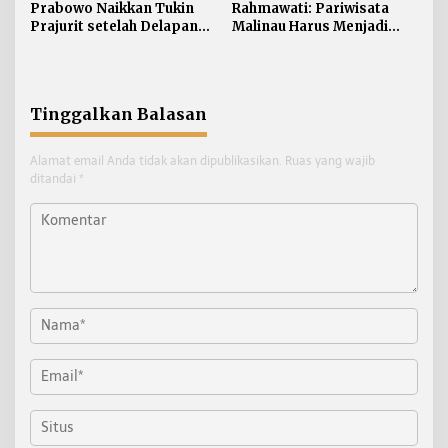
Prabowo Naikkan Tukin
Rahmawati: Pariwisata
Prajurit setelah Delapan
Malinau Harus Menjadi
Tahun tanpa Penyesuaian
Penggerak Ekonomi
Masyarakat
Tinggalkan Balasan
Alamat email Anda tidak akan dipublikasikan.
Ruas yang wajib
ditandai
*