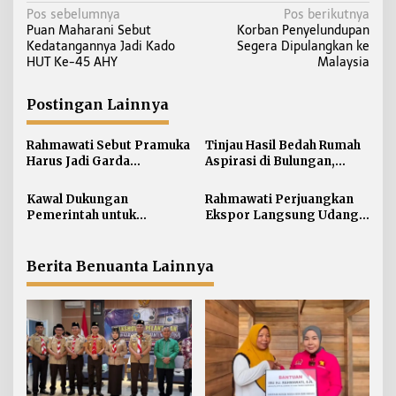
N
Pos sebelumnya
Pos berikutnya
Puan Maharani Sebut
Korban Penyelundupan
a
Kedatangannya Jadi Kado
Segera Dipulangkan ke
v
HUT Ke-45 AHY
Malaysia
i
g
Postingan Lainnya
a
s
Rahmawati Sebut Pramuka
Tinjau Hasil Bedah Rumah
i
Harus Jadi Garda
Aspirasi di Bulungan,
Terdepan Selamatkan
Rahmawati Salurkan
p
Generasi Perbatasan dari
Bantuan Penyelesaian
Kawal Dukungan
Rahmawati Perjuangkan
o
Narkoba
Pintu dan Jendela
Pemerintah untuk
Ekspor Langsung Udang
s
Pertanian Kaltara,
Tarakan ke Timur Tengah
Rahmawati Serap Aspirasi
Petani di Desa Gunung
Berita Benuanta Lainnya
Putih