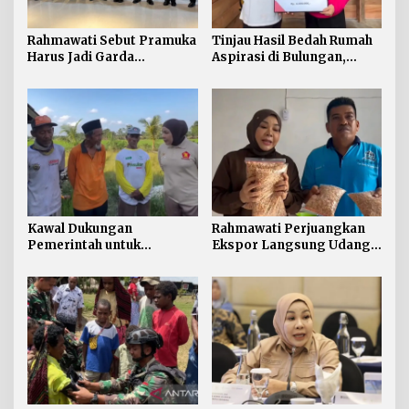
Rahmawati Sebut Pramuka
Tinjau Hasil Bedah Rumah
Harus Jadi Garda
Aspirasi di Bulungan,
Terdepan Selamatkan
Rahmawati Salurkan
Generasi Perbatasan dari
Bantuan Penyelesaian
Narkoba
Pintu dan Jendela
Kawal Dukungan
Rahmawati Perjuangkan
Pemerintah untuk
Ekspor Langsung Udang
Pertanian Kaltara,
Tarakan ke Timur Tengah
Rahmawati Serap Aspirasi
Petani di Desa Gunung
Putih