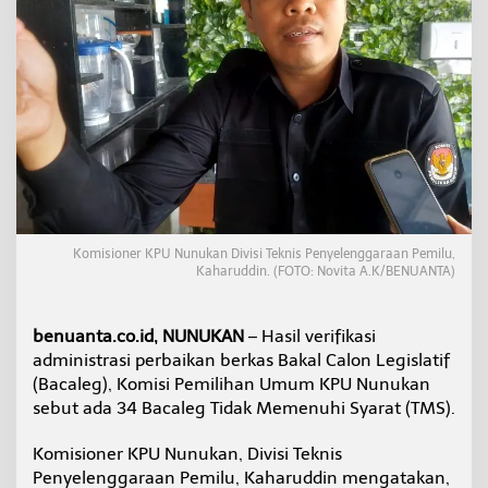
u
k
a
n
T
i
d
a
k
M
e
m
e
Komisioner KPU Nunukan Divisi Teknis Penyelenggaraan Pemilu,
n
Kaharuddin. (FOTO: Novita A.K/BENUANTA)
u
h
i
benuanta.co.id, NUNUKAN
– Hasil verifikasi
S
administrasi perbaikan berkas Bakal Calon Legislatif
y
(Bacaleg), Komisi Pemilihan Umum KPU Nunukan
a
r
sebut ada 34 Bacaleg Tidak Memenuhi Syarat (TMS).
a
t
Komisioner KPU Nunukan, Divisi Teknis
Penyelenggaraan Pemilu, Kaharuddin mengatakan,