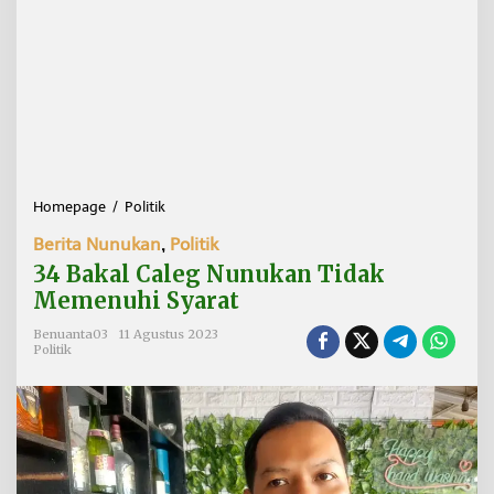
Homepage
/
Politik
3
4
Berita Nunukan
,
Politik
B
a
34 Bakal Caleg Nunukan Tidak
k
Memenuhi Syarat
a
l
Benuanta03
11 Agustus 2023
C
Politik
a
l
e
g
N
u
n