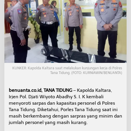
a
t
a
n
P
e
r
s
o
n
e
l
d
KUNKER: Kapolda Kaltara saat melakukan kunjungan kerja di Polres
i
Tana Tidung. (FOTO: KURNIAWIN/BENUANTA)
P
o
l
benuanta.co.id, TANA TIDUNG
– Kapolda Kaltara,
r
Irjen Pol. Djati Wiyoto Abadhy S. I. K kembali
e
menyoroti sarpas dan kapasitas personel di Polres
s
T
Tana Tidung. Diketahui, Porles Tana Tidung saat ini
a
masih berkembang dengan sarpras yang minim dan
n
jumlah personel yang masih kurang.
a
T