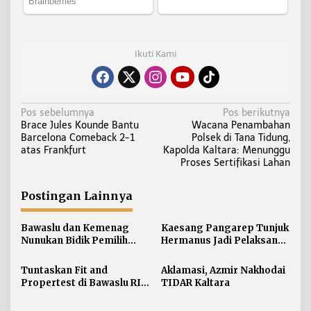
Ikuti Kami
N
Pos sebelumnya
Pos berikutnya
Brace Jules Kounde Bantu
Wacana Penambahan
a
Barcelona Comeback 2-1
Polsek di Tana Tidung,
v
atas Frankfurt
Kapolda Kaltara: Menunggu
i
Proses Sertifikasi Lahan
g
a
Postingan Lainnya
s
i
Bawaslu dan Kemenag
Kaesang Pangarep Tunjuk
Nunukan Bidik Pemilih
Hermanus Jadi Pelaksana
p
Muda, Fokus Pendidikan
Ketua DPW PSI
o
Politik di Luar Tahapan
Kalimantan Utara
Tuntaskan Fit and
Aklamasi, Azmir Nakhodai
s
Pemilu
Propertest di Bawaslu RI,
TIDAR Kaltara
Ini Nama Terpilih Anggota
Bawaslu Kaltara