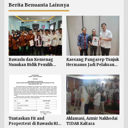
Berita Benuanta Lainnya
Bawaslu dan Kemenag
Kaesang Pangarep Tunjuk
Nunukan Bidik Pemilih
Hermanus Jadi Pelaksana
Muda, Fokus Pendidikan
Ketua DPW PSI
Politik di Luar Tahapan
Kalimantan Utara
Pemilu
Tuntaskan Fit and
Aklamasi, Azmir Nakhodai
Propertest di Bawaslu RI,
TIDAR Kaltara