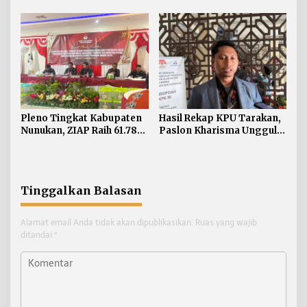
Ini Nama Terpilih Anggota
Bawaslu Kaltara
Pleno Tingkat Kabupaten
Hasil Rekap KPU Tarakan,
Nunukan, ZIAP Raih 61.781
Paslon Kharisma Ungguli
Suara Unggul di 13
Kolom Kosong
Kecamatan
Tinggalkan Balasan
Alamat email Anda tidak akan dipublikasikan.
Ruas yang wajib
ditandai
*