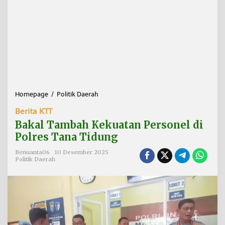
Homepage
/
Politik Daerah
B
a
Berita KTT
k
a
Bakal Tambah Kekuatan Personel di
l
Polres Tana Tidung
T
a
Benuanta06
10 Desember 2025
m
Politik Daerah
b
a
h
K
e
k
u