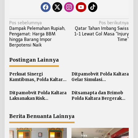
N
Pos sebelumnya
Pos berikutnya
Dampak Pelemahan Rupiah,
Qatar Tahan Imbang Swiss
a
Pengamat: Harga BBM
1-1 Lewat Gol Masa “Injury
v
hingga Barang Impor
Time”
i
Berpotensi Naik
g
a
Postingan Lainnya
s
i
Perkuat Sinergi
Ditpamobvit Polda Kaltara
Kamtibmas, Polda Kaltara
Gelar Simulasi
p
Sambangi Kesultanan
Pengamanan Penanganan
o
Bulungan
Kebakaran Tangki V
Ditpamobvit Polda Kaltara
Ditsamapta dan Brimob
s
Minyak di PT Pertamina
Laksanakan Risk
Polda Kaltara Bergerak
TBBM Tarakan
Assessment di Hotel
Cepat Padamkan
Monaco Tarakan
Kebakaran Lahan Gambut
2 Hektar di Bulungan
Berita Benuanta Lainnya