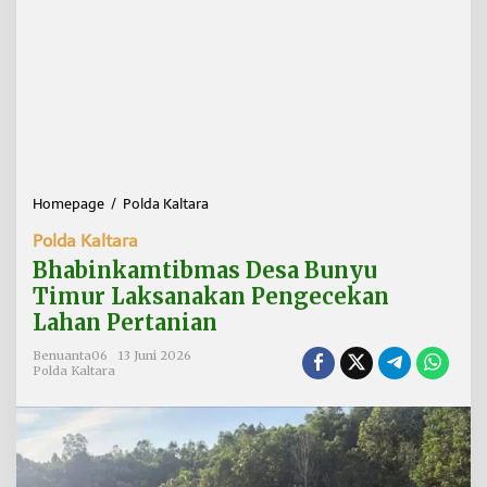
Homepage
/
Polda Kaltara
B
h
Polda Kaltara
a
b
Bhabinkamtibmas Desa Bunyu
i
Timur Laksanakan Pengecekan
n
Lahan Pertanian
k
a
Benuanta06
13 Juni 2026
m
Polda Kaltara
t
i
b
m
a
s