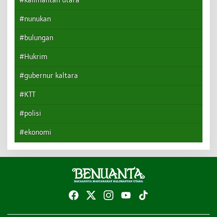
#kalimantan utara
#nunukan
#bulungan
#Hukrim
#gubernur kaltara
#KTT
#polisi
#ekonomi