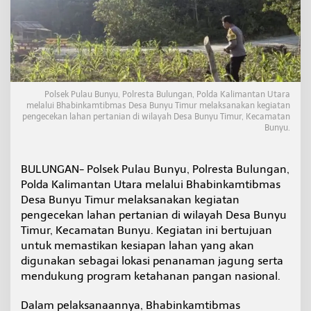
D
e
s
a
B
u
n
y
Polsek Pulau Bunyu, Polresta Bulungan, Polda Kalimantan Utara
melalui Bhabinkamtibmas Desa Bunyu Timur melaksanakan kegiatan
u
pengecekan lahan pertanian di wilayah Desa Bunyu Timur, Kecamatan
T
Bunyu.
i
m
u
BULUNGAN- Polsek Pulau Bunyu, Polresta Bulungan,
r
L
Polda Kalimantan Utara melalui Bhabinkamtibmas
a
Desa Bunyu Timur melaksanakan kegiatan
k
pengecekan lahan pertanian di wilayah Desa Bunyu
s
Timur, Kecamatan Bunyu. Kegiatan ini bertujuan
a
n
untuk memastikan kesiapan lahan yang akan
a
digunakan sebagai lokasi penanaman jagung serta
k
mendukung program ketahanan pangan nasional.
a
n
Dalam pelaksanaannya, Bhabinkamtibmas
P