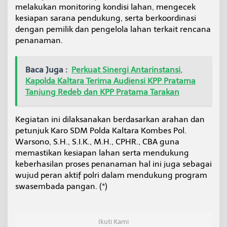
e
melakukan monitoring kondisi lahan, mengecek
n
kesiapan sarana pendukung, serta berkoordinasi
g
dengan pemilik dan pengelola lahan terkait rencana
e
penanaman.
c
e
k
Baca Juga :
Perkuat Sinergi Antarinstansi,
a
n
Kapolda Kaltara Terima Audiensi KPP Pratama
L
Tanjung Redeb dan KPP Pratama Tarakan
a
h
a
Kegiatan ini dilaksanakan berdasarkan arahan dan
n
petunjuk Karo SDM Polda Kaltara Kombes Pol.
P
Warsono, S.H., S.I.K., M.H., CPHR., CBA guna
e
r
memastikan kesiapan lahan serta mendukung
t
keberhasilan proses penanaman hal ini juga sebagai
a
wujud peran aktif polri dalam mendukung program
n
swasembada pangan. (*)
i
a
n
Ikuti Kami