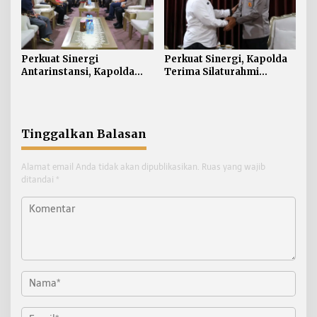
Perkuat Sinergi
Perkuat Sinergi, Kapolda
Antarinstansi, Kapolda
Terima Silaturahmi
Kaltara Terima Audiensi
Kakanwil ATR/BPN
KPP Pratama Tanjung
Provinsi Kalimantan Utara
Redeb dan KPP Pratama
Tarakan
Tinggalkan Balasan
Alamat email Anda tidak akan dipublikasikan.
Ruas yang wajib
ditandai
*