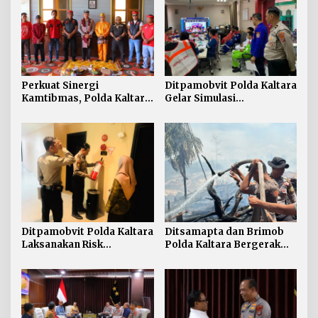
Perkuat Sinergi
Ditpamobvit Polda Kaltara
Kamtibmas, Polda Kaltara
Gelar Simulasi
Sambangi Kesultanan
Pengamanan Penanganan
Bulungan
Kebakaran Tangki V
Minyak di PT Pertamina
TBBM Tarakan
Ditpamobvit Polda Kaltara
Ditsamapta dan Brimob
Laksanakan Risk
Polda Kaltara Bergerak
Assessment di Hotel
Cepat Padamkan
Monaco Tarakan
Kebakaran Lahan Gambut
2 Hektar di Bulungan