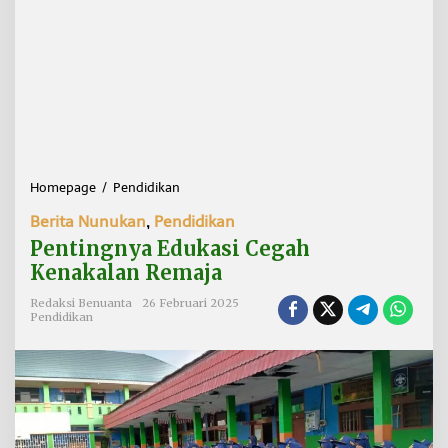
Homepage
/
Pendidikan
P
e
Berita Nunukan
,
Pendidikan
n
t
Pentingnya Edukasi Cegah
i
Kenakalan Remaja
n
g
Redaksi Benuanta
26 Februari 2025
n
Pendidikan
y
a
E
d
u
k
a