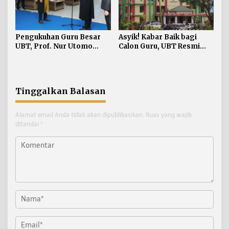
Pengukuhan Guru Besar
Asyik! Kabar Baik bagi
UBT, Prof. Nur Utomo
Calon Guru, UBT Resmi
Soroti Inklusi Keuangan
Perbaharui SK Program
Berkeadilan
Studi PPG
Tinggalkan Balasan
Alamat email Anda tidak akan dipublikasikan.
Ruas yang wajib
ditandai
*