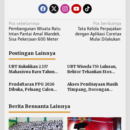
N
Pos sebelumnya
Pos berikutnya
Pembangunan Wisata Ratu
Tata Kelola Perpajakan
a
Intan Pantai Amal Mandek,
dengan Aplikasi Coretax
v
Sisa Pekerjaan 600 Meter
Mulai Dilakukan
i
g
Postingan Lainnya
a
s
UBT Kukuhkan 2.137
UBT Wisuda 755 Lulusan,
i
Mahasiswa Baru Tahun
Rektor Tekankan Etos
Akademik 2026/2027
Kerja dan Integritas
p
Pendaftaran PPG 2026
Akses Pembiayaan Masih
o
Dibuka, Peluang Calon
Timpang, Dorongan
s
Guru Mengantongi
Inklusi Keuangan Berbasis
Sertifikat Pendidik
Gender dan Kearifan Lokal
Menguat di Kaltara
Berita Benuanta Lainnya