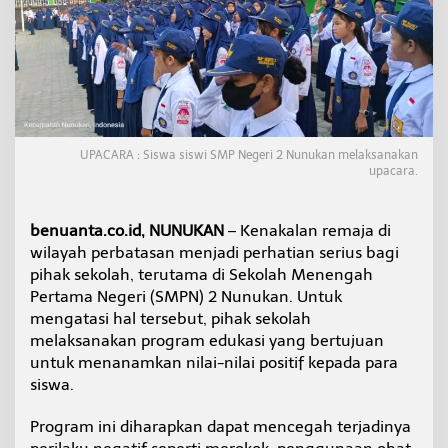
s
i
C
e
g
a
h
K
e
UPACARA : Siswa siswi SMP Negeri 2 Nunukan melaksanakan
n
upacara.
a
k
a
benuanta.co.id, NUNUKAN
– Kenakalan remaja di
l
wilayah perbatasan menjadi perhatian serius bagi
a
pihak sekolah, terutama di Sekolah Menengah
n
Pertama Negeri (SMPN) 2 Nunukan. Untuk
R
e
mengatasi hal tersebut, pihak sekolah
m
melaksanakan program edukasi yang bertujuan
a
untuk menanamkan nilai-nilai positif kepada para
j
siswa.
a
Program ini diharapkan dapat mencegah terjadinya