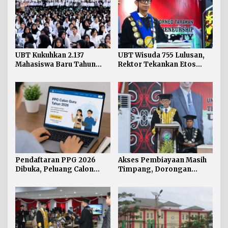
UBT Kukuhkan 2.137
UBT Wisuda 755 Lulusan,
Mahasiswa Baru Tahun
Rektor Tekankan Etos
Akademik 2026/2027
Kerja dan Integritas
Pendaftaran PPG 2026
Akses Pembiayaan Masih
Dibuka, Peluang Calon
Timpang, Dorongan
Guru Mengantongi
Inklusi Keuangan Berbasis
Sertifikat Pendidik
Gender dan Kearifan Lokal
Menguat di Kaltara