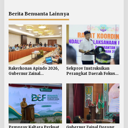
Sahabat
Digital Hadapi Dampak
Jadi Mitra Strategis
Perang Dagang Global
Pemerintah
Berita Benuanta Lainnya
Rakerkonas Apindo 2026,
Sekprov Instruksikan
Gubernur Zainal
Perangkat Daerah Fokus
Perkenalkan Proyek
pada Program Prioritas
Strategis Kaltara ke
Perwakilan Negara
Sahabat
Pemprov Kaltara Perkuat
Gubernur Zainal Dorong