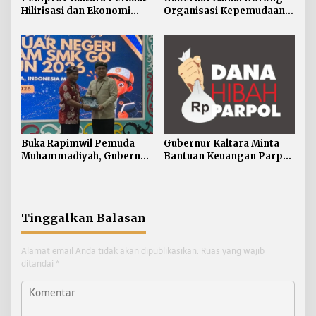
Hilirisasi dan Ekonomi
Organisasi Kepemudaan
Digital Hadapi Dampak
Jadi Mitra Strategis
Perang Dagang Global
Pemerintah
Buka Rapimwil Pemuda
Gubernur Kaltara Minta
Muhammadiyah, Gubernur
Bantuan Keuangan Parpol
Zainal Ajak Generasi Muda
Difokuskan untuk
Siap Hadapi
Pendidikan Politik
Pembangunan Kaltara
Tinggalkan Balasan
Alamat email Anda tidak akan dipublikasikan.
Ruas yang wajib
ditandai
*