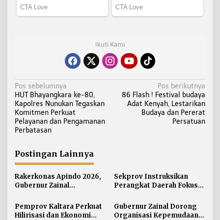
Ikuti Kami
N
Pos sebelumnya
Pos berikutnya
HUT Bhayangkara ke-80,
86 Flash ! Festival budaya
a
Kapolres Nunukan Tegaskan
Adat Kenyah, Lestarikan
v
Komitmen Perkuat
Budaya dan Pererat
i
Pelayanan dan Pengamanan
Persatuan
Perbatasan
g
a
Postingan Lainnya
s
i
Rakerkonas Apindo 2026,
Sekprov Instruksikan
p
Gubernur Zainal
Perangkat Daerah Fokus
o
Perkenalkan Proyek
pada Program Prioritas
s
Strategis Kaltara ke
Pemprov Kaltara Perkuat
Gubernur Zainal Dorong
Perwakilan Negara
Hilirisasi dan Ekonomi
Organisasi Kepemudaan