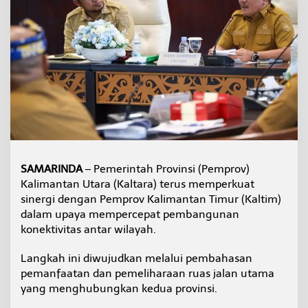
e
r
g
i
K
a
l
t
a
r
a
-
K
a
SAMARINDA
– Pemerintah Provinsi (Pemprov)
l
Kalimantan Utara (Kaltara) terus memperkuat
t
sinergi dengan Pemprov Kalimantan Timur (Kaltim)
i
dalam upaya mempercepat pembangunan
m
konektivitas antar wilayah.
u
n
t
Langkah ini diwujudkan melalui pembahasan
u
pemanfaatan dan pemeliharaan ruas jalan utama
k
yang menghubungkan kedua provinsi.
A
k