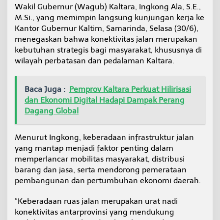
s
Wakil Gubernur (Wagub) Kaltara, Ingkong Ala, S.E.,
e
M.Si., yang memimpin langsung kunjungan kerja ke
l
Kantor Gubernur Kaltim, Samarinda, Selasa (30/6),
e
menegaskan bahwa konektivitas jalan merupakan
r
kebutuhan strategis bagi masyarakat, khususnya di
a
s
wilayah perbatasan dan pedalaman Kaltara.
i
K
o
Baca Juga :
Pemprov Kaltara Perkuat Hilirisasi
n
dan Ekonomi Digital Hadapi Dampak Perang
e
Dagang Global
k
t
i
Menurut Ingkong, keberadaan infrastruktur jalan
v
i
yang mantap menjadi faktor penting dalam
t
memperlancar mobilitas masyarakat, distribusi
a
barang dan jasa, serta mendorong pemerataan
s
pembangunan dan pertumbuhan ekonomi daerah.
P
e
r
“Keberadaan ruas jalan merupakan urat nadi
b
konektivitas antarprovinsi yang mendukung
a