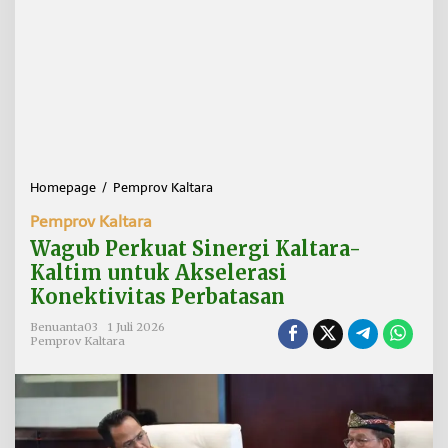
Homepage
/
Pemprov Kaltara
W
a
Pemprov Kaltara
g
u
Wagub Perkuat Sinergi Kaltara-
b
Kaltim untuk Akselerasi
P
Konektivitas Perbatasan
e
r
Benuanta03
1 Juli 2026
k
Pemprov Kaltara
u
a
t
S
i
n