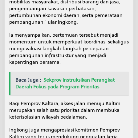
mobilitas masyarakat, distribusi barang dan jasa,
t
pengembangan kawasan perbatasan,
a
pertumbuhan ekonomi daerah, serta pemerataan
s
a
pembangunan,” ujar Ingkong.
n
Ia menyampaikan, pertemuan tersebut menjadi
momentum untuk memperkuat koordinasi sekaligus
mengevaluasi langkah-langkah percepatan
pembangunan infrastruktur yang menjadi
kepentingan bersama.
Baca Juga :
Sekprov Instruksikan Perangkat
Daerah Fokus pada Program Prioritas
Bagi Pemprov Kaltara, akses jalan menuju Kaltim
merupakan salah satu prioritas dalam membuka
keterisolasian wilayah pedalaman.
Ingkong juga mengapresiasi komitmen Pemprov
Kaltim yang terus mendukung penguatan kerja