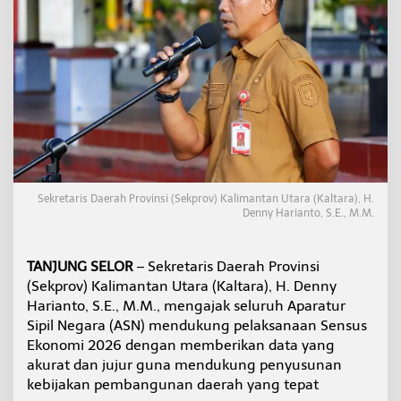
u
k
u
n
g
S
e
n
s
u
s
E
Sekretaris Daerah Provinsi (Sekprov) Kalimantan Utara (Kaltara), H.
k
Denny Harianto, S.E., M.M.
o
n
o
TANJUNG SELOR
– Sekretaris Daerah Provinsi
m
i
(Sekprov) Kalimantan Utara (Kaltara), H. Denny
d
Harianto, S.E., M.M., mengajak seluruh Aparatur
a
Sipil Negara (ASN) mendukung pelaksanaan Sensus
n
Ekonomi 2026 dengan memberikan data yang
J
a
akurat dan jujur guna mendukung penyusunan
g
kebijakan pembangunan daerah yang tepat
a