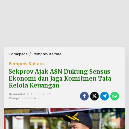
Homepage
/
Pemprov Kaltara
S
e
Pemprov Kaltara
k
p
Sekprov Ajak ASN Dukung Sensus
r
Ekonomi dan Jaga Komitmen Tata
o
Kelola Keuangan
v
A
Benuanta03
15 Juni 2026
j
Pemprov Kaltara
a
k
A
S
N
D