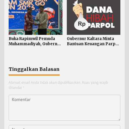
Buka Rapimwil Pemuda
Gubernur Kaltara Minta
Muhammadiyah, Gubernur
Bantuan Keuangan Parpol
Zainal Ajak Generasi Muda
Difokuskan untuk
Siap Hadapi
Pendidikan Politik
Pembangunan Kaltara
Tinggalkan Balasan
Alamat email Anda tidak akan dipublikasikan.
Ruas yang wajib
ditandai
*