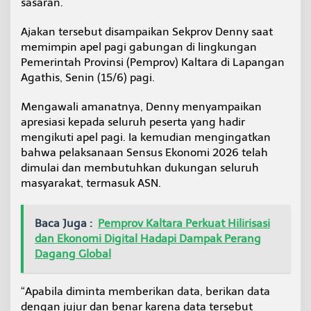
sasaran.
K
o
Ajakan tersebut disampaikan Sekprov Denny saat
m
i
memimpin apel pagi gabungan di lingkungan
t
Pemerintah Provinsi (Pemprov) Kaltara di Lapangan
m
Agathis, Senin (15/6) pagi.
e
n
Mengawali amanatnya, Denny menyampaikan
T
a
apresiasi kepada seluruh peserta yang hadir
t
mengikuti apel pagi. Ia kemudian mengingatkan
a
bahwa pelaksanaan Sensus Ekonomi 2026 telah
K
dimulai dan membutuhkan dukungan seluruh
e
masyarakat, termasuk ASN.
l
o
l
a
Baca Juga :
Pemprov Kaltara Perkuat Hilirisasi
K
dan Ekonomi Digital Hadapi Dampak Perang
e
Dagang Global
u
a
n
“Apabila diminta memberikan data, berikan data
g
dengan jujur dan benar karena data tersebut
a