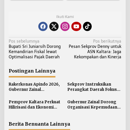
Ikuti Kami
N
Pos sebelumnya
Pos berikutnya
Bupati Sri Juniarsih Dorong
Pesan Sekprov Denny untuk
a
Kemandirian Fiskal lewat
ASN Kaltara: Jaga
v
Optimalisasi Pajak Daerah
Kekompakan dan Kinerja
i
g
Postingan Lainnya
a
s
Rakerkonas Apindo 2026,
Sekprov Instruksikan
i
Gubernur Zainal
Perangkat Daerah Fokus
Perkenalkan Proyek
pada Program Prioritas
p
Strategis Kaltara ke
Pemprov Kaltara Perkuat
Gubernur Zainal Dorong
o
Perwakilan Negara
Hilirisasi dan Ekonomi
Organisasi Kepemudaan
s
Sahabat
Digital Hadapi Dampak
Jadi Mitra Strategis
Perang Dagang Global
Pemerintah
Berita Benuanta Lainnya