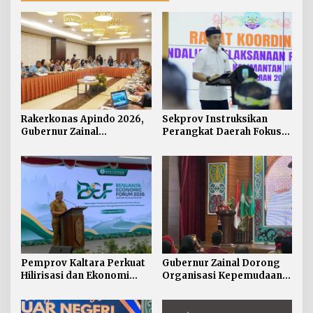
Rakerkonas Apindo 2026,
Sekprov Instruksikan
Gubernur Zainal
Perangkat Daerah Fokus
Perkenalkan Proyek
pada Program Prioritas
Strategis Kaltara ke
Perwakilan Negara
Sahabat
Pemprov Kaltara Perkuat
Gubernur Zainal Dorong
Hilirisasi dan Ekonomi
Organisasi Kepemudaan
Digital Hadapi Dampak
Jadi Mitra Strategis
Perang Dagang Global
Pemerintah