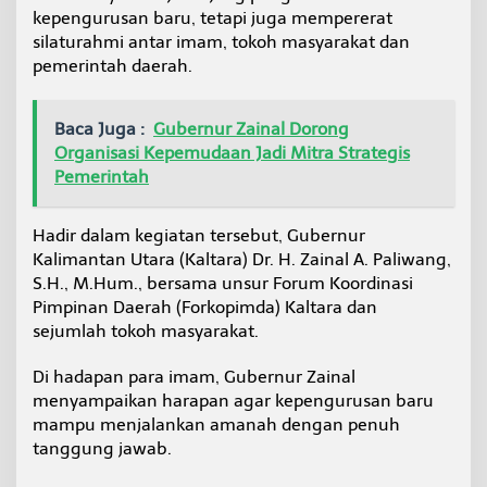
P
kepengurusan baru, tetapi juga mempererat
e
silaturahmi antar imam, tokoh masyarakat dan
r
pemerintah daerah.
k
u
a
Baca Juga :
Gubernur Zainal Dorong
t
P
Organisasi Kepemudaan Jadi Mitra Strategis
e
Pemerintah
r
s
a
Hadir dalam kegiatan tersebut, Gubernur
t
Kalimantan Utara (Kaltara) Dr. H. Zainal A. Paliwang,
u
S.H., M.Hum., bersama unsur Forum Koordinasi
a
Pimpinan Daerah (Forkopimda) Kaltara dan
n
d
sejumlah tokoh masyarakat.
a
n
Di hadapan para imam, Gubernur Zainal
S
menyampaikan harapan agar kepengurusan baru
i
mampu menjalankan amanah dengan penuh
l
a
tanggung jawab.
t
u