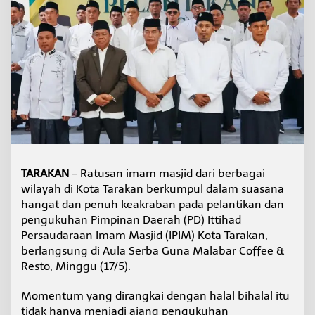
n
I
P
I
M
T
a
r
a
k
a
n
,
G
TARAKAN
– Ratusan imam masjid dari berbagai
u
wilayah di Kota Tarakan berkumpul dalam suasana
b
hangat dan penuh keakraban pada pelantikan dan
e
pengukuhan Pimpinan Daerah (PD) Ittihad
r
Persaudaraan Imam Masjid (IPIM) Kota Tarakan,
n
u
berlangsung di Aula Serba Guna Malabar Coffee &
r
Resto, Minggu (17/5).
A
j
Momentum yang dirangkai dengan halal bihalal itu
a
tidak hanya menjadi ajang pengukuhan
k