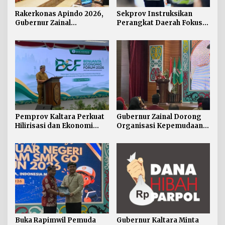
Rakerkonas Apindo 2026,
Sekprov Instruksikan
Gubernur Zainal
Perangkat Daerah Fokus
Perkenalkan Proyek
pada Program Prioritas
Strategis Kaltara ke
Perwakilan Negara
Sahabat
Pemprov Kaltara Perkuat
Gubernur Zainal Dorong
Hilirisasi dan Ekonomi
Organisasi Kepemudaan
Digital Hadapi Dampak
Jadi Mitra Strategis
Perang Dagang Global
Pemerintah
Buka Rapimwil Pemuda
Gubernur Kaltara Minta