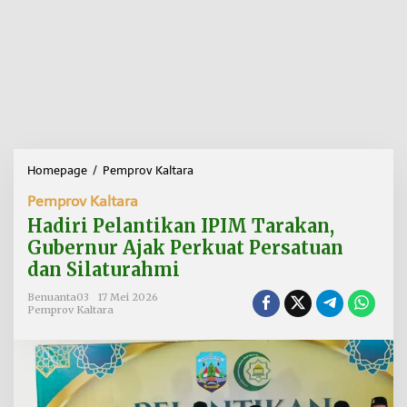
Homepage
/
Pemprov Kaltara
H
a
Pemprov Kaltara
d
i
Hadiri Pelantikan IPIM Tarakan,
r
Gubernur Ajak Perkuat Persatuan
i
dan Silaturahmi
P
e
Benuanta03
17 Mei 2026
l
Pemprov Kaltara
a
n
t
i
k
a