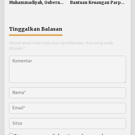
Muhammadiyah, Gubernur
Bantuan Keuangan Parpol
Zainal Ajak Generasi Muda
Difokuskan untuk
Siap Hadapi
Pendidikan Politik
Pembangunan Kaltara
Tinggalkan Balasan
Alamat email Anda tidak akan dipublikasikan.
Ruas yang wajib
ditandai
*