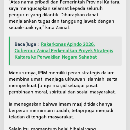
“Atas nama pribadi dan Pemerintah Provinsi Kaltara,
r
saya mengucapkan selamat kepada seluruh
a
pengurus yang dilantik. Diharapkan dapat
h
m
menjalankan tugas dan tanggung jawab dengan
i
sebaik-baiknya,” kata Zainal.
Baca Juga :
Rakerkonas Apindo 2026,
Gubernur Zainal Perkenalkan Proyek Strategis
Kaltara ke Perwakilan Negara Sahabat
Menurutnya, IPIM memiliki peran strategis dalam
membina umat, menjaga ukhuwah islamiah, serta
memperkuat fungsi masjid sebagai pusat
pembinaan moral, spiritual dan sosial masyarakat.
Ia menegaskan bahwa imam masjid tidak hanya
berperan memimpin ibadah, tetapi juga menjadi
teladan di tengah masyarakat.
Selain itu, momentum halal bihalal yang