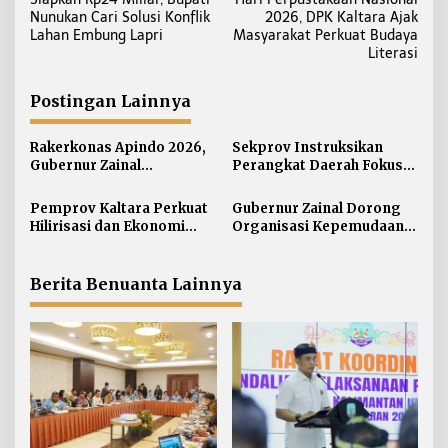
a
Nunukan Cari Solusi Konflik
2026, DPK Kaltara Ajak
v
Lahan Embung Lapri
Masyarakat Perkuat Budaya
i
Literasi
g
a
Postingan Lainnya
s
i
Rakerkonas Apindo 2026,
Sekprov Instruksikan
Gubernur Zainal
Perangkat Daerah Fokus
p
Perkenalkan Proyek
pada Program Prioritas
o
Strategis Kaltara ke
Pemprov Kaltara Perkuat
Gubernur Zainal Dorong
s
Perwakilan Negara
Hilirisasi dan Ekonomi
Organisasi Kepemudaan
Sahabat
Digital Hadapi Dampak
Jadi Mitra Strategis
Perang Dagang Global
Pemerintah
Berita Benuanta Lainnya