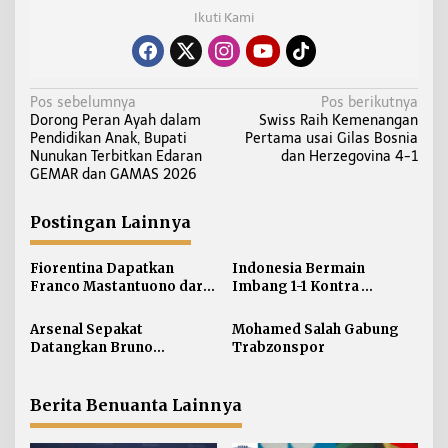
Ikuti Kami
N
Pos sebelumnya
Pos berikutnya
Dorong Peran Ayah dalam
Swiss Raih Kemenangan
a
Pendidikan Anak, Bupati
Pertama usai Gilas Bosnia
v
Nunukan Terbitkan Edaran
dan Herzegovina 4-1
i
GEMAR dan GAMAS 2026
g
a
Postingan Lainnya
s
i
Fiorentina Dapatkan
Indonesia Bermain
Franco Mastantuono dari
Imbang 1-1 Kontra
p
Real Madrid
Singapura
o
Arsenal Sepakat
Mohamed Salah Gabung
s
Datangkan Bruno
Trabzonspor
Guimaraes
Berita Benuanta Lainnya