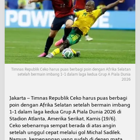
t
e
l
a
h
M
a
i
n
I
m
b
Timnas Republik Ceko harus puas berbagi poin dengan Afrika Selatan
a
setelah bermain imbang 1-1 dalam laga kedua Grup A Piala Dunia
n
2026
g
1
-
Jakarta – Timnas Republik Ceko harus puas berbagi
1
poin dengan Afrika Selatan setelah bermain imbang
1-1 dalam laga kedua Grup A Piala Dunia 2026 di
Stadion Atlanta, Amerika Serikat, Kamis (19/6).
Ceko sebenarnya sempat berada di atas angin
setelah unggul cepat melalui gol Michal Sadilek.
Namun, kemenangan yang sudah di depan mata