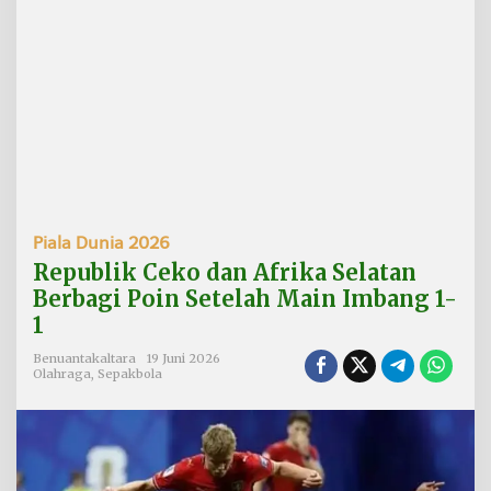
f
r
i
k
a
S
e
l
a
t
a
n
Piala Dunia 2026
B
e
Republik Ceko dan Afrika Selatan
r
Berbagi Poin Setelah Main Imbang 1-
b
1
a
g
Benuantakaltara
19 Juni 2026
i
Olahraga
,
Sepakbola
P
o
i
n
S
e