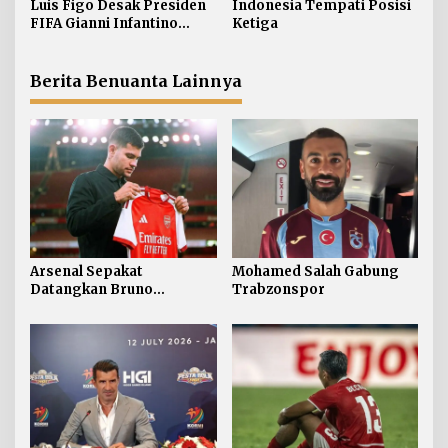
Luis Figo Desak Presiden
Indonesia Tempati Posisi
s
FIFA Gianni Infantino
Ketiga
Mundur
Berita Benuanta Lainnya
Arsenal Sepakat
Mohamed Salah Gabung
Datangkan Bruno
Trabzonspor
Guimaraes