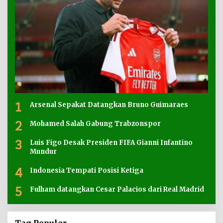
1
Arsenal Sepakat Datangkan Bruno Guimaraes
2
Mohamed Salah Gabung Trabzonspor
3
Luis Figo Desak Presiden FIFA Gianni Infantino
Mundur
4
Indonesia Tempati Posisi Ketiga
5
Fulham datangkan Cesar Palacios dari Real Madrid