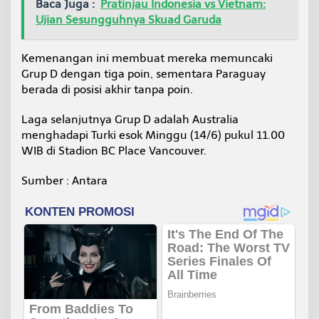
Baca Juga :
Pratinjau Indonesia vs Vietnam:
Ujian Sesungguhnya Skuad Garuda
Kemenangan ini membuat mereka memuncaki
Grup D dengan tiga poin, sementara Paraguay
berada di posisi akhir tanpa poin.
Laga selanjutnya Grup D adalah Australia
menghadapi Turki esok Minggu (14/6) pukul 11.00
WIB di Stadion BC Place Vancouver.
Sumber : Antara