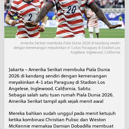
g
u
a
y
Amerika Serikat membuka Piala Dunia 2026 di kandang sendiri
dengan kemenangan meyakinkan 4-1 atas Paraguay di Stadion Los
Angelese, Inglewood, California
Jakarta – Amerika Serikat membuka Piala Dunia
2026 di kandang sendiri dengan kemenangan
meyakinkan 4-1 atas Paraguay di Stadion Los
Angelese, Inglewood, California, Sabtu.
Sebagai salah satu tuan rumah Piala Dunia 2026,
Amerika Serikat tampil apik sejak menit awal
Mereka bahkan sudah unggul pada menit ketujuh
ketika kombinasi Christian Pulisic dan Weston
McKennie memaksa Damian Dobadilla membuat