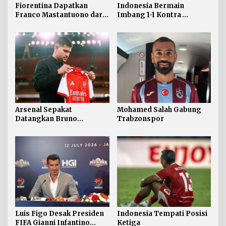
Fiorentina Dapatkan
Indonesia Bermain
Franco Mastantuono dari
Imbang 1-1 Kontra
Real Madrid
Singapura
Arsenal Sepakat
Mohamed Salah Gabung
Datangkan Bruno
Trabzonspor
Guimaraes
Luis Figo Desak Presiden
Indonesia Tempati Posisi
FIFA Gianni Infantino
Ketiga