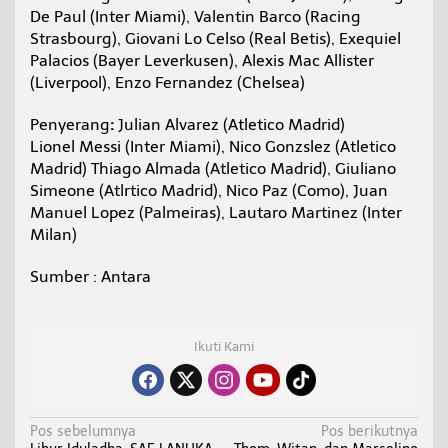
De Paul (Inter Miami), Valentin Barco (Racing
Strasbourg), Giovani Lo Celso (Real Betis), Exequiel
Palacios (Bayer Leverkusen), Alexis Mac Allister
(Liverpool), Enzo Fernandez (Chelsea)
Penyerang
:
Julian Alvarez (Atletico Madrid)
Lionel Messi (Inter Miami), Nico Gonzslez (Atletico
Madrid) Thiago Almada (Atletico Madrid), Giuliano
Simeone (Atlrtico Madrid), Nico Paz (Como), Juan
Manuel Lopez (Palmeiras), Lautaro Martinez (Inter
Milan)
Sumber : Antara
Ikuti Kami
N
Pos sebelumnya
Pos berikutnya