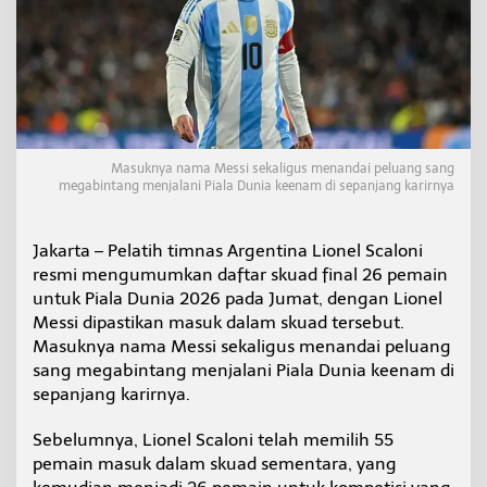
i
P
i
a
l
a
D
u
n
Masuknya nama Messi sekaligus menandai peluang sang
i
megabintang menjalani Piala Dunia keenam di sepanjang karirnya
a
k
e
Jakarta – Pelatih timnas Argentina Lionel Scaloni
-
resmi mengumumkan daftar skuad final 26 pemain
6
untuk Piala Dunia 2026 pada Jumat, dengan Lionel
Messi dipastikan masuk dalam skuad tersebut.
Masuknya nama Messi sekaligus menandai peluang
sang megabintang menjalani Piala Dunia keenam di
sepanjang karirnya.
Sebelumnya, Lionel Scaloni telah memilih 55
pemain masuk dalam skuad sementara, yang