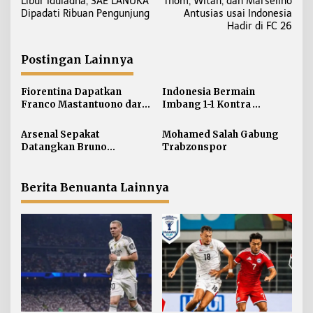
Libur Iduladha, SAE LANUKA
Thom, Witan, dan Marselino
a
Dipadati Ribuan Pengunjung
Antusias usai Indonesia
v
Hadir di FC 26
i
g
Postingan Lainnya
a
s
Fiorentina Dapatkan
Indonesia Bermain
i
Franco Mastantuono dari
Imbang 1-1 Kontra
Real Madrid
Singapura
p
Arsenal Sepakat
Mohamed Salah Gabung
o
Datangkan Bruno
Trabzonspor
s
Guimaraes
Berita Benuanta Lainnya