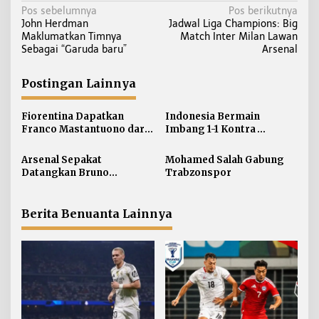
N
Pos sebelumnya
Pos berikutnya
John Herdman
Jadwal Liga Champions: Big
a
Maklumatkan Timnya
Match Inter Milan Lawan
v
Sebagai “Garuda baru”
Arsenal
i
g
Postingan Lainnya
a
s
Fiorentina Dapatkan
Indonesia Bermain
i
Franco Mastantuono dari
Imbang 1-1 Kontra
Real Madrid
Singapura
p
Arsenal Sepakat
Mohamed Salah Gabung
o
Datangkan Bruno
Trabzonspor
s
Guimaraes
Berita Benuanta Lainnya