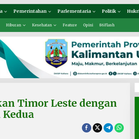
a
Pemerintahan
Parlementaria
Politik
Hukr
Hiburan
Kesehatan
Feature
Opini
86Flash
kan Timor Leste dengan
a Kedua