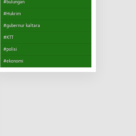
#bulungan
#Hukrim
#gubernur kaltara
#KTT
#polisi
#ekonomi