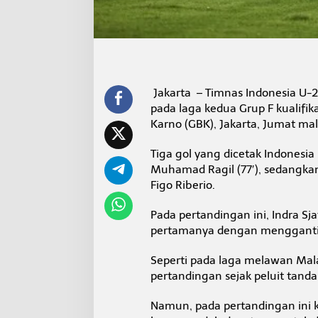
S
k
o
r
3
-
1
Jakarta – Timnas Indonesia U-
P
a
pada laga kedua Grup F kualifik
d
Karno (GBK), Jakarta, Jumat ma
a
L
Tiga gol yang dicetak Indonesia la
a
Muhamad Ragil (77′), sedangkan 
g
a
Figo Riberio.
K
e
Pada pertandingan ini, Indra S
d
pertamanya dengan mengganti
u
a
Seperti pada laga melawan Ma
pertandingan sejak peluit tanda
Namun, pada pertandingan ini k