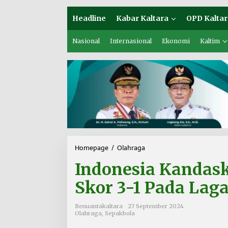
Headline
Kabar Kaltara
OPD Kaltar
Nasional
Internasional
Ekonomi
Kaltim
Homepage
/
Olahraga
I
n
Indonesia Kandas
d
o
Skor 3-1 Pada Lag
n
e
s
Benuantakaltara
27 September 2024
i
Olahraga
,
Sepakbola
a