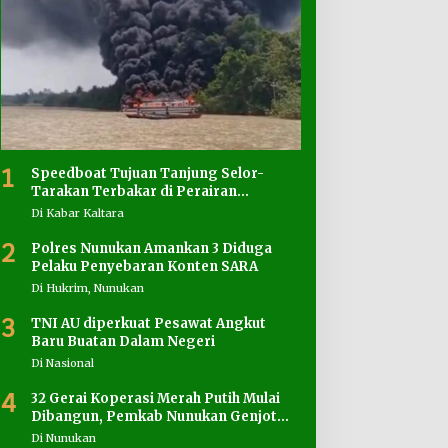
1
Speedboat Tujuan Tanjung Selor-
Tarakan Terbakar di Perairan
Salimbatu
Di Kabar Kaltara
2
Polres Nunukan Amankan 3 Diduga
Pelaku Penyebaran Konten SARA
Di Hukrim, Nunukan
3
TNI AU diperkuat Pesawat Angkut
Baru Buatan Dalam Negeri
Di Nasional
4
32 Gerai Koperasi Merah Putih Mulai
Dibangun, Pemkab Nunukan Genjot
Penyediaan Lahan
Di Nunukan