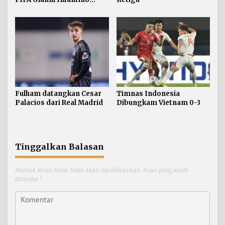
Mundur
Fulham datangkan Cesar
Timnas Indonesia
Palacios dari Real Madrid
Dibungkam Vietnam 0-3
Tinggalkan Balasan
Alamat email Anda tidak akan dipublikasikan.
Ruas yang wajib
ditandai
*