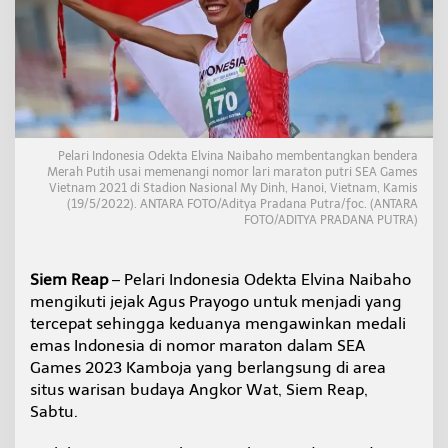
m
a
s
M
a
r
a
t
o
Pelari Indonesia Odekta Elvina Naibaho membentangkan bendera
n
Merah Putih usai memenangi nomor lari maraton putri SEA Games
Vietnam 2021 di Stadion Nasional My Dinh, Hanoi, Vietnam, Kamis
u
(19/5/2022). ANTARA FOTO/Aditya Pradana Putra/foc. (ANTARA
n
FOTO/ADITYA PRADANA PUTRA)
t
u
k
Siem Reap
– Pelari Indonesia Odekta Elvina Naibaho
I
n
mengikuti jejak Agus Prayogo untuk menjadi yang
d
tercepat sehingga keduanya mengawinkan medali
o
emas Indonesia di nomor maraton dalam SEA
n
Games 2023 Kamboja yang berlangsung di area
e
s
situs warisan budaya Angkor Wat, Siem Reap,
i
Sabtu.
a