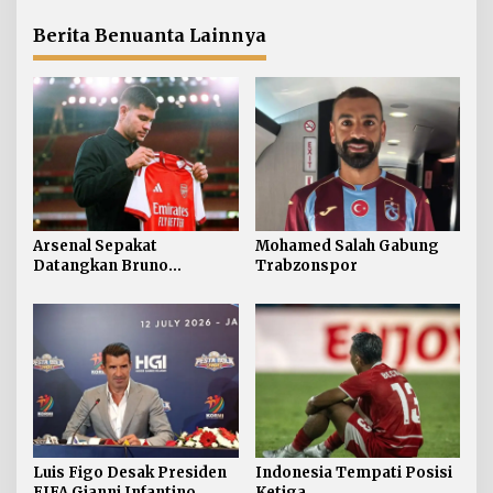
Berita Benuanta Lainnya
Arsenal Sepakat
Mohamed Salah Gabung
Datangkan Bruno
Trabzonspor
Guimaraes
Luis Figo Desak Presiden
Indonesia Tempati Posisi
FIFA Gianni Infantino
Ketiga