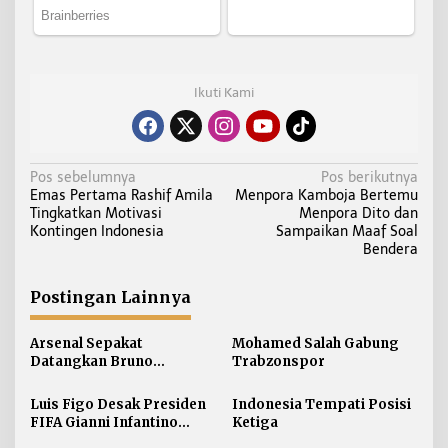
Ikuti Kami
N
Pos sebelumnya
Pos berikutnya
Emas Pertama Rashif Amila
Menpora Kamboja Bertemu
a
Tingkatkan Motivasi
Menpora Dito dan
v
Kontingen Indonesia
Sampaikan Maaf Soal
i
Bendera
g
a
Postingan Lainnya
s
i
Arsenal Sepakat
Mohamed Salah Gabung
Datangkan Bruno
Trabzonspor
p
Guimaraes
o
Luis Figo Desak Presiden
Indonesia Tempati Posisi
s
FIFA Gianni Infantino
Ketiga
Mundur