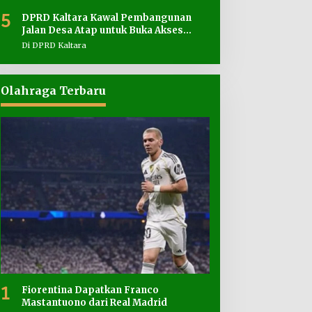
5
DPRD Kaltara Kawal Pembangunan
Jalan Desa Atap untuk Buka Akses
Wilayah Perbatasan
Di DPRD Kaltara
Olahraga Terbaru
1
Fiorentina Dapatkan Franco
Mastantuono dari Real Madrid