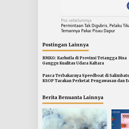
N
Pos sebelumnya
Permintaan Tak Digubris, Pelaku Ti
a
Temannya Pakai Pisau Dapur
v
i
Postingan Lainnya
g
a
BMKG: Karhutla di Provinsi Tetangga Bisa
s
Ganggu Kualitas Udara Kaltara
i
p
Pasca Terbakarnya Speedboat di Salimbatu
KSOP Tarakan Perketat Pengawasan dan E
o
Awak Kapal
s
Berita Benuanta Lainnya