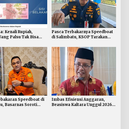
a: Kenali Rupiah,
Pasca Terbakarnya Speedboat
ang Palsu Tak Bisa
di Salimbatu, KSOP Tarakan
enggantian
Perketat Pengawasan dan
Edukasi Awak Kapal
ebakaran Speedboat di
Imbas Efisiensi Anggaran,
u, Basarnas Soroti
Beasiswa Kaltara Unggul 2026
nya Standar
Alami Perubahan Skema
atan