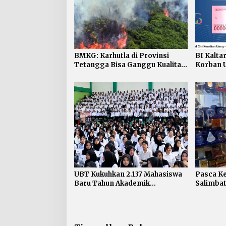
BMKG: Karhutla di Provinsi
BI Kaltar
Tetangga Bisa Ganggu Kualitas
Korban U
Udara Kaltara
Dapat P
UBT Kukuhkan 2.137 Mahasiswa
Pasca K
Baru Tahun Akademik
Salimbat
2026/2027
Penting
Keselam