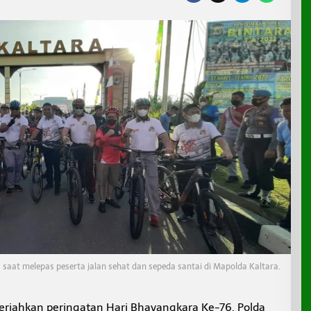
a saat melepas peserta jalan sehat dan sepeda santai di Mapolda Kaltara.
riahkan peringatan Hari Bhayangkara Ke-76, Polda