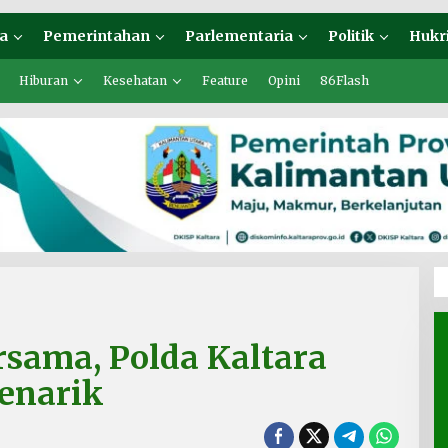
a
Pemerintahan
Parlementaria
Politik
Hukr
Hiburan
Kesehatan
Feature
Opini
86Flash
rsama, Polda Kaltara
enarik