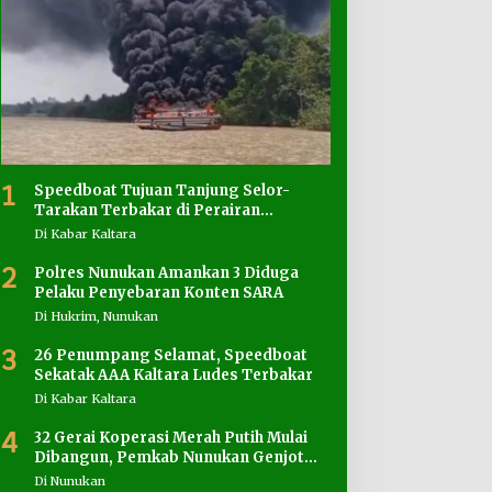
1
Speedboat Tujuan Tanjung Selor-
Tarakan Terbakar di Perairan
Salimbatu
Di Kabar Kaltara
2
Polres Nunukan Amankan 3 Diduga
Pelaku Penyebaran Konten SARA
Di Hukrim, Nunukan
3
26 Penumpang Selamat, Speedboat
Sekatak AAA Kaltara Ludes Terbakar
Di Kabar Kaltara
4
32 Gerai Koperasi Merah Putih Mulai
Dibangun, Pemkab Nunukan Genjot
Penyediaan Lahan
Di Nunukan