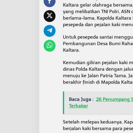
i
Kaltara gelar olahraga bersama,
a
yang melibatkan TNI Polri, ASN 
p
berlama-lama, Kapolda Kaltara 
k
a
pesepeda dan pejalan kaki men
n
H
Untuk pesepeda santai menggun
a
Pembangunan Desa Bumi Rahayu 
d
Kaltara.
i
a
h
Kemudian giliran pejalan kaki
M
dinas Polda Kaltara dengan jalu
e
menuju ke Jalan Patria Tama, J
n
berakhir finish di Mapolda Kalta
a
r
i
k
Baca Juga :
26 Penumpang Se
Terbakar
Setelah melepas keduanya, Kapol
berjalan kaki bersama para pese