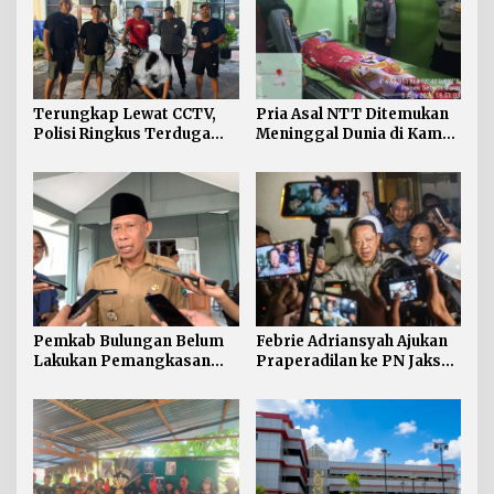
Terungkap Lewat CCTV,
Pria Asal NTT Ditemukan
Polisi Ringkus Terduga
Meninggal Dunia di Kamar
Pelaku Curanmor di
Kos Sebatik Barat
Nunukan
Pemkab Bulungan Belum
Febrie Adriansyah Ajukan
Lakukan Pemangkasan
Praperadilan ke PN Jaksel
TPP ASN, Bupati: Belum
pada Rabu Siang
Ada Arahan Pusat