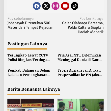
N
Pos sebelumnya
Pos berikutnya
Johansyah Ditemukan 500
Gelar Olahraga Bersama,
a
Meter dari Tempat Kejadian
Polda Kaltara Siapkan
v
Hadiah Menarik
i
g
Postingan Lainnya
a
s
Terungkap Lewat CCTV,
Pria Asal NTT Ditemukan
i
Polisi Ringkus Terduga
Meninggal Dunia di Kamar
Pelaku Curanmor di
Kos Sebatik Barat
p
Nunukan
Pemkab Bulungan Belum
Febrie Adriansyah Ajukan
o
Lakukan Pemangkasan
Praperadilan ke PN Jaksel
s
TPP ASN, Bupati: Belum
pada Rabu Siang
Ada Arahan Pusat
Berita Benuanta Lainnya