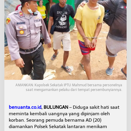
g
u
b
r
i
s
,
P
e
l
a
k
u
T
i
k
AMANKAN: Kapolsek Sekatak IPTU Mahmud bersama personelnya
a
saat mengamankan pelaku dari tempat persembunyiannya.
m
T
e
benuanta.co.id
, BULUNGAN
– Diduga sakit hati saat
m
meminta kembali uangnya yang dipinjam oleh
a
n
korban. Seorang pemuda bernama AD (20)
n
diamankan Polsek Sekatak lantaran menikam
y