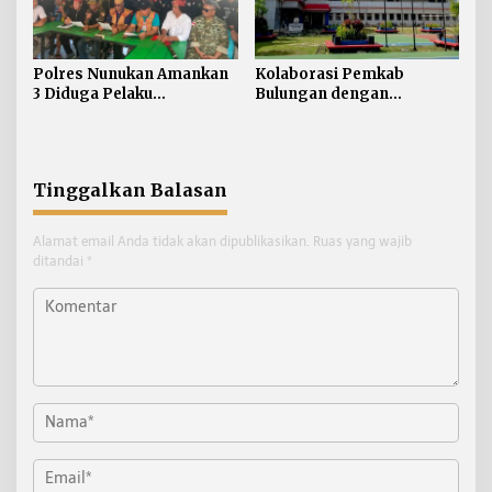
Polres Nunukan Amankan
Kolaborasi Pemkab
3 Diduga Pelaku
Bulungan dengan
Penyebaran Konten SARA
Unikaltar, Satu
Desa/Kelurahan Satu
Sarjana
Tinggalkan Balasan
Alamat email Anda tidak akan dipublikasikan.
Ruas yang wajib
ditandai
*