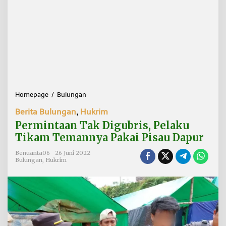
Homepage
/
Bulungan
P
e
Berita Bulungan
,
Hukrim
r
m
Permintaan Tak Digubris, Pelaku
i
Tikam Temannya Pakai Pisau Dapur
n
t
Benuanta06
26 Juni 2022
a
Bulungan
,
Hukrim
a
n
T
a
k
D
i