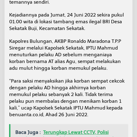
temannya sendiri.
a
P
Kejadiannya pada Jumat, 24 Juni 2022 sekira pukul
a
k
01.00 wita di lokasi tambang emas ilegal BRI Desa
a
Sekatak Buji, Kecamatan Sekatak.
i
P
Kapolres Bulungan, AKBP Ronaldo Maradona T.P.P
i
Siregar melalui Kapolsek Sekatak, IPTU Mahmud
s
a
menuturkan pelaku AD sebelum menganiaya
u
korban bernama AT alias Agu, sempat melakukan
D
adu mulut hingga korban memukul pelaku.
a
p
“Para saksi menyaksikan jika korban sempat cekcok
u
r
dengan pelaku AD hingga akhirnya korban
memukul pelaku sebanyak 2 kali. Tidak terima
pelaku pun membalas dengan menikam korban 1
kali,” ucap Kapolsek Sekatak IPTU Mahmud kepada
benuanta.co.id, Ahad 26 Juni 2022.
Baca Juga :
Terungkap Lewat CCTV, Polisi