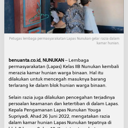
n
,
N
i
h
i
l
N
Petugas lembaga permasyarakatan Lapas Nunukan gelar razia dalam
a
kamar hunian.
r
k
o
benuanta.co.id, NUNUKAN
– Lembaga
b
permasyarakatan (Lapas) Kelas IIB Nunukan kembali
a
merazia kamar hunian warga binaan. Hal itu
T
dilakukan untuk mencegah masuknya barang
e
m
terlarang ke dalam blok hunian warga binaan.
u
k
Selain razia juga dilakukan pencegahan terjadinya
a
persoalan keamanan dan ketertiban di dalam Lapas.
n
Kepala Pengamanan Lapas Nunukan Youga
B
e
Supriyadi, Ahad 26 Juni 2022, mengatakan razia
n
dalam kamar hunian Lapas Nunukan tepatnya di
d