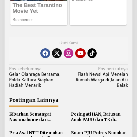
Ikuti Kami
N
Pos sebelumnya
Pos berikutnya
Gelar Olahraga Bersama,
Flash News! Api Menelan
a
Polda Kaltara Siapkan
Rumah Warga di Jalan Aki
v
Hadiah Menarik
Balak
i
g
Postingan Lainnya
a
s
Kibarkan Semangat
Peringati HAN, Ratusan
i
Nasionalisme dari
Anak PAUD dan TK di
Perbatasan, Bendera
Nunukan Adu Kreativitas
p
Merah Putih 81 Meter
Lomba Menggambar dan
Pria Asal NTT Ditemukan
Enam PJU Polres Nunukan
o
Dibentangkan di Sebatik
Mewarnai