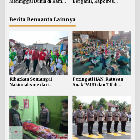
Meninggal Dunia di Kamar
Berganti, Kapolres
s
Kos Sebatik Barat
Tekankan Displin
Personel
Berita Benuanta Lainnya
Kibarkan Semangat
Peringati HAN, Ratusan
Nasionalisme dari
Anak PAUD dan TK di
Perbatasan, Bendera
Nunukan Adu Kreativitas
Merah Putih 81 Meter
Lomba Menggambar dan
Dibentangkan di Sebatik
Mewarnai