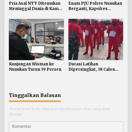
Pria Asal NTT Ditemukan
Enam PJU Polres Nunukan
Meninggal Dunia di Kamar
Berganti, Kapolres
Kos Sebatik Barat
Tekankan Displin
Personel
Kunjungan Wisman ke
Durasi Latihan
Nunukan Turun 39 Persen
Dipersingkat, 38 Calon
Paskibraka Nunukan
Digembleng Tampil
Maksimal
Tinggalkan Balasan
Alamat email Anda tidak akan dipublikasikan.
Ruas yang wajib
ditandai
*