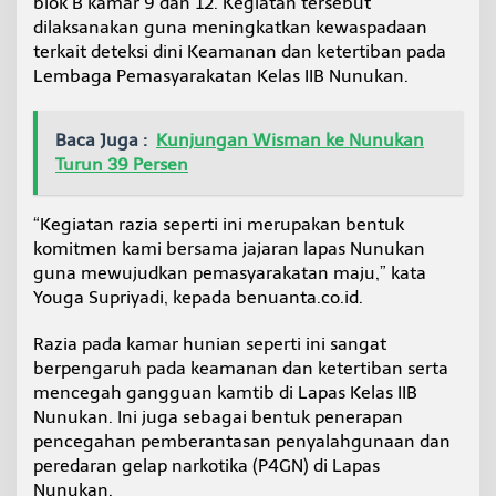
blok B kamar 9 dan 12. Kegiatan tersebut
a
dilaksanakan guna meningkatkan kewaspadaan
-
terkait deteksi dini Keamanan dan ketertiban pada
b
e
Lembaga Pemasyarakatan Kelas IIB Nunukan.
n
d
a
Baca Juga :
Kunjungan Wisman ke Nunukan
T
Turun 39 Persen
e
r
l
“Kegiatan razia seperti ini merupakan bentuk
a
komitmen kami bersama jajaran lapas Nunukan
r
a
guna mewujudkan pemasyarakatan maju,” kata
n
Youga Supriyadi, kepada benuanta.co.id.
g
Razia pada kamar hunian seperti ini sangat
berpengaruh pada keamanan dan ketertiban serta
mencegah gangguan kamtib di Lapas Kelas IIB
Nunukan. Ini juga sebagai bentuk penerapan
pencegahan pemberantasan penyalahgunaan dan
peredaran gelap narkotika (P4GN) di Lapas
Nunukan.