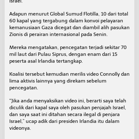
Israel.
a
t
Adapun menurut Global Sumud Flotilla, 10 dari total
F
60 kapal yang tergabung dalam konvoi pelayaran
l
o
kemanusiaan Gaza dicegat dan diambil alih pasukan
t
Zionis di perairan internasional pada Senin.
i
l
Mereka mengatakan, pencegatan terjadi sekitar 70
a
mil laut dari Pulau Siprus, dengan enam dari 15
G
a
peserta asal Irlandia tertangkap.
z
a
Koalisi tersebut kemudian merilis video Connolly dan
lima aktivis lainnya yang direkam sebelum
pencegatan.
“Jika anda menyaksikan video ini, berarti saya telah
diculik dari kapal saya oleh pasukan penjajah Israel,
dan saya saat ini ditahan secara ilegal di penjara
Israel,” ucap adik dari presiden Irlandia itu dalam
videonya.