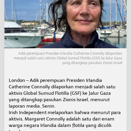
a
n
d
i
a
D
i
c
u
l
Adik perempuan Presiden Irlandia Catherine Connolly dilaporkan
i
menjadi salah satu aktivis Global Sumud Flotilla (GSF) ke Jalur Gaza
k
yang ditangkap pasukan Zionis Israel
s
a
a
London – Adik perempuan Presiden Irlandia
t
Catherine Connolly dilaporkan menjadi salah satu
I
s
aktivis Global Sumud Flotilla (GSF) ke Jalur Gaza
r
yang ditangkap pasukan Zionis Israel, menurut
a
laporan media, Senin.
e
Irish Independent melaporkan bahwa menurut para
l
aktivis, Margaret Connolly adalah satu dari enam
C
e
warga negara Irlandia dalam flotila yang diculik
g