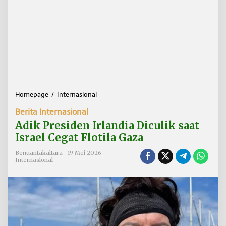
Homepage
/
Internasional
A
d
Berita Internasional
i
k
Adik Presiden Irlandia Diculik saat
P
Israel Cegat Flotila Gaza
r
e
Benuantakaltara
19 Mei 2026
s
Internasional
i
d
e
n
I
r
l