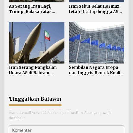
AS Serang Iran Lagi,
Iran Sebut Selat Hormuz
Trump: Balasan atas
tetap Ditutup hingga AS
Terbunuhnya Personel AS
Terima Persyaratan
Iran Serang Pangkalan
Sembilan Negara Eropa
Udara AS di Bahrain,
dan Inggris Bentuk Koalisi
Kuwait
Anti-rudal Balistik
Tinggalkan Balasan
Alamat email Anda tidak akan dipublikasikan.
Ruas yang wajib
ditandai
*