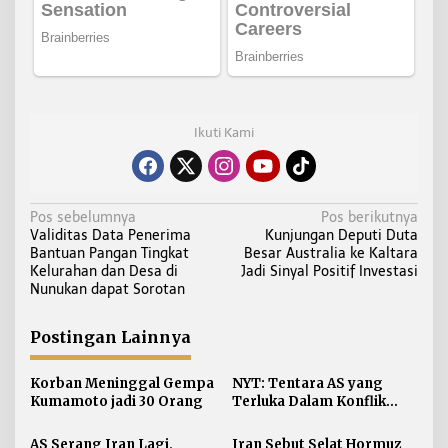
Ikuti Kami
N
Pos sebelumnya
Pos berikutnya
Validitas Data Penerima
Kunjungan Deputi Duta
a
Bantuan Pangan Tingkat
Besar Australia ke Kaltara
v
Kelurahan dan Desa di
Jadi Sinyal Positif Investasi
i
Nunukan dapat Sorotan
g
a
Postingan Lainnya
s
i
Korban Meninggal Gempa
NYT: Tentara AS yang
Kumamoto jadi 30 Orang
Terluka Dalam Konflik
p
Iran Bertambah, jadi 624
o
AS Serang Iran Lagi,
Iran Sebut Selat Hormuz