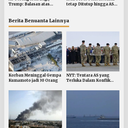
s
Trump: Balasan atas
tetap Ditutup hingga AS
Terbunuhnya Personel AS
Terima Persyaratan
Berita Benuanta Lainnya
Korban Meninggal Gempa
NYT: Tentara AS yang
Kumamoto jadi 30 Orang
Terluka Dalam Konflik
Iran Bertambah, jadi 624