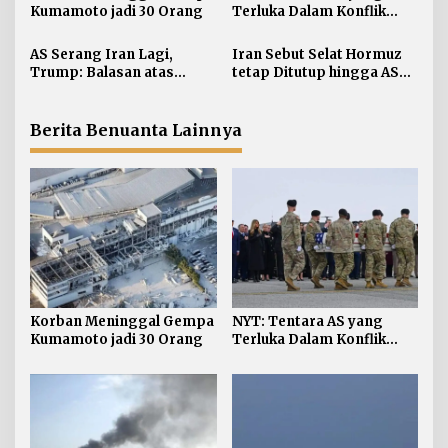
i
Kumamoto jadi 30 Orang
Terluka Dalam Konflik
Iran Bertambah, jadi 624
p
AS Serang Iran Lagi,
Iran Sebut Selat Hormuz
o
Trump: Balasan atas
tetap Ditutup hingga AS
s
Terbunuhnya Personel AS
Terima Persyaratan
Berita Benuanta Lainnya
Korban Meninggal Gempa
NYT: Tentara AS yang
Kumamoto jadi 30 Orang
Terluka Dalam Konflik
Iran Bertambah, jadi 624