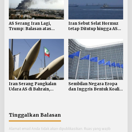
AS Serang Iran Lagi,
Iran Sebut Selat Hormuz
Trump: Balasan atas
tetap Ditutup hingga AS
Terbunuhnya Personel AS
Terima Persyaratan
Iran Serang Pangkalan
Sembilan Negara Eropa
Udara AS di Bahrain,
dan Inggris Bentuk Koalisi
Kuwait
Anti-rudal Balistik
Tinggalkan Balasan
Alamat email Anda tidak akan dipublikasikan.
Ruas yang wajib