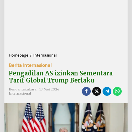
Homepage
/
Internasional
P
e
Berita Internasional
n
g
Pengadilan AS izinkan Sementara
a
Tarif Global Trump Berlaku
d
i
Benuantakaltara
13 Mei 2026
l
Internasional
a
n
A
S
i
z
i