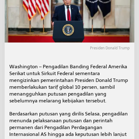
n
k
a
n
S
e
m
e
n
Presiden Donald Trump
t
a
r
Washington – Pengadilan Banding Federal Amerika
a
Serikat untuk Sirkuit Federal sementara
T
mengizinkan pemerintahan Presiden Donald Trump
a
memberlakukan tarif global 10 persen, sambil
r
i
menangguhkan putusan pengadilan yang
f
sebelumnya melarang kebijakan tersebut.
G
l
Berdasarkan putusan yang dirilis Selasa, pengadilan
o
menunda pelaksanaan putusan dan perintah
b
a
permanen dari Pengadilan Perdagangan
l
Internasional AS hingga ada keputusan lebih lanjut
T