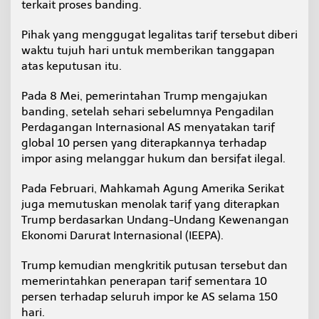
terkait proses banding.
r
u
Pihak yang menggugat legalitas tarif tersebut diberi
m
p
waktu tujuh hari untuk memberikan tanggapan
B
atas keputusan itu.
e
r
Pada 8 Mei, pemerintahan Trump mengajukan
l
banding, setelah sehari sebelumnya Pengadilan
a
k
Perdagangan Internasional AS menyatakan tarif
u
global 10 persen yang diterapkannya terhadap
impor asing melanggar hukum dan bersifat ilegal.
Pada Februari, Mahkamah Agung Amerika Serikat
juga memutuskan menolak tarif yang diterapkan
Trump berdasarkan Undang-Undang Kewenangan
Ekonomi Darurat Internasional (IEEPA).
Trump kemudian mengkritik putusan tersebut dan
memerintahkan penerapan tarif sementara 10
persen terhadap seluruh impor ke AS selama 150
hari.