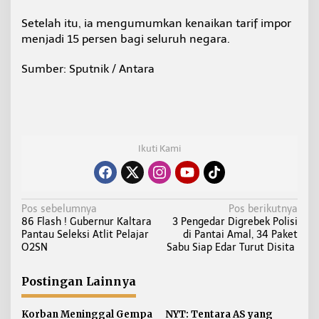
Setelah itu, ia mengumumkan kenaikan tarif impor
menjadi 15 persen bagi seluruh negara.
Sumber: Sputnik / Antara
Ikuti Kami
N
Pos sebelumnya
Pos berikutnya
86 Flash ! Gubernur Kaltara
3 Pengedar Digrebek Polisi
a
Pantau Seleksi Atlit Pelajar
di Pantai Amal, 34 Paket
v
O2SN
Sabu Siap Edar Turut Disita
i
g
Postingan Lainnya
a
s
Korban Meninggal Gempa
NYT: Tentara AS yang