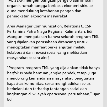
TALISERA mengembangkan pengelolaan limbah
a
organik rumah tangga berbasis ekonomi sirkular
t
guna mendukung ketahanan pangan dan
d
peningkatan ekonomi masyarakat.
a
n
K
Area Manager Communication, Relations & CSR
e
Pertamina Patra Niaga Regional Kalimantan, Edi
b
Mangun, mengatakan bahwa seluruh program TJSL
e
yang dijalankan perusahaan dirancang untuk
r
l
menciptakan manfaat berkelanjutan melalui
a
kolaborasi dan inovasi sosial yang melibatkan
n
masyarakat secara aktif.
j
u
“Program-program TJSL yang dijalankan tidak hanya
t
a
berfokus pada bantuan jangka pendek, tetapi juga
n
mendorong kemandirian masyarakat, penguatan
L
kapasitas komunitas, serta menghadirkan solusi
i
berkelanjutan terhadap tantangan sosial dan
n
lingkungan di wilayah operasional perusahaan,” ujar
g
k
Edi.
u
n