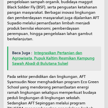
pengelolaan sampah organik, budidaya maggot
o
Black Soldier Fly (BSF), serta penguatan ketahanan
g
r
pangan masyarakat. Berbagai inovasi lingkungan
a
dan pemberdayaan masyarakat juga dijalankan AFT
m
Supadio melalui pemanfaatan limbah menjadi
P
produk bernilai ekonomi, pemberdayaan
e
perempuan, hingga pengelolaan lahan gambut
m
b
berkelanjutan.
e
r
d
Baca Juga :
Integrasikan Pertanian dan
a
Agrowisata, Pupuk Kaltim Resmikan Kampung
y
Sawah Abadi di Bulutana Sulsel
a
a
n
Pada sektor pendidikan dan lingkungan, AFT
M
a
Syamsudin Noor menghadirkan program Eco Green
s
School yang mendorong pemanfaatan energi
y
ramah lingkungan sekaligus memperkuat budaya
a
peduli lingkungan di lingkungan sekolah.
r
Sedangkan AFT Sepinggan melalui program
a
k