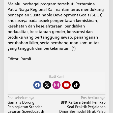
Melalui berbagai program tersebut, Pertamina
Patra Niaga Regional Kalimantan terus mendukung
pencapaian Sustainable Development Goals (SDGs),
khususnya pada aspek pengentasan kemiskinan,
kesehatan dan kesejahteraan, pendidikan
berkualitas, kesetaraan gender, konsumsi dan
produksi yang bertanggung jawab, penanganan
perubahan iklim, serta pembangunan komunitas
yang tangguh dan berkelanjutan. (*)
Editor: Ramli
Ikuti Kami
N
Pos sebelumnya
Pos berikutnya
Gamalis Dorong
BPK Kaltara Sentil Pemkab
a
Peningkatan Standar
Soal Praktik Perjalanan
v
Layanan Speedboat di
Dinas Bermodal Struk Palsu