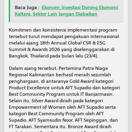
g
Baca Juga :
Ekonom: Investasi Dorong Ekonomi
a
Kaltara, Sektor Lain Jangan Diabaikan
n
Komitmen dan konsistensi implementasi program
tersebut turut mendapat pengakuan internasional
melalui ajang 18th Annual Global CSR & ESG
Summit & Awards 2026 yang diselenggarakan di
Bangkok, Thailand pada bulan lalu (23/4).
Dalam ajang tersebut, Pertamina Patra Niaga
Regional Kalimantan berhasil meraih sejumlah
penghargaan, di antaranya Gold Award kategori
Product Excellence untuk AFT Supadio dan kategori
Best Community Program untuk IT Banjarmasin.
Selain itu, Silver Award diraih pada kategori
Empowerment of Women oleh AFT Supadio serta
kategori Best Community Program oleh AFT
Supadio, AFT Syamsudin Noor, AFT Sepinggan, dan
FT Tarakan. Sementara itu, Bronze Award diraih