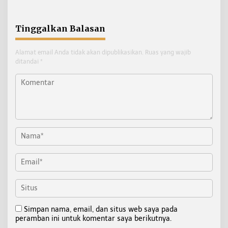
Kampung Sawah Abadi di
Bulutana Sulsel
Tinggalkan Balasan
Alamat email Anda tidak akan dipublikasikan.
Ruas yang wajib
ditandai
*
Simpan nama, email, dan situs web saya pada
peramban ini untuk komentar saya berikutnya.