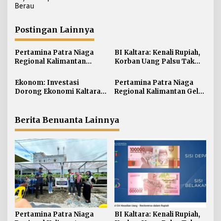
i
Berau
g
a
Postingan Lainnya
s
i
Pertamina Patra Niaga
BI Kaltara: Kenali Rupiah,
Regional Kalimantan
Korban Uang Palsu Tak
p
Borong 10 Penghargaan
Bisa Dapat Penggantian
o
ISRA 2026
Ekonom: Investasi
Pertamina Patra Niaga
s
Dorong Ekonomi Kaltara,
Regional Kalimantan Gelar
Sektor Lain Jangan
Simulasi OKD Level 1 di
Diabaikan
Fuel Terminal Tarakan
Berita Benuanta Lainnya
Pertamina Patra Niaga
BI Kaltara: Kenali Rupiah,