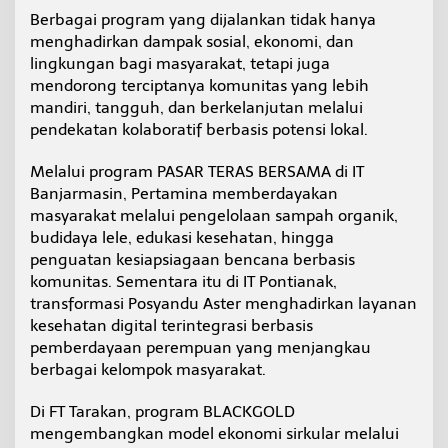
h
Berbagai program yang dijalankan tidak hanya
P
menghadirkan dampak sosial, ekonomi, dan
e
lingkungan bagi masyarakat, tetapi juga
n
g
mendorong terciptanya komunitas yang lebih
a
mandiri, tangguh, dan berkelanjutan melalui
k
pendekatan kolaboratif berbasis potensi lokal.
u
a
Melalui program PASAR TERAS BERSAMA di IT
n
G
Banjarmasin, Pertamina memberdayakan
l
masyarakat melalui pengelolaan sampah organik,
o
budidaya lele, edukasi kesehatan, hingga
b
penguatan kesiapsiagaan bencana berbasis
a
komunitas. Sementara itu di IT Pontianak,
l
m
transformasi Posyandu Aster menghadirkan layanan
e
kesehatan digital terintegrasi berbasis
l
pemberdayaan perempuan yang menjangkau
a
berbagai kelompok masyarakat.
l
u
i
Di FT Tarakan, program BLACKGOLD
P
mengembangkan model ekonomi sirkular melalui
r