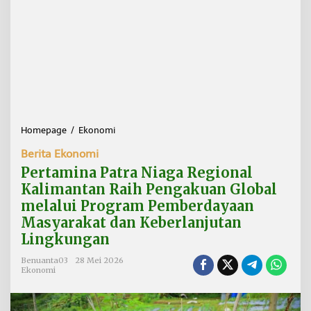
Homepage
/
Ekonomi
P
e
Berita Ekonomi
r
t
Pertamina Patra Niaga Regional
a
Kalimantan Raih Pengakuan Global
m
melalui Program Pemberdayaan
i
n
Masyarakat dan Keberlanjutan
a
Lingkungan
P
a
Benuanta03
28 Mei 2026
t
Ekonomi
r
a
N