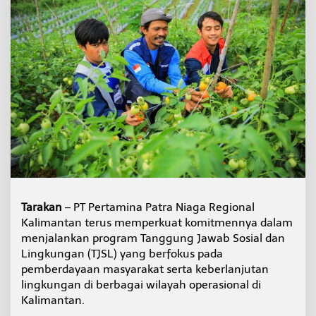
i
a
g
a
R
e
g
i
o
n
a
l
K
a
l
i
Tarakan
– PT Pertamina Patra Niaga Regional
m
Kalimantan terus memperkuat komitmennya dalam
a
n
menjalankan program Tanggung Jawab Sosial dan
t
Lingkungan (TJSL) yang berfokus pada
a
pemberdayaan masyarakat serta keberlanjutan
n
lingkungan di berbagai wilayah operasional di
R
a
Kalimantan.
i