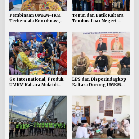
Pembinaan UMKM–IKM
Tenun dan Batik Kaltara
Terkendala Koordinasi,
Tembus Luar Negeri,
Disperindagkop Kaltara
Identitas Daerah Jadi Daya
Buka Suara
Tarik
Go International, Produk
LPS dan Disperindagkop
UMKM Kaltara Mulai di
Kaltara Dorong UMKM
Lirik Malaysia dan Belanda
Melek Keuangan