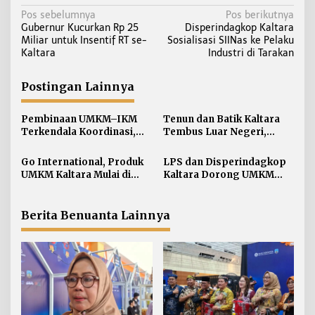
N
Pos sebelumnya
Pos berikutnya
Gubernur Kucurkan Rp 25
Disperindagkop Kaltara
a
Miliar untuk Insentif RT se-
Sosialisasi SIINas ke Pelaku
v
Kaltara
Industri di Tarakan
i
g
Postingan Lainnya
a
s
Pembinaan UMKM–IKM
Tenun dan Batik Kaltara
i
Terkendala Koordinasi,
Tembus Luar Negeri,
Disperindagkop Kaltara
Identitas Daerah Jadi Daya
p
Buka Suara
Tarik
Go International, Produk
LPS dan Disperindagkop
o
UMKM Kaltara Mulai di
Kaltara Dorong UMKM
s
Lirik Malaysia dan Belanda
Melek Keuangan
Berita Benuanta Lainnya