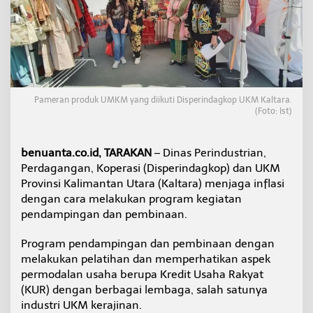
a
m
p
i
n
g
i
d
Pameran produk UMKM yang diikuti Disperindagkop UKM Kaltara.
a
(Foto: Ist)
n
P
e
benuanta.co.id, TARAKAN
– Dinas Perindustrian,
m
Perdagangan, Koperasi (Disperindagkop) dan UKM
b
Provinsi Kalimantan Utara (Kaltara) menjaga inflasi
i
n
dengan cara melakukan program kegiatan
a
pendampingan dan pembinaan.
a
n
Program pendampingan dan pembinaan dengan
U
melakukan pelatihan dan memperhatikan aspek
K
M
permodalan usaha berupa Kredit Usaha Rakyat
(KUR) dengan berbagai lembaga, salah satunya
industri UKM kerajinan.