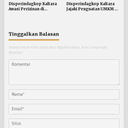
Disperindagkop Kaltara
Disperindagkop Kaltara
Awasi Perizinan di
Jajaki Penguatan UMKM ke
Kawasan Industri KIPI
Sumatera Barat
Tinggalkan Balasan
Alamat email Anda tidak akan dipublikasikan.
Ruas yang wajib
ditandai
*