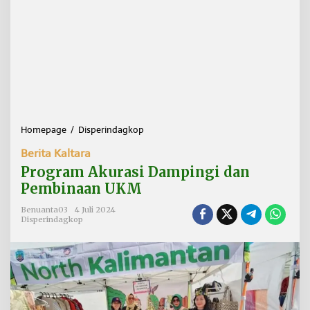
Homepage
/
Disperindagkop
P
r
Berita Kaltara
o
g
Program Akurasi Dampingi dan
r
Pembinaan UKM
a
m
Benuanta03
4 Juli 2024
A
Disperindagkop
k
u
r
a
s
i
D