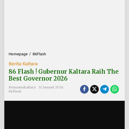
Homepage
/
86Flash
8
6
Berita Kaltara
F
l
86 Flash ! Gubernur Kaltara Raih The
a
Best Governor 2026
s
h
Benuantakaltara
31 Januari 2026
!
86Flash
G
u
b
e
r
n
u