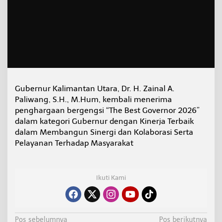
r
K
a
l
t
a
r
a
R
a
Gubernur Kalimantan Utara, Dr. H. Zainal A.
i
Paliwang, S.H., M.Hum, kembali menerima
h
penghargaan bergengsi “The Best Governor 2026”
T
dalam kategori Gubernur dengan Kinerja Terbaik
h
e
dalam Membangun Sinergi dan Kolaborasi Serta
B
Pelayanan Terhadap Masyarakat
e
s
t
G
Ikuti Kami
o
v
e
r
N
n
Pos sebelumnya
Pos berikutnya