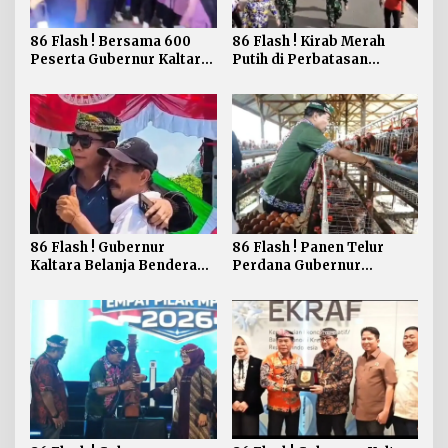
86 Flash ! Bersama 600
86 Flash ! Kirab Merah
Peserta Gubernur Kaltara
Putih di Perbatasan
Ikuti Run Night Slipi
Perkokoh Nasionalisme
Tarakan
86 Flash ! Gubernur
86 Flash ! Panen Telur
Kaltara Belanja Bendera
Perdana Gubernur
Merah Putih di Bagikan ke
Berharap dapat
Masyarakat Sebatik
Meningkatkan
Kesejahteraan Peternakan