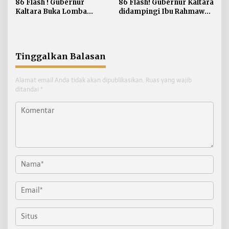
86 Flash ! Gubernur
86 Flash! Gubernur Kaltara
Kaltara Buka Lomba
didampingi Ibu Rahmawati
Cerdas Cermat Empat
Audiensi ke Mentri
Pilar MPR RI
Ekonomi Kreatif RI
Tinggalkan Balasan
Alamat email Anda tidak akan dipublikasikan.
Ruas yang wajib
ditandai
*