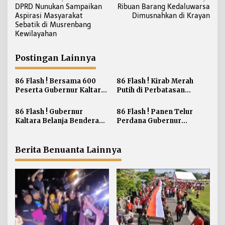
o
DPRD Nunukan Sampaikan
Ribuan Barang Kedaluwarsa
a
r
Aspirasi Masyarakat
Dimusnahkan di Krayan
v
2
Sebatik di Musrenbang
i
0
Kewilayahan
2
g
6
a
Postingan Lainnya
s
i
86 Flash ! Bersama 600
86 Flash ! Kirab Merah
Peserta Gubernur Kaltara
Putih di Perbatasan
p
Ikuti Run Night Slipi
Perkokoh Nasionalisme
o
Tarakan
86 Flash ! Gubernur
86 Flash ! Panen Telur
s
Kaltara Belanja Bendera
Perdana Gubernur
Merah Putih di Bagikan ke
Berharap dapat
Masyarakat Sebatik
Meningkatkan
Kesejahteraan Peternakan
Berita Benuanta Lainnya