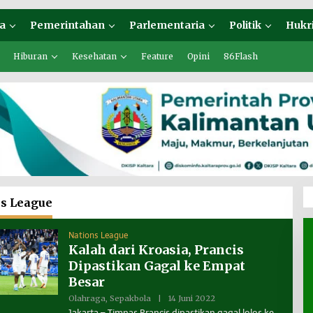
a
Pemerintahan
Parlementaria
Politik
Hukr
Hiburan
Kesehatan
Feature
Opini
86Flash
s League
Nations League
Kalah dari Kroasia, Prancis
Dipastikan Gagal ke Empat
Besar
Olahraga
,
Sepakbola
|
14 Juni 2022
O
L
Jakarta – Timnas Prancis dipastikan gagal lolos ke