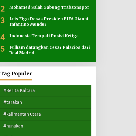
2
Mohamed Salah Gabung Trabzonspor
asi
an
3
Luis Figo Desak Presiden FIFA Gianni
Infantino Mundur
4
Indonesia Tempati Posisi Ketiga
5
Fulham datangkan Cesar Palacios dari
Real Madrid
Tag Populer
#Berita Kaltara
#tarakan
#kalimantan utara
#nunukan