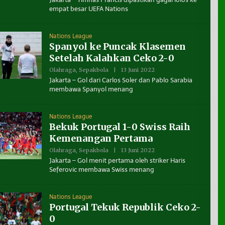
E
empat besar UEFA Nations
H
B
E
N
Nations League
U
Spanyol ke Puncak Klasemen
A
N
Setelah Kalahkan Ceko 2-0
T
A
Olahraga
,
Sepakbola
|
13 Juni 2022
O
K
L
Jakarta – Gol dari Carlos Soler dan Pablo Sarabia
A
E
L
membawa Spanyol menang
H
T
B
A
E
R
N
A
Nations League
U
Bekuk Portugal 1-0 Swiss Raih
A
N
Kemenangan Pertama
T
A
Olahraga
,
Sepakbola
|
13 Juni 2022
O
K
L
Jakarta – Gol menit pertama oleh striker Haris
A
E
L
Seferovic membawa Swiss menang
H
T
B
A
E
R
N
A
Nations League
U
Portugal Tekuk Republik Ceko 2-
A
N
0
T