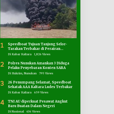
1
Speedboat Tujuan Tanjung Selor-
Tarakan Terbakar di Perairan
Salimbatu
Di Kabar Kaltara
1,826 Views
2
Polres Nunukan Amankan 3 Diduga
Pelaku Penyebaran Konten SARA
Di Hukrim, Nunukan
795 Views
3
26 Penumpang Selamat, Speedboat
Sekatak AAA Kaltara Ludes Terbakar
Di Kabar Kaltara
659 Views
4
TNI AU diperkuat Pesawat Angkut
Baru Buatan Dalam Negeri
Di Nasional
636 Views