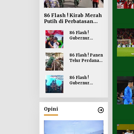
86 Flash ! Kirab Merah
Putih di Perbatasan
Perkokoh
Nasionalisme
86 Flash !
Gubernur
Kaltara Belanja
Bendera Merah
Putih di Bagikan
86 Flash ! Panen
ke Masyarakat
Telur Perdana
Sebatik
Gubernur
Berharap dapat
Meningkatkan
86 Flash !
Kesejahteraan
Gubernur
Peternakan
Kaltara Buka
Lomba Cerdas
Cermat Empat
Pilar MPR RI
Opini