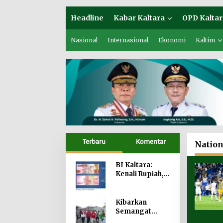
Headline
Kabar Kaltara
OPD Kaltar
Nasional
Internasional
Ekonomi
Kaltim
Terbaru
Komentar
Nation
BI Kaltara:
Kenali Rupiah,
Korban Uang
Palsu Tak Bisa
Dapat
Kibarkan
Penggantian
Semangat
Nasionalisme