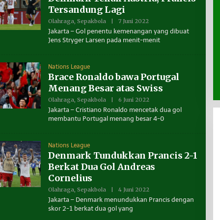
N
Tersandung Lagi
T
Jantung
“SE2026” Navig
A
Olahraga
,
Sepakbola
|
7 Juni 2022
O
nomi
Jefferson vs Media
Ekonomi Tarak
K
L
Jakarta – Gol penentu kemenangan yang dibuat
A
ndonesia
E
L
Jens Stryger Larsen pada menit-menit
H
T
B
A
E
R
N
A
Nations League
U
Brace Ronaldo bawa Portugal
A
N
Menang Besar atas Swiss
T
A
Olahraga
,
Sepakbola
|
6 Juni 2022
O
K
L
Jakarta – Cristiano Ronaldo mencetak dua gol
A
E
L
membantu Portugal menang besar 4-0
H
T
B
A
E
R
N
A
Nations League
U
Denmark Tundukkan Prancis 2-1
A
N
Berkat Dua Gol Andreas
T
A
Cornelius
K
A
Olahraga
,
Sepakbola
|
4 Juni 2022
O
L
L
Jakarta – Denmark menundukkan Prancis dengan
T
E
skor 2-1 berkat dua gol yang
A
H
R
B