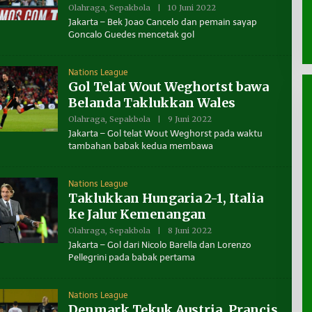
A
Olahraga
,
Sepakbola
|
10 Juni 2022
O
K
L
Jakarta – Bek Joao Cancelo dan pemain sayap
A
E
L
Goncalo Guedes mencetak gol
H
T
B
A
E
R
N
A
Nations League
U
Gol Telat Wout Weghortst bawa
A
N
Belanda Taklukkan Wales
T
A
Olahraga
,
Sepakbola
|
9 Juni 2022
O
K
L
Jakarta – Gol telat Wout Weghorst pada waktu
A
E
L
tambahan babak kedua membawa
H
T
B
A
E
R
N
A
Nations League
U
Taklukkan Hungaria 2-1, Italia
A
N
ke Jalur Kemenangan
T
A
Olahraga
,
Sepakbola
|
8 Juni 2022
O
K
L
Jakarta – Gol dari Nicolo Barella dan Lorenzo
A
E
L
Pellegrini pada babak pertama
H
T
B
A
E
R
N
A
Nations League
U
Denmark Tekuk Austria, Prancis
A