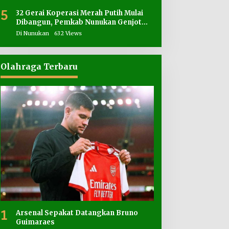
5
32 Gerai Koperasi Merah Putih Mulai
Dibangun, Pemkab Nunukan Genjot
Penyediaan Lahan
Di Nunukan
632 Views
Olahraga Terbaru
1
Arsenal Sepakat Datangkan Bruno
Guimaraes