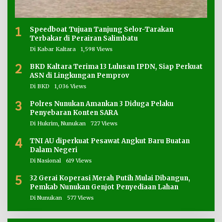
1
Speedboat Tujuan Tanjung Selor-Tarakan
Terbakar di Perairan Salimbatu
Di Kabar Kaltara
1,598 Views
2
BKD Kaltara Terima 13 Lulusan IPDN, Siap Perkuat
ASN di Lingkungan Pemprov
Di BKD
1,036 Views
3
Polres Nunukan Amankan 3 Diduga Pelaku
Penyebaran Konten SARA
Di Hukrim, Nunukan
727 Views
4
TNI AU diperkuat Pesawat Angkut Baru Buatan
Dalam Negeri
Di Nasional
619 Views
5
32 Gerai Koperasi Merah Putih Mulai Dibangun,
Pemkab Nunukan Genjot Penyediaan Lahan
Di Nunukan
577 Views