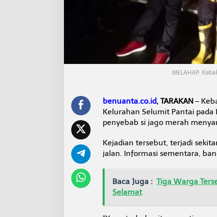
g
a
r
L
e
d
a
k
a
MELAHAP: Kebaka
n
benuanta.co.id
, TARAKAN
– Keba
Kelurahan Selumit Pantai pada 
penyebab si jago merah menya
Kejadian tersebut, terjadi seki
jalan. Informasi sementara, ba
Baca Juga :
Tiga Warga Ters
Selamat