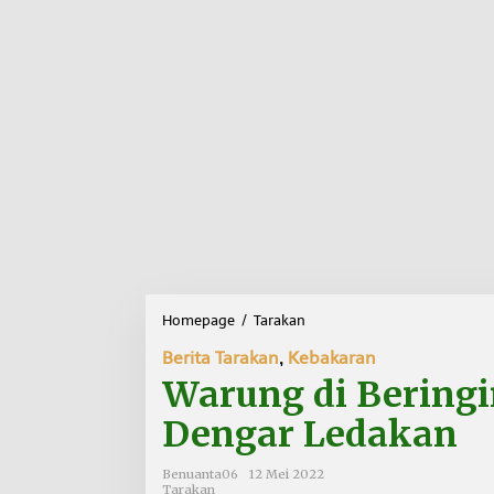
Homepage
/
Tarakan
W
a
Berita Tarakan
,
Kebakaran
r
u
Warung di Beringi
n
g
Dengar Ledakan
d
i
Benuanta06
12 Mei 2022
B
Tarakan