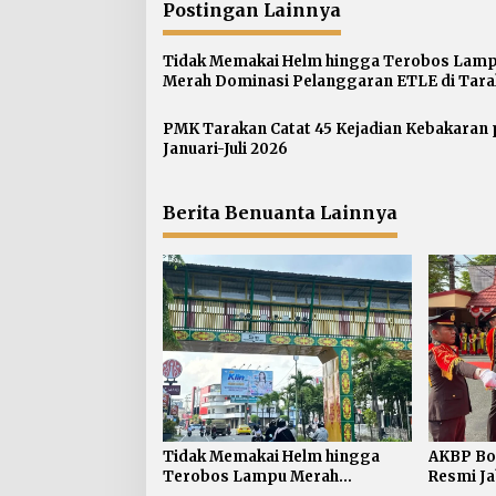
g
Postingan Lainnya
a
s
Tidak Memakai Helm hingga Terobos Lam
Merah Dominasi Pelanggaran ETLE di Tar
i
p
PMK Tarakan Catat 45 Kejadian Kebakaran
o
Januari-Juli 2026
s
Berita Benuanta Lainnya
Tidak Memakai Helm hingga
AKBP Bo
Terobos Lampu Merah
Resmi Ja