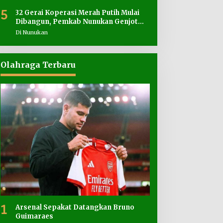
5
32 Gerai Koperasi Merah Putih Mulai
Dibangun, Pemkab Nunukan Genjot
Penyediaan Lahan
Di Nunukan
Olahraga Terbaru
1
Arsenal Sepakat Datangkan Bruno
Guimaraes