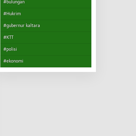
#bulungan
#Hukrim
#gubernur kaltara
#KTT
#polisi
#ekonomi