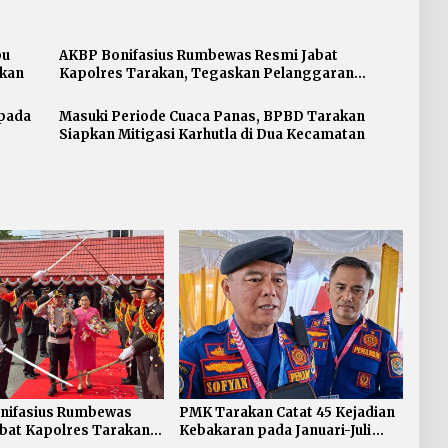
pu
AKBP Bonifasius Rumbewas Resmi Jabat
akan
Kapolres Tarakan, Tegaskan Pelanggaran
Personel Diproses Tanpa Toleransi
 pada
Masuki Periode Cuaca Panas, BPBD Tarakan
Siapkan Mitigasi Karhutla di Dua Kecamatan
nifasius Rumbewas
PMK Tarakan Catat 45 Kejadian
bat Kapolres Tarakan,
Kebakaran pada Januari-Juli