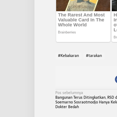
#Kebakaran
#tarakan
N
Pos sebelumnya
Bangunan Terus Ditingkatkan, RSD d
a
Soemarno Sosraotmodjo Hanya Ke
v
Dokter Bedah
i