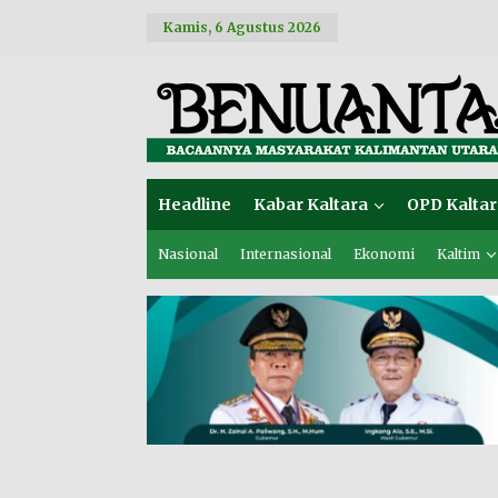
L
Kamis, 6 Agustus 2026
e
w
a
t
i
k
e
k
o
Headline
Kabar Kaltara
OPD Kaltar
n
t
e
Nasional
Internasional
Ekonomi
Kaltim
n