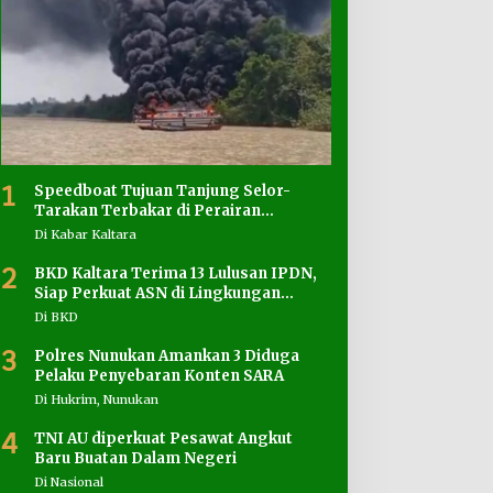
1
Speedboat Tujuan Tanjung Selor-
Tarakan Terbakar di Perairan
Salimbatu
Di Kabar Kaltara
2
BKD Kaltara Terima 13 Lulusan IPDN,
Siap Perkuat ASN di Lingkungan
Pemprov
Di BKD
3
Polres Nunukan Amankan 3 Diduga
Pelaku Penyebaran Konten SARA
Di Hukrim, Nunukan
4
TNI AU diperkuat Pesawat Angkut
Baru Buatan Dalam Negeri
Di Nasional