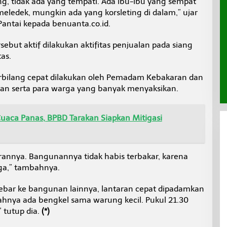
ng, tidak ada yang tempati. Ada ibu-ibu yang sempat
meledek, mungkin ada yang korsleting di dalam,” ujar
antai kepada benuanta.co.id.
ebut aktif dilakukan aktifitas penjualan pada siang
tas.
erbilang cepat dilakukan oleh Pemadam Kebakaran dan
an serta para warga yang banyak menyaksikan.
uaca Panas, BPBD Tarakan Siapkan Mitigasi
rannya. Bangunannya tidak habis terbakar, karena
ga,” tambahnya.
ebar ke bangunan lainnya, lantaran cepat dipadamkan
ahnya ada bengkel sama warung kecil. Pukul 21.30
 tutup dia.
(*)