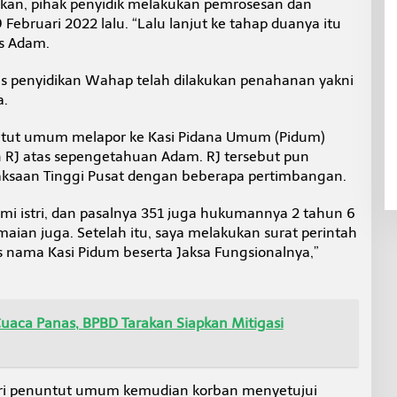
rakan, pihak penyidik melakukan pemrosesan dan
ebruari 2022 lalu. “Lalu lanjut ke tahap duanya itu
as Adam.
es penyidikan Wahap telah dilakukan penahanan yakni
a.
tut umum melapor ke Kasi Pidana Umum (Pidum)
n RJ atas sepengetahuan Adam. RJ tersebut pun
jaksaan Tinggi Pusat dengan beberapa pertimbangan.
i istri, dan pasalnya 351 juga hukumannya 2 tahun 6
aian juga. Setelah itu, saya melakukan surat perintah
as nama Kasi Pidum beserta Jaksa Fungsionalnya,”
uaca Panas, BPBD Tarakan Siapkan Mitigasi
 dari penuntut umum kemudian korban menyetujui