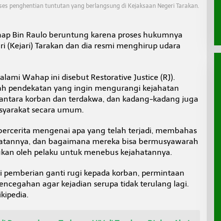
es penghentian tuntutan yang berlangsung di Kejaksaan Negeri Tarakan.
ap Bin Raulo beruntung karena proses hukumnya
i (Kejari) Tarakan dan dia resmi menghirup udara
alami Wahap ini disebut Restorative Justice (RJ).
buah pendekatan yang ingin mengurangi kejahatan
ntara korban dan terdakwa, dan kadang-kadang juga
syarakat secara umum.
bercerita mengenai apa yang telah terjadi, membahas
ahatannya, dan bagaimana mereka bisa bermusyawarah
ukan oleh pelaku untuk menebus kejahatannya.
ti pemberian ganti rugi kepada korban, permintaan
encegahan agar kejadian serupa tidak terulang lagi.
kipedia.