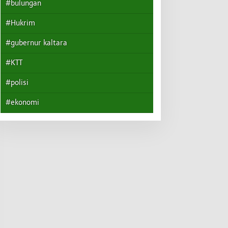
#bulungan
#Hukrim
#gubernur kaltara
#KTT
#polisi
#ekonomi