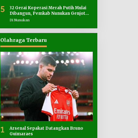
5
32 Gerai Koperasi Merah Putih Mulai
Dibangun, Pemkab Nunukan Genjot
Penyediaan Lahan
Di Nunukan
Olahraga Terbaru
1
Arsenal Sepakat Datangkan Bruno
Guimaraes