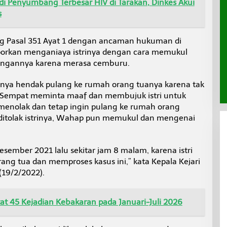
di Penyumbang Terbesar HIV di Tarakan, Dinkes Akui
s
 Pasal 351 Ayat 1 dengan ancaman hukuman di
porkan menganiaya istrinya dengan cara memukul
angannya karena merasa cemburu.
trinya hendak pulang ke rumah orang tuanya karena tak
 Sempat meminta maaf dan membujuk istri untuk
 menolak dan tetap ingin pulang ke rumah orang
 ditolak istrinya, Wahap pun memukul dan mengenai
sember 2021 lalu sekitar jam 8 malam, karena istri
orang tua dan memproses kasus ini,” kata Kepala Kejari
(19/2/2022).
t 45 Kejadian Kebakaran pada Januari-Juli 2026