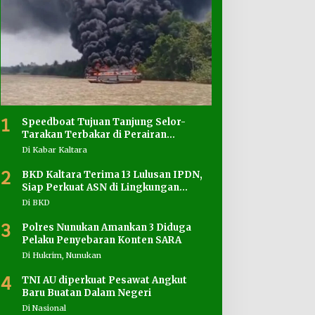
1
Speedboat Tujuan Tanjung Selor-
Tarakan Terbakar di Perairan
Salimbatu
Di Kabar Kaltara
2
BKD Kaltara Terima 13 Lulusan IPDN,
Siap Perkuat ASN di Lingkungan
Pemprov
Di BKD
3
Polres Nunukan Amankan 3 Diduga
Pelaku Penyebaran Konten SARA
Di Hukrim, Nunukan
4
TNI AU diperkuat Pesawat Angkut
Baru Buatan Dalam Negeri
Di Nasional