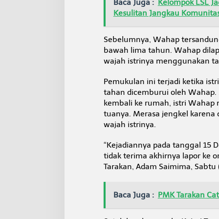
Baca Juga :
Kelompok LSL Ja
i
Kesulitan Jangkau Komunita
c
e
Sebelumnya, Wahap tersandung
bawah lima tahun. Wahap dila
wajah istrinya menggunakan t
Pemukulan ini terjadi ketika is
tahan dicemburui oleh Wahap.
kembali ke rumah, istri Wahap
tuanya. Merasa jengkel karena
wajah istrinya.
“Kejadiannya pada tanggal 15 De
tidak terima akhirnya lapor ke 
Tarakan, Adam Saimima, Sabtu 
Baca Juga :
PMK Tarakan Cata