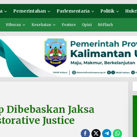
a
Pemerintahan
Parlementaria
Politik
Hukr
Hiburan
Kesehatan
Feature
Opini
86Flash
ap Dibebaskan Jaksa
orative Justice