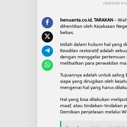
n
HENTIKAN: Pros
g
a
n
benuanta.co.id, TARAKAN
– Wah
A
dihentikan oleh Kejaksaan Neger
l
bebas.
a
s
a
Istilah dalam hukum hal yang di
n
Keadilan restoratif adalah se
R
dengan menggelar pertemuan a
e
melibatkan para perwakilan ma
s
t
o
Tujuannya adalah untuk saling 
r
siapa yang dirugikan oleh kej
a
mengenai hal yang harus dilak
t
i
v
Hal yang bisa dilakukan melipu
e
maaf, atau tindakan-tindakan p
J
Demikian penjelasan melalui Wi
u
s
t