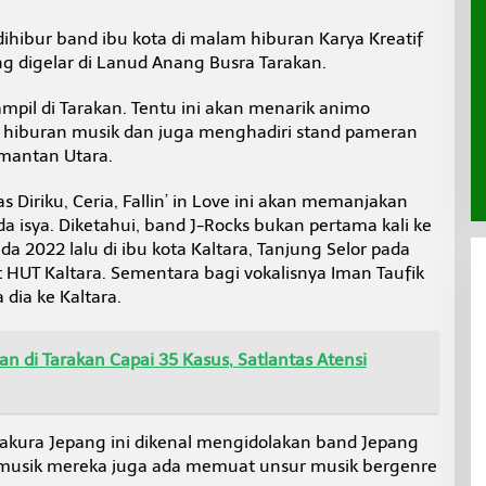
ihibur band ibu kota di malam hiburan Karya Kreatif
g digelar di Lanud Anang Busra Tarakan.
mpil di Tarakan. Tentu ini akan menarik animo
 hiburan musik dan juga menghadiri stand pameran
imantan Utara.
 Diriku, Ceria, Fallin’ in Love ini akan memanjakan
a isya. Diketahui, band J-Rocks bukan pertama kali ke
ada 2022 lalu di ibu kota Kaltara, Tanjung Selor pada
HUT Kaltara. Sementara bagi vokalisnya Iman Taufik
 dia ke Kaltara.
n di Tarakan Capai 35 Kasus, Satlantas Atensi
Sakura Jepang ini dikenal mengidolakan band Jepang
ermusik mereka juga ada memuat unsur musik bergenre