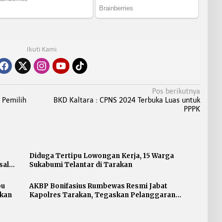
Ikuti Kami
Pos berikutnya
 Pemilih
BKD Kaltara : CPNS 2024 Terbuka Luas untuk
PPPK
Diduga Tertipu Lowongan Kerja, 15 Warga
sal
Sukabumi Telantar di Tarakan
pu
AKBP Bonifasius Rumbewas Resmi Jabat
akan
Kapolres Tarakan, Tegaskan Pelanggaran
Personel Diproses Tanpa Toleransi