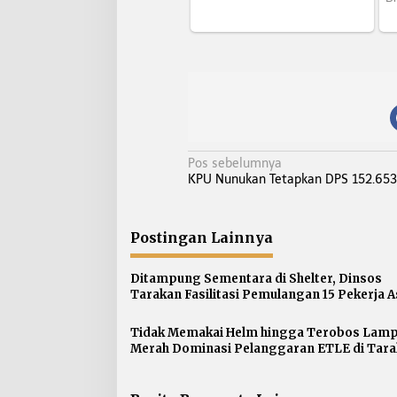
N
Pos sebelumnya
KPU Nunukan Tetapkan DPS 152.653
a
v
i
Postingan Lainnya
g
a
Ditampung Sementara di Shelter, Dinsos
s
Tarakan Fasilitasi Pemulangan 15 Pekerja A
Jawa Barat
i
p
Tidak Memakai Helm hingga Terobos Lam
Merah Dominasi Pelanggaran ETLE di Tar
o
s