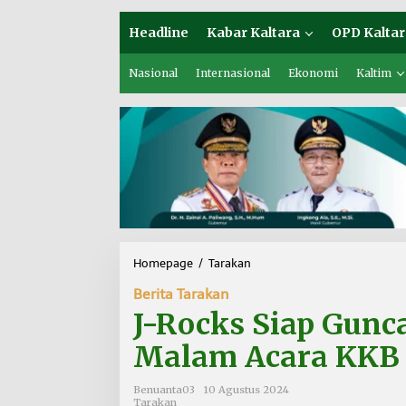
Headline
Kabar Kaltara
OPD Kaltar
Nasional
Internasional
Ekonomi
Kaltim
Homepage
/
Tarakan
J
-
Berita Tarakan
R
o
J-Rocks Siap Gunc
c
k
Malam Acara KKB
s
S
Benuanta03
10 Agustus 2024
i
Tarakan