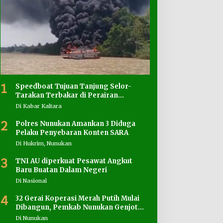
1
Speedboat Tujuan Tanjung Selor-
Tarakan Terbakar di Perairan
Salimbatu
Di Kabar Kaltara
2
Polres Nunukan Amankan 3 Diduga
Pelaku Penyebaran Konten SARA
Di Hukrim, Nunukan
3
TNI AU diperkuat Pesawat Angkut
Baru Buatan Dalam Negeri
Di Nasional
4
32 Gerai Koperasi Merah Putih Mulai
Dibangun, Pemkab Nunukan Genjot
Penyediaan Lahan
Di Nunukan