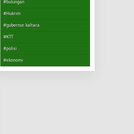
#bulungan
#Hukrim
#gubernur kaltara
#KTT
#polisi
#ekonomi