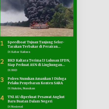
1
Speedboat Tujuan Tanjung Selor-
Tarakan Terbakar di Perairan
Salimbatu
Di Kabar Kaltara
2
BKD Kaltara Terima 13 Lulusan IPDN,
Siap Perkuat ASN di Lingkungan
Pemprov
Di BKD
3
Polres Nunukan Amankan 3 Diduga
Pelaku Penyebaran Konten SARA
Di Hukrim, Nunukan
4
TNI AU diperkuat Pesawat Angkut
Baru Buatan Dalam Negeri
Di Nasional