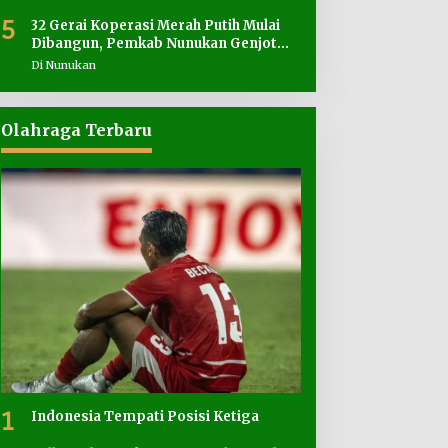
5
32 Gerai Koperasi Merah Putih Mulai
Dibangun, Pemkab Nunukan Genjot
Penyediaan Lahan
Di Nunukan
Olahraga Terbaru
1
Indonesia Tempati Posisi Ketiga