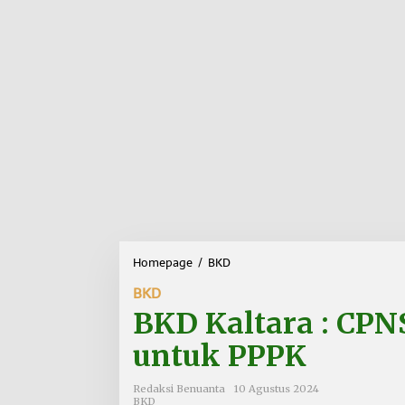
Homepage
/
BKD
B
K
BKD
D
K
BKD Kaltara : CPN
a
l
untuk PPPK
t
a
Redaksi Benuanta
10 Agustus 2024
r
BKD