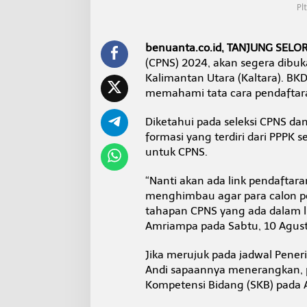
k
Pl
P
P
P
benuanta.co.id, TANJUNG SELO
K
(CPNS) 2024, akan segera dibu
Kalimantan Utara (Kaltara). BK
memahami tata cara pendaftara
Diketahui pada seleksi CPNS d
formasi yang terdiri dari PPPK 
untuk CPNS.
“Nanti akan ada link pendaftara
menghimbau agar para calon 
tahapan CPNS yang ada dalam lin
Amriampa pada Sabtu, 10 Agust
Jika merujuk pada jadwal Pen
Andi sapaannya menerangkan, pe
Kompetensi Bidang (SKB) pada 