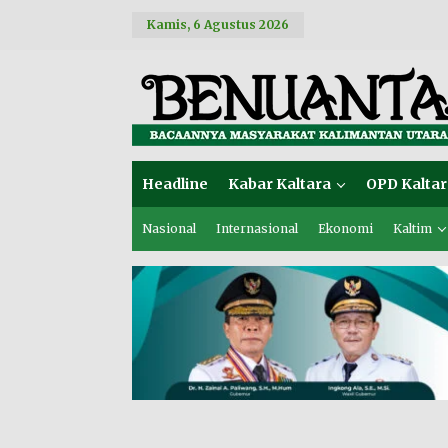
L
Kamis, 6 Agustus 2026
e
w
a
t
i
k
e
k
o
Headline
Kabar Kaltara
OPD Kaltar
n
t
e
Nasional
Internasional
Ekonomi
Kaltim
n