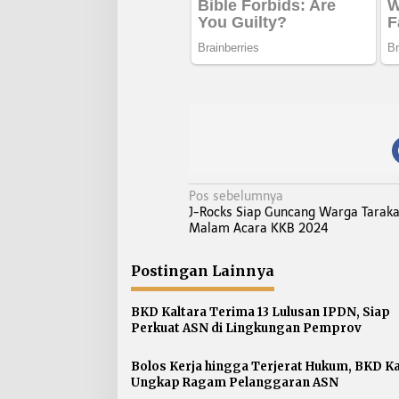
N
Pos sebelumnya
J-Rocks Siap Guncang Warga Taraka
a
Malam Acara KKB 2024
v
i
Postingan Lainnya
g
a
BKD Kaltara Terima 13 Lulusan IPDN, Siap
s
Perkuat ASN di Lingkungan Pemprov
i
p
Bolos Kerja hingga Terjerat Hukum, BKD Ka
Ungkap Ragam Pelanggaran ASN
o