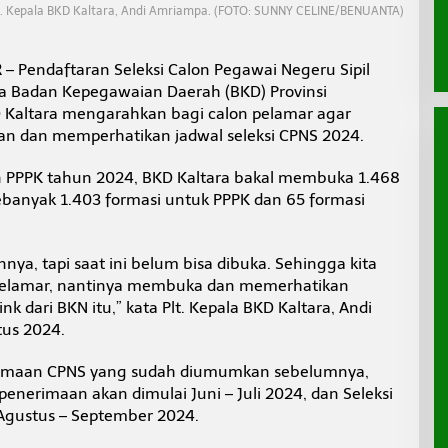
t. Kepala BKD Kaltara, Andi Amriampa. (FOTO: SUNNY CELINE/BENUANTA)
R
– Pendaftaran Seleksi Calon Pegawai Negeru Sipil
ka Badan Kepegawaian Daerah (BKD) Provinsi
D Kaltara mengarahkan bagi calon pelamar agar
n dan memperhatikan jadwal seleksi CPNS 2024.
an PPPK tahun 2024, BKD Kaltara bakal membuka 1.468
sebanyak 1.403 formasi untuk PPPK dan 65 formasi
nnya, tapi saat ini belum bisa dibuka. Sehingga kita
pelamar, nantinya membuka dan memerhatikan
k dari BKN itu,” kata Plt. Kepala BKD Kaltara, Andi
us 2024.
erimaan CPNS yang sudah diumumkan sebelumnya,
nerimaan akan dimulai Juni – Juli 2024, dan Seleksi
Agustus – September 2024.