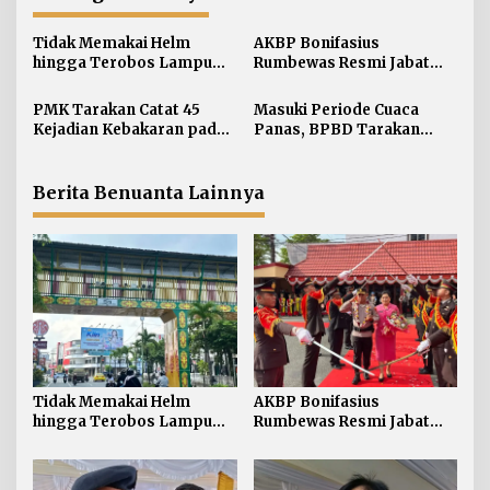
s
i
Tidak Memakai Helm
AKBP Bonifasius
hingga Terobos Lampu
Rumbewas Resmi Jabat
p
Merah Dominasi
Kapolres Tarakan,
o
Pelanggaran ETLE di
Tegaskan Pelanggaran
PMK Tarakan Catat 45
Masuki Periode Cuaca
s
Tarakan
Personel Diproses Tanpa
Kejadian Kebakaran pada
Panas, BPBD Tarakan
Toleransi
Januari-Juli 2026
Siapkan Mitigasi Karhutla
di Dua Kecamatan
Berita Benuanta Lainnya
Tidak Memakai Helm
AKBP Bonifasius
hingga Terobos Lampu
Rumbewas Resmi Jabat
Merah Dominasi
Kapolres Tarakan,
Pelanggaran ETLE di
Tegaskan Pelanggaran
Tarakan
Personel Diproses Tanpa