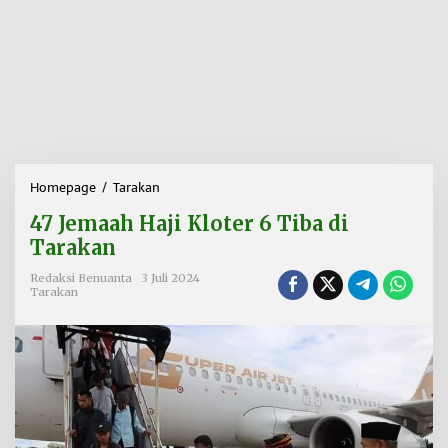
Homepage
/
Tarakan
4
7
47 Jemaah Haji Kloter 6 Tiba di
J
e
Tarakan
m
a
Redaksi Benuanta
3 Juli 2024
Tarakan
a
h
H
a
j
i
K
l
o