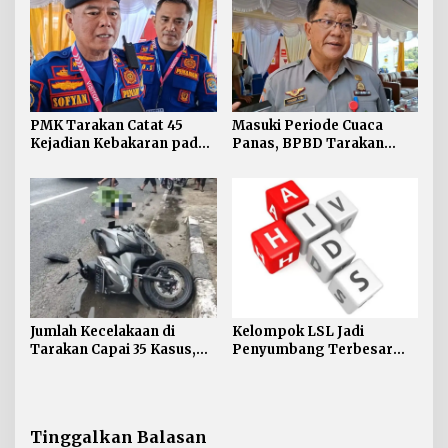
Toleransi
PMK Tarakan Catat 45
Masuki Periode Cuaca
Kejadian Kebakaran pada
Panas, BPBD Tarakan
Januari-Juli 2026
Siapkan Mitigasi Karhutla
di Dua Kecamatan
Jumlah Kecelakaan di
Kelompok LSL Jadi
Tarakan Capai 35 Kasus,
Penyumbang Terbesar
Satlantas Atensi
HIV di Tarakan, Dinkes
Pengendara di Bawah
Akui Kesulitan Jangkau
Umur
Komunitas
Tinggalkan Balasan