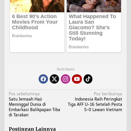
Ikuti Kami
N
Pos sebelumnya
Pos berikutnya
Satu Jemaah Haji
Indonesia Raih Peringkat
a
Meninggal Dunia di
Tiga AFF U-16 Setelah Pesta
v
Embarkasi Balikpapan Tiba
5-0 Lawan Vietnam
i
di Tarakan
g
a
Postingan Lainnya