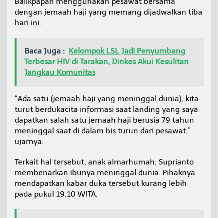
Balikpapan menggunakan pesawat bersama
a
dengan jemaah haji yang memang dijadwalkan tiba
l
hari ini.
i
k
p
a
Baca Juga :
Kelompok LSL Jadi Penyumbang
p
Terbesar HIV di Tarakan, Dinkes Akui Kesulitan
a
Jangkau Komunitas
n
T
i
“Ada satu (jemaah haji yang meninggal dunia), kita
b
turut berdukacita informasi saat landing yang saya
a
dapatkan salah satu jemaah haji berusia 79 tahun
d
i
meninggal saat di dalam bis turun dari pesawat,”
T
ujarnya.
a
r
Terkait hal tersebut, anak almarhumah, Suprianto
a
membenarkan ibunya meninggal dunia. Pihaknya
k
a
mendapatkan kabar duka tersebut kurang lebih
n
pada pukul 19.10 WITA.