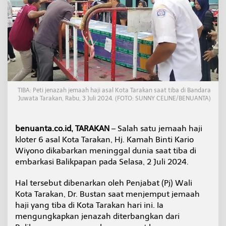
e
n
i
n
g
g
a
l
D
u
TIBA: Peti jenazah jemaah haji asal Kota Tarakan saat tiba di Bandara
n
Juwata Tarakan, Rabu, 3 Juli 2024. (FOTO: SUNNY CELINE/BENUANTA)
i
a
d
benuanta.co.id, TARAKAN
– Salah satu jemaah haji
i
kloter 6 asal Kota Tarakan, Hj. Kamah Binti Kario
E
Wiyono dikabarkan meninggal dunia saat tiba di
m
b
embarkasi Balikpapan pada Selasa, 2 Juli 2024.
a
r
Hal tersebut dibenarkan oleh Penjabat (Pj) Wali
k
Kota Tarakan, Dr. Bustan saat menjemput jemaah
a
haji yang tiba di Kota Tarakan hari ini. Ia
s
i
mengungkapkan jenazah diterbangkan dari
B