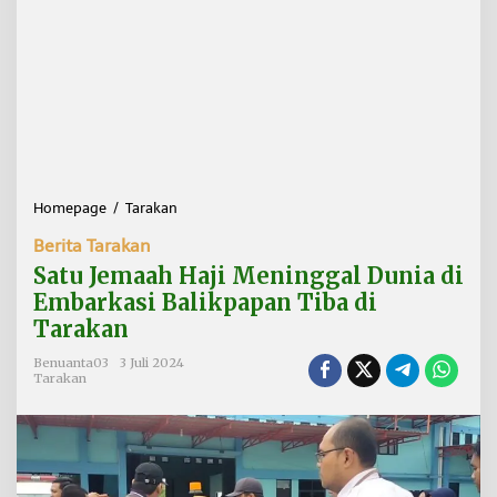
Homepage
/
Tarakan
S
a
Berita Tarakan
t
u
Satu Jemaah Haji Meninggal Dunia di
J
Embarkasi Balikpapan Tiba di
e
Tarakan
m
a
Benuanta03
3 Juli 2024
a
Tarakan
h
H
a
j
i
M