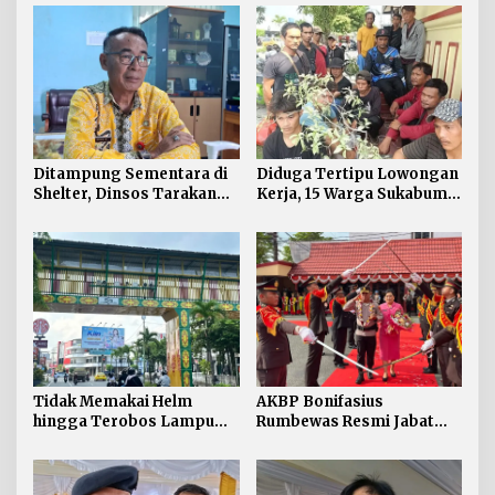
Ditampung Sementara di
Diduga Tertipu Lowongan
Shelter, Dinsos Tarakan
Kerja, 15 Warga Sukabumi
Fasilitasi Pemulangan 15
Telantar di Tarakan
Pekerja Asal Jawa Barat
Tidak Memakai Helm
AKBP Bonifasius
hingga Terobos Lampu
Rumbewas Resmi Jabat
Merah Dominasi
Kapolres Tarakan,
Pelanggaran ETLE di
Tegaskan Pelanggaran
Tarakan
Personel Diproses Tanpa