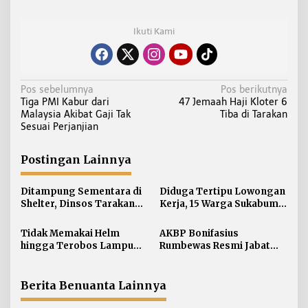
Ikuti Kami
N
Pos sebelumnya
Pos berikutnya
Tiga PMI Kabur dari
47 Jemaah Haji Kloter 6
a
Malaysia Akibat Gaji Tak
Tiba di Tarakan
v
Sesuai Perjanjian
i
g
Postingan Lainnya
a
s
Ditampung Sementara di
Diduga Tertipu Lowongan
i
Shelter, Dinsos Tarakan
Kerja, 15 Warga Sukabumi
Fasilitasi Pemulangan 15
Telantar di Tarakan
p
Pekerja Asal Jawa Barat
Tidak Memakai Helm
AKBP Bonifasius
o
hingga Terobos Lampu
Rumbewas Resmi Jabat
s
Merah Dominasi
Kapolres Tarakan,
Pelanggaran ETLE di
Tegaskan Pelanggaran
Tarakan
Personel Diproses Tanpa
Berita Benuanta Lainnya
Toleransi