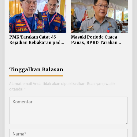
Toleransi
PMK Tarakan Catat 45
Masuki Periode Cuaca
Kejadian Kebakaran pada
Panas, BPBD Tarakan
Januari-Juli 2026
Siapkan Mitigasi Karhutla
di Dua Kecamatan
Tinggalkan Balasan
Alamat email Anda tidak akan dipublikasikan.
Ruas yang wajib
ditandai
*