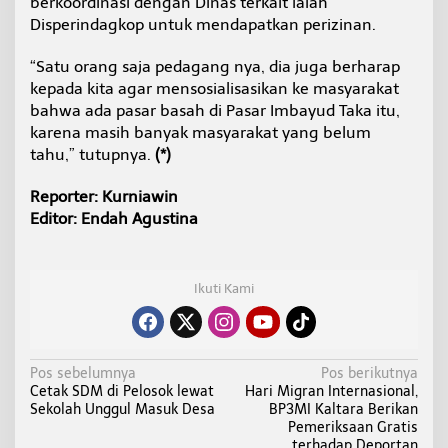
berkoordinasi dengan Dinas terkait ialah
Disperindagkop untuk mendapatkan perizinan.
“Satu orang saja pedagang nya, dia juga berharap
kepada kita agar mensosialisasikan ke masyarakat
bahwa ada pasar basah di Pasar Imbayud Taka itu,
karena masih banyak masyarakat yang belum
tahu,” tutupnya.
(*)
Reporter: Kurniawin
Editor: Endah Agustina
Ikuti Kami
N
Pos sebelumnya
Pos berikutnya
Cetak SDM di Pelosok lewat
Hari Migran Internasional,
a
Sekolah Unggul Masuk Desa
BP3MI Kaltara Berikan
v
Pemeriksaan Gratis
terhadap Deportan