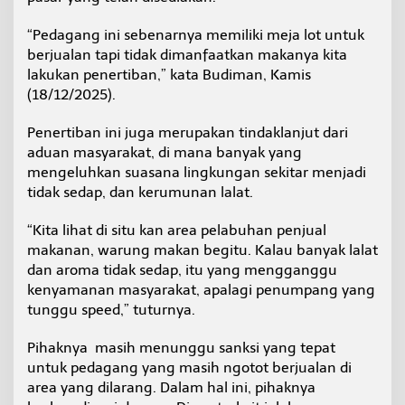
P
e
“Pedagang ini sebenarnya memiliki meja lot untuk
l
berjualan tapi tidak dimanfaatkan makanya kita
a
lakukan penertiban,” kata Budiman, Kamis
b
u
(18/12/2025).
h
a
Penertiban ini juga merupakan tindaklanjut dari
n
aduan masyarakat, di mana banyak yang
T
mengeluhkan suasana lingkungan sekitar menjadi
i
d
tidak sedap, dan kerumunan lalat.
e
n
“Kita lihat di situ kan area pelabuhan penjual
g
makanan, warung makan begitu. Kalau banyak lalat
P
dan aroma tidak sedap, itu yang mengganggu
a
l
kenyamanan masyarakat, apalagi penumpang yang
e
tunggu speed,” tuturnya.
Pihaknya masih menunggu sanksi yang tepat
untuk pedagang yang masih ngotot berjualan di
area yang dilarang. Dalam hal ini, pihaknya