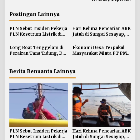
i
g
a
Postingan Lainnya
s
i
PLN Sebut Insiden Pekerja
Hari Kelima Pencarian ABK
PLN Kesetrum Listrik di
Jatuh di Sungai Sesayap,
p
Tana Tidung Proses
Tim SAR Perluas Area
o
Investigasi
Pencarian
Long Boat Tenggelam di
Ekonomi Desa Terpukul,
s
Perairan Tana Tidung, Dua
Masyarakat Minta PT PMJ
Korban Masih Dalam
Segera Beroperasi Lagi
Pencarian
Berita Benuanta Lainnya
PLN Sebut Insiden Pekerja
Hari Kelima Pencarian ABK
PLN Kesetrum Listrik di
Jatuh di Sungai Sesayap,