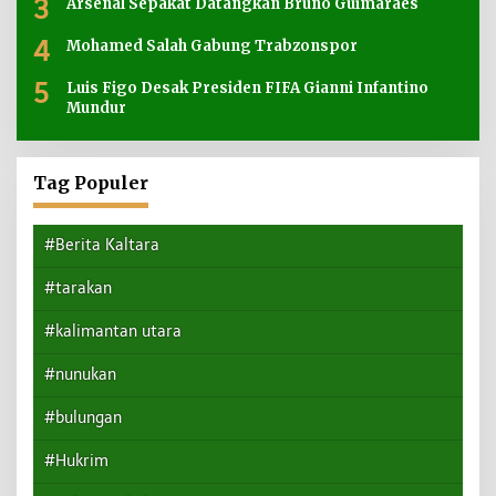
3
Arsenal Sepakat Datangkan Bruno Guimaraes
4
Mohamed Salah Gabung Trabzonspor
5
Luis Figo Desak Presiden FIFA Gianni Infantino
Mundur
Tag Populer
#Berita Kaltara
#tarakan
#kalimantan utara
#nunukan
#bulungan
#Hukrim