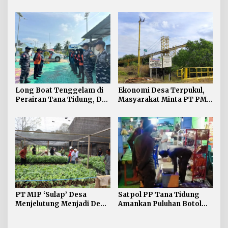
Tana Tidung Proses
Tim SAR Perluas Area
Investigasi
Pencarian
Long Boat Tenggelam di
Ekonomi Desa Terpukul,
Perairan Tana Tidung, Dua
Masyarakat Minta PT PMJ
Korban Masih Dalam
Segera Beroperasi Lagi
Pencarian
PT MIP ‘Sulap’ Desa
Satpol PP Tana Tidung
Menjelutung Menjadi Desa
Amankan Puluhan Botol
Kakao
Miras saat Patroli Rutin