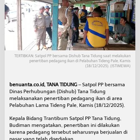
u
n
g
T
e
r
t
i
b
k
TERTIBKAN: Satpol PP bersama Dishub Tana Tidung saat melakukan
a
penertiban pedagang ikan di Pelabuhan Tideng Pale, Kamis
n
(18/12/2025). (ISTIMEWA)
P
e
n
benuanta.co.id, TANA TIDUNG
– Satpol PP bersama
j
Dinas Perhubungan (Dishub) Tana Tidung
u
melaksanakan penertiban pedagang ikan di area
a
l
Pelabuhan Lama Tideng Pale, Kamis (18/12/2025).
I
k
Kepala Bidang Trantibum Satpol PP Tana Tidung,
a
Budiman mengatakan, penertiban ini dilakukan
n
karena pedagang tersebut seharusnya berjualan di
d
i
pasar yang telah disediakan.