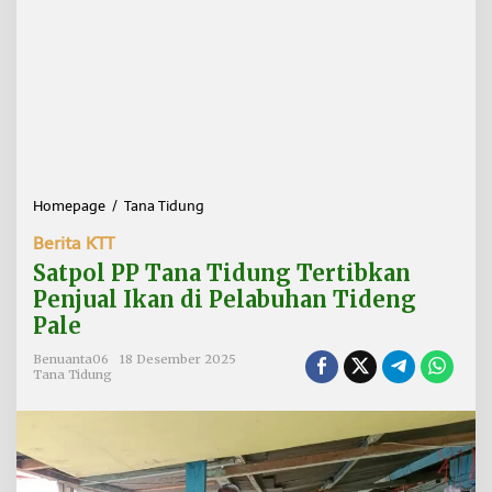
Homepage
/
Tana Tidung
S
a
Berita KTT
t
p
Satpol PP Tana Tidung Tertibkan
o
Penjual Ikan di Pelabuhan Tideng
l
Pale
P
P
Benuanta06
18 Desember 2025
T
Tana Tidung
a
n
a
T
i
d