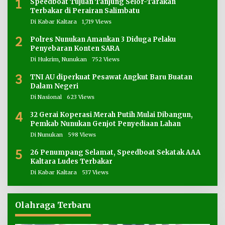
1
Speedboat Tujuan Tanjung Selor-Tarakan
Terbakar di Perairan Salimbatu
Di Kabar Kaltara
1,719 Views
2
Polres Nunukan Amankan 3 Diduga Pelaku
Penyebaran Konten SARA
Di Hukrim, Nunukan
752 Views
3
TNI AU diperkuat Pesawat Angkut Baru Buatan
Dalam Negeri
Di Nasional
623 Views
4
32 Gerai Koperasi Merah Putih Mulai Dibangun,
Pemkab Nunukan Genjot Penyediaan Lahan
Di Nunukan
598 Views
5
26 Penumpang Selamat, Speedboat Sekatak AAA
Kaltara Ludes Terbakar
Di Kabar Kaltara
537 Views
Olahraga Terbaru