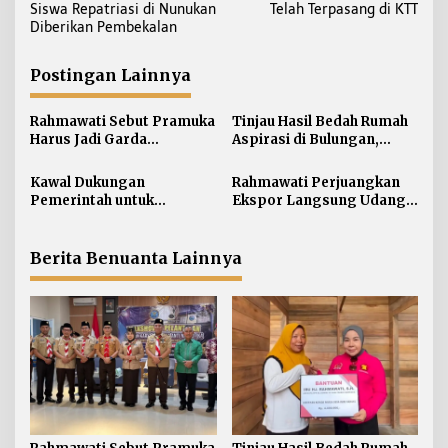
a
Siswa Repatriasi di Nunukan
Telah Terpasang di KTT
v
Diberikan Pembekalan
i
g
Postingan Lainnya
a
s
Rahmawati Sebut Pramuka
Tinjau Hasil Bedah Rumah
i
Harus Jadi Garda
Aspirasi di Bulungan,
Terdepan Selamatkan
Rahmawati Salurkan
p
Generasi Perbatasan dari
Bantuan Penyelesaian
Kawal Dukungan
Rahmawati Perjuangkan
o
Narkoba
Pintu dan Jendela
Pemerintah untuk
Ekspor Langsung Udang
s
Pertanian Kaltara,
Tarakan ke Timur Tengah
Rahmawati Serap Aspirasi
Petani di Desa Gunung
Berita Benuanta Lainnya
Putih