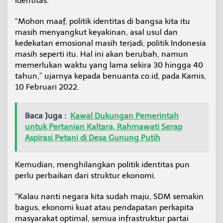
identitas.
n
g
“Mohon maaf, politik identitas di bangsa kita itu
g
masih menyangkut keyakinan, asal usul dan
u
D
kedekatan emosional masih terjadi, politik Indonesia
e
masih seperti itu. Hal ini akan berubah, namun
m
memerlukan waktu yang lama sekira 30 hingga 40
o
tahun,” ujarnya kepada benuanta.co.id, pada Kamis,
k
10 Februari 2022.
r
a
s
i
Baca Juga :
Kawal Dukungan Pemerintah
?
untuk Pertanian Kaltara, Rahmawati Serap
Aspirasi Petani di Desa Gunung Putih
Kemudian, menghilangkan politik identitas pun
perlu perbaikan dari struktur ekonomi.
“Kalau nanti negara kita sudah maju, SDM semakin
bagus, ekonomi kuat atau pendapatan perkapita
masyarakat optimal, semua infrastruktur partai