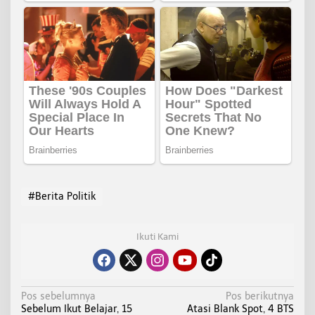
#Berita Politik
Ikuti Kami
N
Pos sebelumnya
Pos berikutnya
Sebelum Ikut Belajar, 15
Atasi Blank Spot, 4 BTS