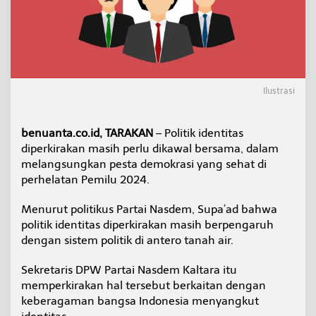
t
i
t
a
s
M
a
Ilustrasi
s
i
h
benuanta.co.id, TARAKAN
– Politik identitas
K
u
diperkirakan masih perlu dikawal bersama, dalam
a
melangsungkan pesta demokrasi yang sehat di
t
perhelatan Pemilu 2024.
,
B
Menurut politikus Partai Nasdem, Supa’ad bahwa
e
n
politik identitas diperkirakan masih berpengaruh
a
dengan sistem politik di antero tanah air.
r
k
Sekretaris DPW Partai Nasdem Kaltara itu
a
memperkirakan hal tersebut berkaitan dengan
h
G
keberagaman bangsa Indonesia menyangkut
a