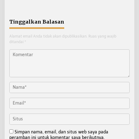
Tahun tanpa Penyesuaian
Penggerak Ekonomi
Masyarakat
Tinggalkan Balasan
Alamat email Anda tidak akan dipublikasikan.
Ruas yang wajib
ditandai
*
Simpan nama, email, dan situs web saya pada
peramban ini untuk komentar saya berikutnya.