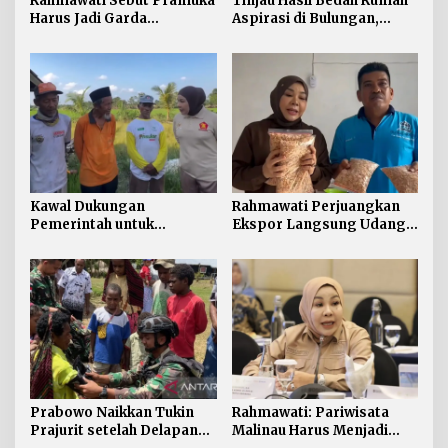
Rahmawati Sebut Pramuka
Tinjau Hasil Bedah Rumah
Harus Jadi Garda
Aspirasi di Bulungan,
Terdepan Selamatkan
Rahmawati Salurkan
Generasi Perbatasan dari
Bantuan Penyelesaian
Narkoba
Pintu dan Jendela
Kawal Dukungan
Rahmawati Perjuangkan
Pemerintah untuk
Ekspor Langsung Udang
Pertanian Kaltara,
Tarakan ke Timur Tengah
Rahmawati Serap Aspirasi
Petani di Desa Gunung
Putih
Prabowo Naikkan Tukin
Rahmawati: Pariwisata
Prajurit setelah Delapan
Malinau Harus Menjadi