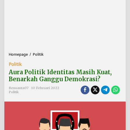
Homepage
/
Politik
A
u
Politik
r
a
Aura Politik Identitas Masih Kuat,
P
Benarkah Ganggu Demokrasi?
o
l
Benuanta07
10 Februari 2022
i
Politik
t
i
k
I
d
e
n