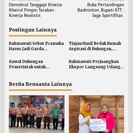
N
Demokrat Tanggapi Kinerja
Buka Pertandingan
a
Khairul Pimpin Tarakan :
Badminton, Bupati KTT :
v
Kinerja Realistis
Jaga Sportifitas
i
g
Postingan Lainnya
a
s
Rahmawati Sebut Pramuka
Tinjau Hasil Bedah Rumah
i
Harus Jadi Garda
Aspirasi di Bulungan,
Terdepan Selamatkan
Rahmawati Salurkan
p
Generasi Perbatasan dari
Bantuan Penyelesaian
Kawal Dukungan
Rahmawati Perjuangkan
o
Narkoba
Pintu dan Jendela
Pemerintah untuk
Ekspor Langsung Udang
s
Pertanian Kaltara,
Tarakan ke Timur Tengah
Rahmawati Serap Aspirasi
Petani di Desa Gunung
Berita Benuanta Lainnya
Putih