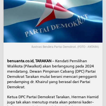
g
u
r
P
e
n
d
a
m
p
i
Ilustrasi Bendera Partai Demokrat, (FOTO : ANTARA)
n
g
d
benuanta.co.id, TARAKAN
– Kendati Pemilihan
r
Walikota (Pilwalkot) akan berlangsung pada 2024
.
K
mendatang. Dewan Pimpinan Cabang (DPC) Partai
h
Demokrat Tarakan mulai berani mencari pengganti
a
pendamping dr. Khairul yang berasal dari Partai
i
Demokrat.
r
u
l
Ketua DPC Partai Demokrat Tarakan, Herman Hamid
d
juga tak akan menutup mata akan potensi kader-
i