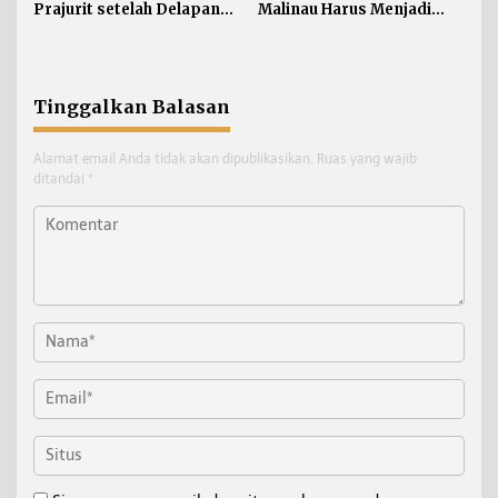
Prajurit setelah Delapan
Malinau Harus Menjadi
Tahun tanpa Penyesuaian
Penggerak Ekonomi
Masyarakat
Tinggalkan Balasan
Alamat email Anda tidak akan dipublikasikan.
Ruas yang wajib
ditandai
*