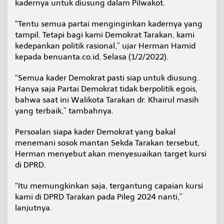
kadernya untuk diusung dalam Pilwakot.
P
i
“Tentu semua partai menginginkan kadernya yang
l
w
tampil. Tetapi bagi kami Demokrat Tarakan, kami
a
kedepankan politik rasional,” ujar Herman Hamid
l
kepada benuanta.co.id, Selasa (1/2/2022).
k
o
“Semua kader Demokrat pasti siap untuk diusung.
t
2
Hanya saja Partai Demokrat tidak berpolitik egois,
0
bahwa saat ini Walikota Tarakan dr. Khairul masih
2
yang terbaik,” tambahnya.
4
Persoalan siapa kader Demokrat yang bakal
menemani sosok mantan Sekda Tarakan tersebut,
Herman menyebut akan menyesuaikan target kursi
di DPRD.
“Itu memungkinkan saja, tergantung capaian kursi
kami di DPRD Tarakan pada Pileg 2024 nanti,”
lanjutnya.