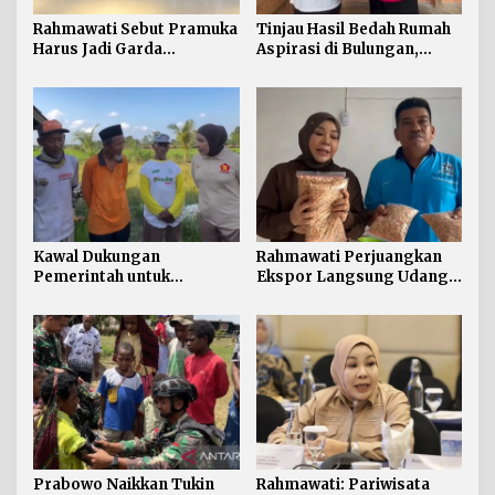
Rahmawati Sebut Pramuka
Tinjau Hasil Bedah Rumah
Harus Jadi Garda
Aspirasi di Bulungan,
Terdepan Selamatkan
Rahmawati Salurkan
Generasi Perbatasan dari
Bantuan Penyelesaian
Narkoba
Pintu dan Jendela
Kawal Dukungan
Rahmawati Perjuangkan
Pemerintah untuk
Ekspor Langsung Udang
Pertanian Kaltara,
Tarakan ke Timur Tengah
Rahmawati Serap Aspirasi
Petani di Desa Gunung
Putih
Prabowo Naikkan Tukin
Rahmawati: Pariwisata