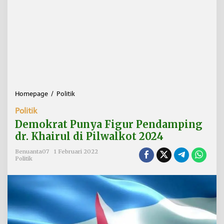
Homepage
/
Politik
D
e
Politik
m
o
Demokrat Punya Figur Pendamping
k
dr. Khairul di Pilwalkot 2024
r
a
Benuanta07
1 Februari 2022
t
Politik
P
u
n
y
a
F
i