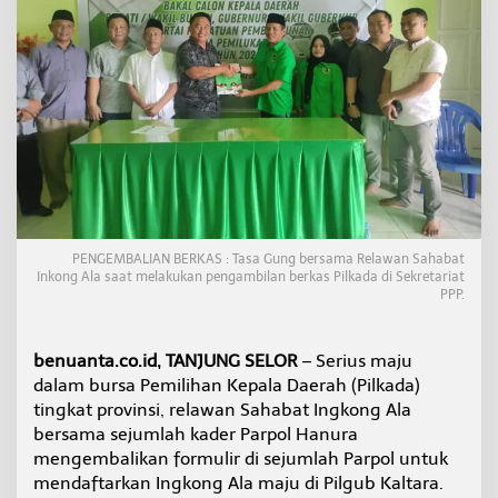
I
n
g
k
o
n
g
A
l
a
M
a
j
PENGEMBALIAN BERKAS : Tasa Gung bersama Relawan Sahabat
u
Inkong Ala saat melakukan pengambilan berkas Pilkada di Sekretariat
d
PPP.
i
P
i
benuanta.co.id, TANJUNG SELOR
– Serius maju
l
dalam bursa Pemilihan Kepala Daerah (Pilkada)
k
tingkat provinsi, relawan Sahabat Ingkong Ala
a
d
bersama sejumlah kader Parpol Hanura
a
mengembalikan formulir di sejumlah Parpol untuk
K
mendaftarkan Ingkong Ala maju di Pilgub Kaltara.
a