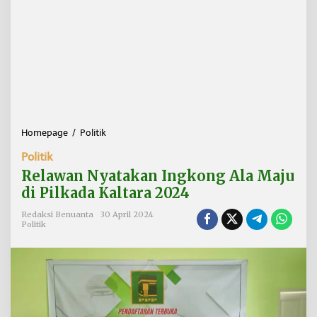
Homepage
/
Politik
R
e
Politik
l
a
Relawan Nyatakan Ingkong Ala Maju
w
di Pilkada Kaltara 2024
a
n
Redaksi Benuanta
30 April 2024
N
Politik
y
a
t
a
k
a
n