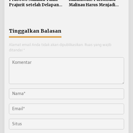
Prajurit setelah Delapan
Malinau Harus Menjadi
Tahun tanpa Penyesuaian
Penggerak Ekonomi
Masyarakat
Tinggalkan Balasan
Alamat email Anda tidak akan dipublikasikan.
Ruas yang wajib
ditandai
*