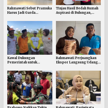
Rahmawati Sebut Pramuka
Tinjau Hasil Bedah Rumah
Harus Jadi Garda
Aspirasi di Bulungan,
Terdepan Selamatkan
Rahmawati Salurkan
Generasi Perbatasan dari
Bantuan Penyelesaian
Narkoba
Pintu dan Jendela
Kawal Dukungan
Rahmawati Perjuangkan
Pemerintah untuk
Ekspor Langsung Udang
Pertanian Kaltara,
Tarakan ke Timur Tengah
Rahmawati Serap Aspirasi
Petani di Desa Gunung
Putih
Prabowo Naikkan Tukin
Rahmawati: Pariwisata