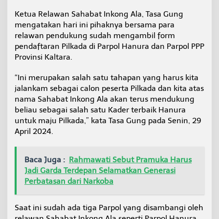
l
Ketua Relawan Sahabat Inkong Ala, Tasa Gung
t
a
mengatakan hari ini pihaknya bersama para
r
relawan pendukung sudah mengambil form
a
pendaftaran Pilkada di Parpol Hanura dan Parpol PPP
2
Provinsi Kaltara.
0
2
4
“Ini merupakan salah satu tahapan yang harus kita
jalankam sebagai calon peserta Pilkada dan kita atas
nama Sahabat Inkong Ala akan terus mendukung
beliau sebagai salah satu Kader terbaik Hanura
untuk maju Pilkada,” kata Tasa Gung pada Senin, 29
April 2024.
Baca Juga :
Rahmawati Sebut Pramuka Harus
Jadi Garda Terdepan Selamatkan Generasi
Perbatasan dari Narkoba
Saat ini sudah ada tiga Parpol yang disambangi oleh
relawan Sahabat Inkong Ala seperti Parpol Hanura,