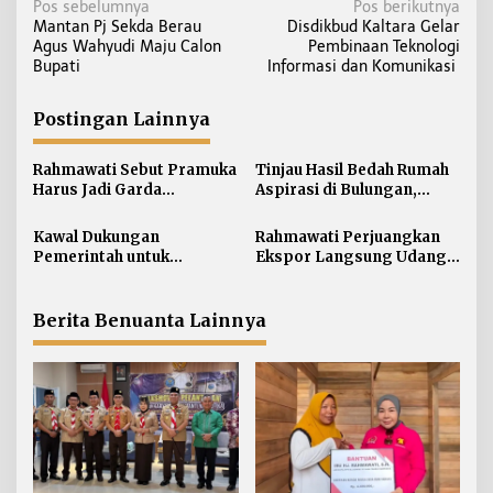
N
Pos sebelumnya
Pos berikutnya
Mantan Pj Sekda Berau
Disdikbud Kaltara Gelar
a
Agus Wahyudi Maju Calon
Pembinaan Teknologi
v
Bupati
Informasi dan Komunikasi
i
g
Postingan Lainnya
a
s
Rahmawati Sebut Pramuka
Tinjau Hasil Bedah Rumah
i
Harus Jadi Garda
Aspirasi di Bulungan,
Terdepan Selamatkan
Rahmawati Salurkan
p
Generasi Perbatasan dari
Bantuan Penyelesaian
Kawal Dukungan
Rahmawati Perjuangkan
o
Narkoba
Pintu dan Jendela
Pemerintah untuk
Ekspor Langsung Udang
s
Pertanian Kaltara,
Tarakan ke Timur Tengah
Rahmawati Serap Aspirasi
Petani di Desa Gunung
Berita Benuanta Lainnya
Putih