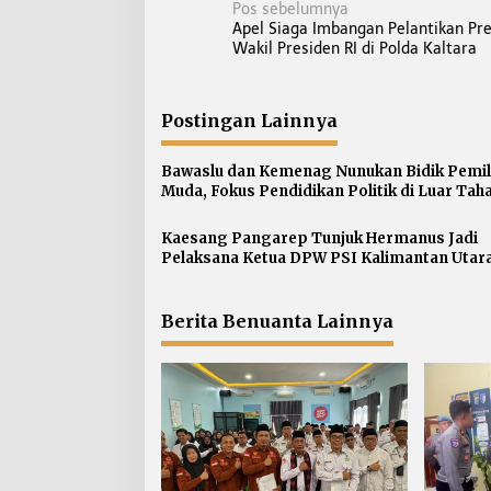
N
Pos sebelumnya
Apel Siaga Imbangan Pelantikan Pr
a
Wakil Presiden RI di Polda Kaltara
v
i
g
Postingan Lainnya
a
s
Bawaslu dan Kemenag Nunukan Bidik Pemil
Muda, Fokus Pendidikan Politik di Luar Ta
i
Pemilu
p
Kaesang Pangarep Tunjuk Hermanus Jadi
o
Pelaksana Ketua DPW PSI Kalimantan Utar
s
Berita Benuanta Lainnya