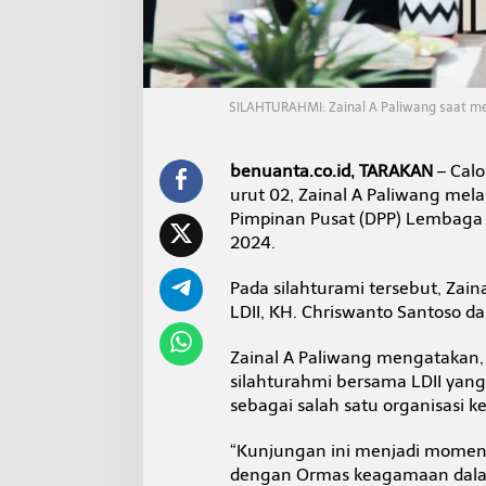
n
g
a
n
Z
a
SILAHTURAHMI: Zainal A Paliwang saat mel
i
n
a
benuanta.co.id, TARAKAN
– Calo
l
urut 02, Zainal A Paliwang me
P
Pimpinan Pusat (DPP) Lembaga D
a
2024.
l
i
w
Pada silahturami tersebut, Za
a
LDII, KH. Chriswanto Santoso da
n
g
Zainal A Paliwang mengatakan
D
i
silahturahmi bersama LDII yang 
s
sebagai salah satu organisasi 
a
m
“Kunjungan ini menjadi momen 
b
dengan Ormas keagamaan dala
u