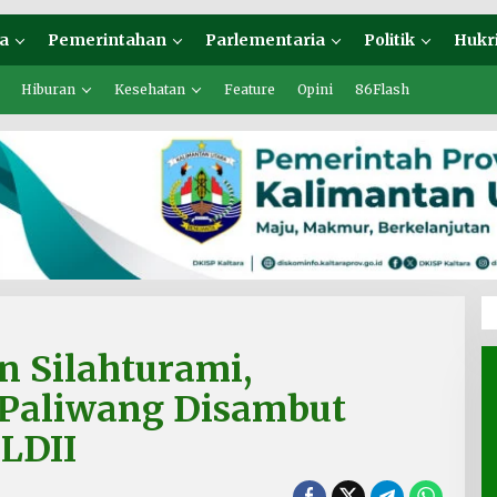
a
Pemerintahan
Parlementaria
Politik
Hukr
Hiburan
Kesehatan
Feature
Opini
86Flash
n Silahturami,
 Paliwang Disambut
LDII