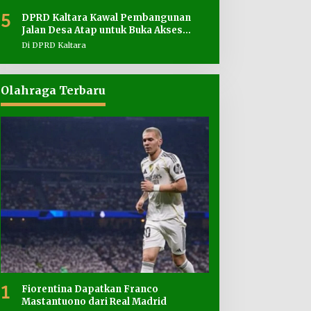
5
DPRD Kaltara Kawal Pembangunan
Jalan Desa Atap untuk Buka Akses
Wilayah Perbatasan
Di DPRD Kaltara
Olahraga Terbaru
1
Fiorentina Dapatkan Franco
Mastantuono dari Real Madrid