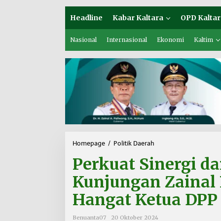
Headline
Kabar Kaltara
OPD Kaltar
Nasional
Internasional
Ekonomi
Kaltim
Homepage
/
Politik Daerah
P
e
Perkuat Sinergi da
r
k
Kunjungan Zainal
u
a
Hangat Ketua DPP 
t
S
i
Benuanta07
20 Oktober 2024