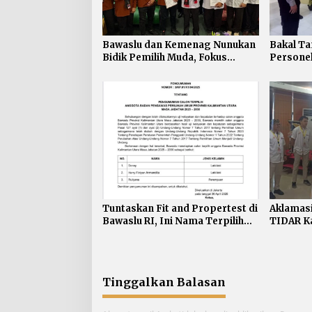
Bawaslu dan Kemenag Nunukan
Bakal T
Bidik Pemilih Muda, Fokus
Personel
Pendidikan Politik di Luar
Tahapan Pemilu
Tuntaskan Fit and Propertest di
Aklamasi
Bawaslu RI, Ini Nama Terpilih
TIDAR Ka
Anggota Bawaslu Kaltara
Tinggalkan Balasan