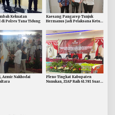
ambah Kekuatan
Kaesang Pangarep Tunjuk
 di Polres Tana Tidung
Hermanus Jadi Pelaksana Ketua
DPW PSI Kalimantan Utara
, Azmir Nakhodai
Pleno Tingkat Kabupaten
ltara
Nunukan, ZIAP Raih 61.781 Suara
Unggul di 13 Kecamatan