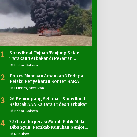
1
Speedboat Tujuan Tanjung Selor-
Tarakan Terbakar di Perairan
Salimbatu
Di Kabar Kaltara
2
Polres Nunukan Amankan 3 Diduga
Pelaku Penyebaran Konten SARA
Di Hukrim, Nunukan
3
26 Penumpang Selamat, Speedboat
Sekatak AAA Kaltara Ludes Terbakar
Di Kabar Kaltara
4
32 Gerai Koperasi Merah Putih Mulai
Dibangun, Pemkab Nunukan Genjot
Penyediaan Lahan
Di Nunukan