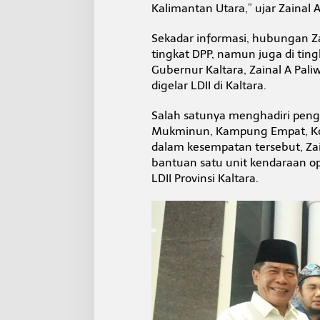
t
Kalimantan Utara,” ujar Zainal 
H
a
Sekadar informasi, hubungan Za
n
tingkat DPP, namun juga di tin
g
Gubernur Kaltara, Zainal A Pali
a
t
digelar LDII di Kaltara.
K
e
Salah satunya menghadiri penga
t
Mukminun, Kampung Empat, Kota
u
dalam kesempatan tersebut, Za
a
D
bantuan satu unit kendaraan o
P
LDII Provinsi Kaltara.
P
L
D
I
I