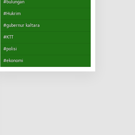
#bulungan
#Hukrim
#gubernur kaltara
#KTT
#polisi
#ekonomi