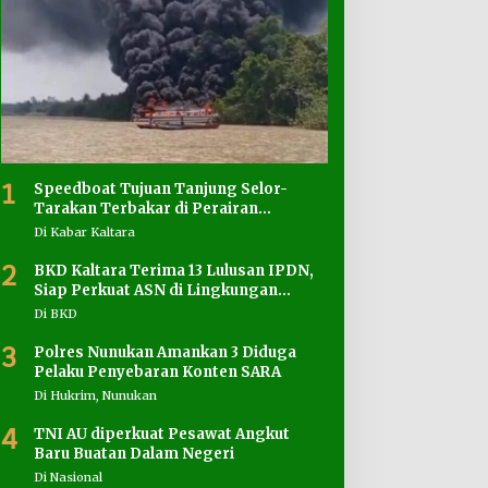
1
Speedboat Tujuan Tanjung Selor-
Tarakan Terbakar di Perairan
Salimbatu
Di Kabar Kaltara
2
BKD Kaltara Terima 13 Lulusan IPDN,
Siap Perkuat ASN di Lingkungan
Pemprov
Di BKD
3
Polres Nunukan Amankan 3 Diduga
Pelaku Penyebaran Konten SARA
Di Hukrim, Nunukan
4
TNI AU diperkuat Pesawat Angkut
Baru Buatan Dalam Negeri
Di Nasional