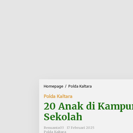
Homepage
/
Polda Kaltara
2
0
Polda Kaltara
A
n
20 Anak di Kampun
a
k
Sekolah
d
i
Benuanta03
17 Februari 2025
K
Polda Kaltara