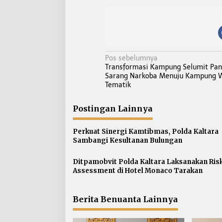
N
Pos sebelumnya
Transformasi Kampung Selumit Pant
a
Sarang Narkoba Menuju Kampung 
v
Tematik
i
g
Postingan Lainnya
a
s
Perkuat Sinergi Kamtibmas, Polda Kaltara
Sambangi Kesultanan Bulungan
i
p
Ditpamobvit Polda Kaltara Laksanakan Ris
o
Assessment di Hotel Monaco Tarakan
s
Berita Benuanta Lainnya