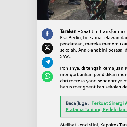
e
k
o
l
a
h
Tarakan
– Saat tim transformasi
Eka Berlin, bersama relawan d
pendataan, mereka menemukan s
sekolah. Anak-anak ini berasal 
SMA.
Ironisnya, di tengah kemajuan 
mengorbankan pendidikan mer
dari mereka yang sebenarnya me
harus menghentikan sekolah d
Baca Juga :
Perkuat Sinergi 
Pratama Tanjung Redeb dan 
Melihat kondisi ini, Kapolres T