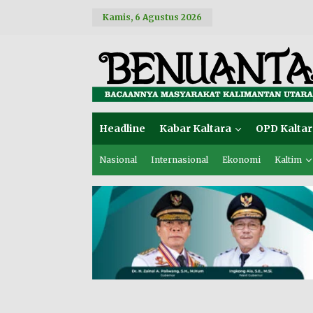
L
Kamis, 6 Agustus 2026
e
w
a
t
i
k
e
k
o
Headline
Kabar Kaltara
OPD Kaltar
n
t
e
Nasional
Internasional
Ekonomi
Kaltim
n