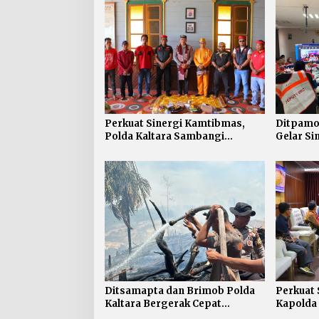
Perkuat Sinergi Kamtibmas,
Ditpamob
Polda Kaltara Sambangi
Gelar S
Kesultanan Bulungan
Penanga
V Minya
Tarakan
Ditsamapta dan Brimob Polda
Perkuat 
Kaltara Bergerak Cepat
Kapolda 
Padamkan Kebakaran Lahan
Audiens