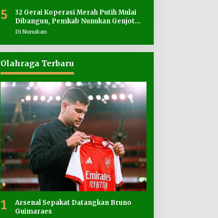
5
32 Gerai Koperasi Merah Putih Mulai
Dibangun, Pemkab Nunukan Genjot
Penyediaan Lahan
Di Nunukan
Olahraga Terbaru
1
Arsenal Sepakat Datangkan Bruno
Guimaraes