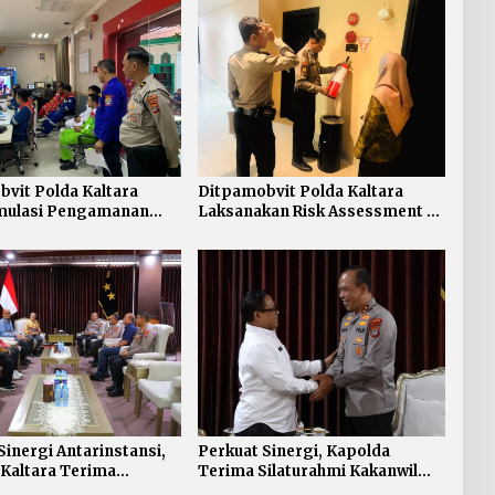
vit Polda Kaltara
Ditpamobvit Polda Kaltara
imulasi Pengamanan
Laksanakan Risk Assessment di
nan Kebakaran Tangki
Hotel Monaco Tarakan
k di PT Pertamina TBBM
Sinergi Antarinstansi,
Perkuat Sinergi, Kapolda
Kaltara Terima
Terima Silaturahmi Kakanwil
i KPP Pratama Tanjung
ATR/BPN Provinsi Kalimantan