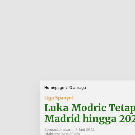
Homepage
/
Olahraga
L
u
Liga Spanyol
k
a
Luka Modric Teta
M
o
Madrid hingga 20
d
r
Benuantakaltara
9 Juni 2022
i
Olahraga
,
Sepakbola