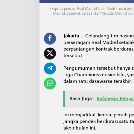
d
h
Ekspresi pemain Real Madrid Luka Modric usai per
i
Madrid, Spanyol, Selasa (12/4/2022). Madrid lol
n
g
g
a
Jakarta
– Gelandang tim nasiona
2
berseragam Real Madrid setida
0
perpanjangan kontrak berduras
2
tersebut.
3
Pengumuman tersebut hanya sel
Liga Champions musim lalu, yan
dalam satu dasawarsa terakhir.
Baca Juga :
Indonesia Tempat
Ini menjadi kali kedua, peraih 
jangka pendek berdurasi satu 
akhir bulan ini.