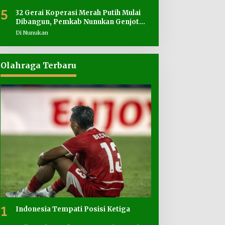
5
32 Gerai Koperasi Merah Putih Mulai
Dibangun, Pemkab Nunukan Genjot
Penyediaan Lahan
Di Nunukan
Olahraga Terbaru
1
Indonesia Tempati Posisi Ketiga