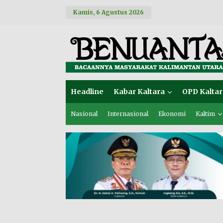
L
Kamis, 6 Agustus 2026
e
w
a
t
i
k
e
k
o
Headline
Kabar Kaltara
OPD Kaltar
n
t
e
Nasional
Internasional
Ekonomi
Kaltim
n