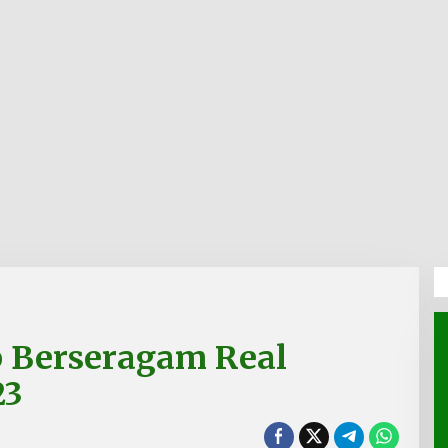
p Berseragam Real
23