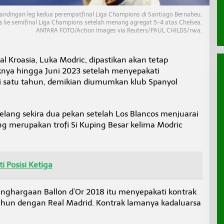
tandingan leg kedua perempatfinal Liga Champions di Santiago Bernabeu,
os ke semifinal Liga Champions setelah menang agregat 5-4 atas Chelsea.
ANTARA FOTO/Action Images via Reuters/PAUL CHILDS/rwa.
l Kroasia, Luka Modric, dipastikan akan tetap
knya hingga Juni 2023 setelah menyepakati
i satu tahun, demikian diumumkan klub Spanyol
ang sekira dua pekan setelah Los Blancos menjuarai
g merupakan trofi Si Kuping Besar kelima Modric
i Posisi Ketiga
penghargaan Ballon d’Or 2018 itu menyepakati kontrak
tahun dengan Real Madrid. Kontrak lamanya kadaluarsa