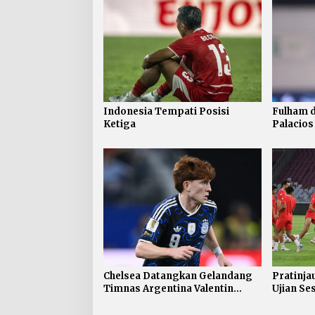
Indonesia Tempati Posisi
Fulham 
Ketiga
Palacios
Chelsea Datangkan Gelandang
Pratinja
Timnas Argentina Valentin
Ujian S
Barco
Garuda