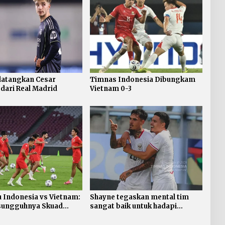
datangkan Cesar
Timnas Indonesia Dibungkam
 dari Real Madrid
Vietnam 0-3
u Indonesia vs Vietnam:
Shayne tegaskan mental tim
esungguhnya Skuad
sangat baik untuk hadapi
Vietnam