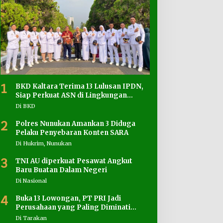
1
BKD Kaltara Terima 13 Lulusan IPDN,
Siap Perkuat ASN di Lingkungan
Pemprov
Di BKD
2
Polres Nunukan Amankan 3 Diduga
Pelaku Penyebaran Konten SARA
Di Hukrim, Nunukan
3
TNI AU diperkuat Pesawat Angkut
Baru Buatan Dalam Negeri
Di Nasional
4
Buka 13 Lowongan, PT PRI Jadi
Perusahaan yang Paling Diminati
Pencari Kerja
Di Tarakan