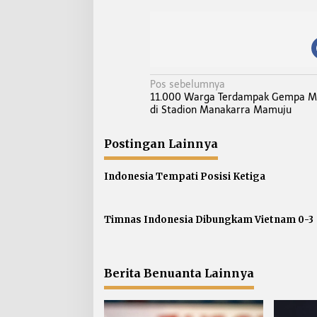
N
Pos sebelumnya
11.000 Warga Terdampak Gempa M
a
di Stadion Manakarra Mamuju
v
i
Postingan Lainnya
g
a
Indonesia Tempati Posisi Ketiga
s
i
p
Timnas Indonesia Dibungkam Vietnam 0-3
o
s
Berita Benuanta Lainnya