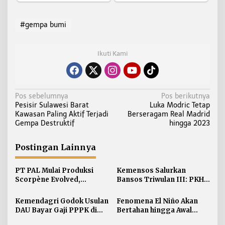
#gempa bumi
Ikuti Kami
N
Pos sebelumnya
Pos berikutnya
Pesisir Sulawesi Barat
Luka Modric Tetap
a
Kawasan Paling Aktif Terjadi
Berseragam Real Madrid
v
Gempa Destruktif
hingga 2023
i
g
Postingan Lainnya
a
s
PT PAL Mulai Produksi
Kemensos Salurkan
i
Scorpène Evolved,
Bansos Triwulan III: PKH 7
Perkuat Kerja Sama RI-
Juta KPM Sembako 12 Juta
p
Prancis
Kemendagri Godok Usulan
Fenomena El Niño Akan
o
DAU Bayar Gaji PPPK di
Bertahan hingga Awal
s
Daerah
Kuartal Pertama Tahun