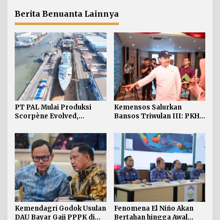
2027
Berita Benuanta Lainnya
PT PAL Mulai Produksi
Kemensos Salurkan
Scorpène Evolved,
Bansos Triwulan III: PKH 7
Perkuat Kerja Sama RI-
Juta KPM Sembako 12 Juta
Prancis
Kemendagri Godok Usulan
Fenomena El Niño Akan
DAU Bayar Gaji PPPK di
Bertahan hingga Awal