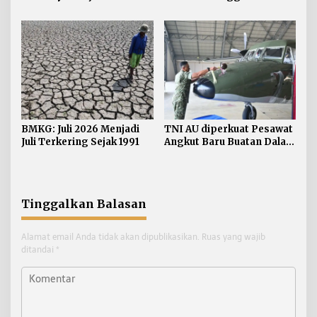
Daerah
Kuartal Pertama Tahun
2027
BMKG: Juli 2026 Menjadi
TNI AU diperkuat Pesawat
Juli Terkering Sejak 1991
Angkut Baru Buatan Dalam
Negeri
Tinggalkan Balasan
Alamat email Anda tidak akan dipublikasikan.
Ruas yang wajib
ditandai
*