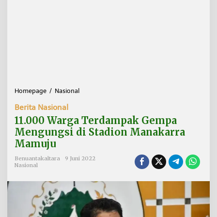
Homepage
/
Nasional
1
1
Berita Nasional
.
0
11.000 Warga Terdampak Gempa
0
Mengungsi di Stadion Manakarra
0
Mamuju
W
a
Benuantakaltara
9 Juni 2022
r
Nasional
g
a
T
e
r
d