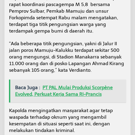
i
rapat koordinasi pascagempa M 5,8 bersama
o
Pemprov Sulbar, Pemkab Mamuju dan unsur
n
Forkopimda setempat Rabu malam mengatakan,
M
terdapat tiga titik pengungsian warga yang
a
terdampak gempa bumi di daerah itu.
n
a
k
“Ada beberapa titik pengungsian, yakni di Jalur II
a
jalan poros Mamuju-Kalukku terdapat sekitar 500
r
orang mengungsi, di Stadion Manakarra sebanyak
r
11.000 orang dan di posko Lapangan Ahmad Kirang
a
M
sebanyak 105 orang,” kata Verdianto.
a
m
u
Baca Juga :
PT PAL Mulai Produksi Scorpène
j
Evolved, Perkuat Kerja Sama RI-Prancis
u
Kapolda mengingatkan masyarakat agar tetap
waspada terhadap oknum yang mengambil
kesempatan di situasi seperti saat ini, dengan
melakukan tindakan kriminal.