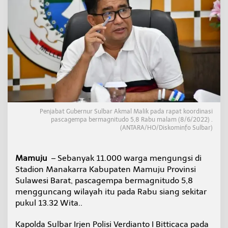
a
m
p
a
k
G
e
m
p
a
M
e
Penjabat Gubernur Sulbar Akmal Malik pada rapat koordinasi
n
pascagempa bermagnitudo 5,8 Rabu malam (8/6/2022) .
g
(ANTARA/HO/Diskominfo Sulbar)
u
n
g
Mamuju
– Sebanyak 11.000 warga mengungsi di
s
Stadion Manakarra Kabupaten Mamuju Provinsi
i
d
Sulawesi Barat, pascagempa bermagnitudo 5,8
i
mengguncang wilayah itu pada Rabu siang sekitar
S
pukul 13.32 Wita..
t
a
Kapolda Sulbar Irjen Polisi Verdianto I Bitticaca pada
d