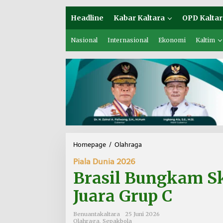
Headline
Kabar Kaltara
OPD Kaltar
Nasional
Internasional
Ekonomi
Kaltim
Homepage
/
Olahraga
B
r
Piala Dunia 2026
a
s
Brasil Bungkam Sk
i
l
Juara Grup C
B
u
Benuantakaltara
25 Juni 2026
n
Olahraga
,
Sepakbola