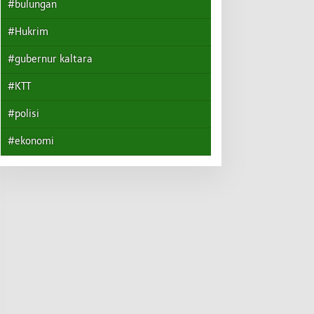
#bulungan
#Hukrim
#gubernur kaltara
#KTT
#polisi
#ekonomi