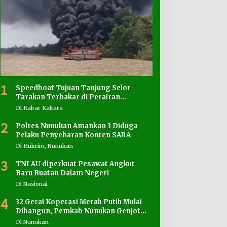
1
Speedboat Tujuan Tanjung Selor-
Tarakan Terbakar di Perairan
Salimbatu
Di Kabar Kaltara
2
Polres Nunukan Amankan 3 Diduga
Pelaku Penyebaran Konten SARA
Di Hukrim, Nunukan
3
TNI AU diperkuat Pesawat Angkut
Baru Buatan Dalam Negeri
Di Nasional
4
32 Gerai Koperasi Merah Putih Mulai
Dibangun, Pemkab Nunukan Genjot
Penyediaan Lahan
Di Nunukan