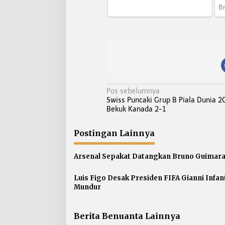
N
Pos sebelumnya
Swiss Puncaki Grup B Piala Dunia 2
a
Bekuk Kanada 2-1
v
i
Postingan Lainnya
g
a
Arsenal Sepakat Datangkan Bruno Guimar
s
i
Luis Figo Desak Presiden FIFA Gianni Infan
p
Mundur
o
s
Berita Benuanta Lainnya