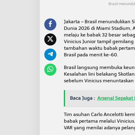
J
Brasil menunduk
u
a
r
Jakarta – Brasil menundukkan Sk
a
Dunia 2026 di Miami Stadium, 
G
melaju ke babak 32 besar sebag
r
u
Vinicius Junior tampil gemilan
p
tambahan waktu babak pertam
C
Brasil pada menit ke-60.
Brasil langsung membuka keungg
Kesalahan lini belakang Skotla
sebelum Vinicius menuntaskan
Baca Juga :
Arsenal Sepakat
Tim asuhan Carlo Ancelotti ke
babak pertama melalui Vinicius
VAR yang menilai adanya pelang