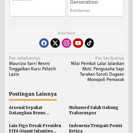
Ikuti Kami
N
Pos sebelumnya
Pos berikutnya
Maurizio Sarri Resmi
Nilai Pemkot Lalai Jalankan
a
Tinggalkan Kursi Pelatih
MoU, Pengusaha Sapi
v
Lazio
Tarakan Soroti Dugaan
i
Monopoli Pemasok
g
a
Postingan Lainnya
s
i
Arsenal Sepakat
Mohamed Salah Gabung
Datangkan Bruno
Trabzonspor
p
Guimaraes
o
Luis Figo Desak Presiden
Indonesia Tempati Posisi
s
FIFA Gianni Infantino
Ketiga