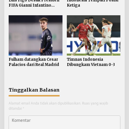
Luis Figo Desak Presiden
Indonesia Tempati Posisi
FIFA Gianni Infantino
Ketiga
Mundur
Fulham datangkan Cesar
Timnas Indonesia
Palacios dari Real Madrid
Dibungkam Vietnam 0-3
Tinggalkan Balasan
Alamat email Anda tidak akan dipublikasikan.
Ruas yang wajib
ditandai
*