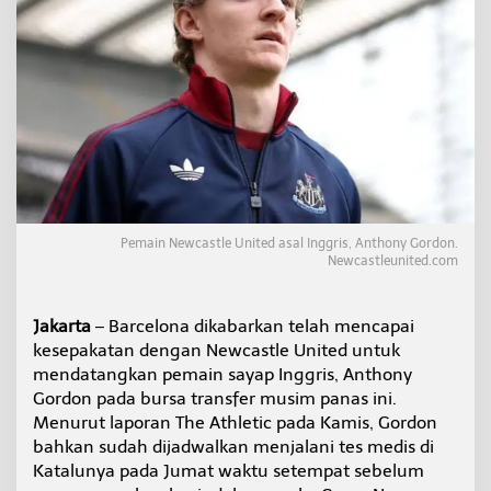
N
e
w
c
a
s
t
l
e
u
n
t
Pemain Newcastle United asal Inggris, Anthony Gordon.
u
Newcastleunited.com
k
G
o
Jakarta
– Barcelona dikabarkan telah mencapai
r
d
kesepakatan dengan Newcastle United untuk
o
mendatangkan pemain sayap Inggris, Anthony
n
Gordon pada bursa transfer musim panas ini.
Menurut laporan The Athletic pada Kamis, Gordon
bahkan sudah dijadwalkan menjalani tes medis di
Katalunya pada Jumat waktu setempat sebelum