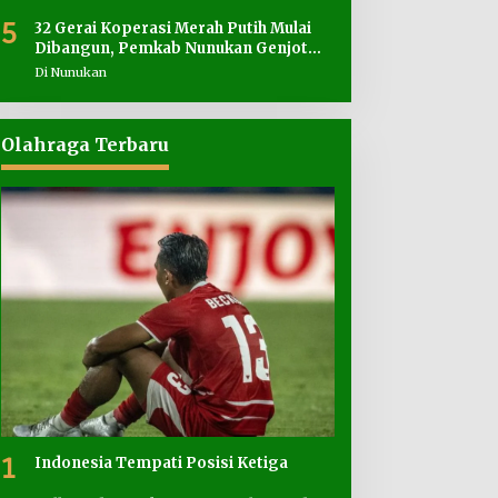
5
32 Gerai Koperasi Merah Putih Mulai
Dibangun, Pemkab Nunukan Genjot
Penyediaan Lahan
Di Nunukan
Olahraga Terbaru
1
Indonesia Tempati Posisi Ketiga