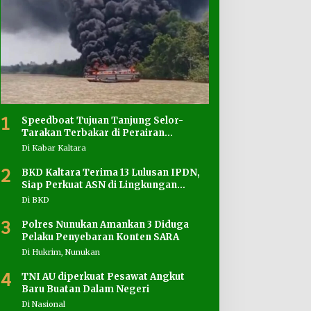
1
Speedboat Tujuan Tanjung Selor-
Tarakan Terbakar di Perairan
Salimbatu
Di Kabar Kaltara
2
BKD Kaltara Terima 13 Lulusan IPDN,
Siap Perkuat ASN di Lingkungan
Pemprov
Di BKD
3
Polres Nunukan Amankan 3 Diduga
Pelaku Penyebaran Konten SARA
Di Hukrim, Nunukan
4
TNI AU diperkuat Pesawat Angkut
Baru Buatan Dalam Negeri
Di Nasional