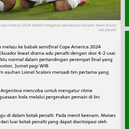
l Copa America 2024 setelah mengatasi perlawanan Ekuador lewat drama
adu penalti
na melaju ke babak semifinal Copa America 2024
kuador lewat drama adu penalti dengan skor 4-2 usai
tu normal dalam pertandingan perempat final yang
uston, Jumat pagi WIB.
 asuhan Lionel Scaloni menjadi tim pertama yang
, Argentina mencoba untuk mengatur ritme
asaan bola melalui pergerakan pemain di lini
u di dalam kotak penalti. Pada menit keenam, Moises
ri luar kotak penalti yang dapat diantisipasi oleh