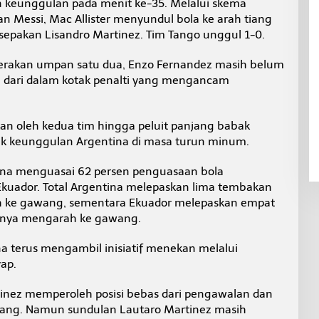
keunggulan pada menit ke-35. Melalui skema
n Messi, Mac Allister menyundul bola ke arah tiang
sepakan Lisandro Martinez. Tim Tango unggul 1-0.
gerakan umpan satu dua, Enzo Fernandez masih belum
dari dalam kotak penalti yang mengancam
kan oleh kedua tim hingga peluit panjang babak
tuk keunggulan Argentina di masa turun minum.
ina menguasai 62 persen penguasaan bola
Ekuador. Total Argentina melepaskan lima tembakan
h ke gawang, sementara Ekuador melepaskan empat
anya mengarah ke gawang.
a terus mengambil inisiatif menekan melalui
yap.
tinez memperoleh posisi bebas dari pengawalan dan
lang. Namun sundulan Lautaro Martinez masih