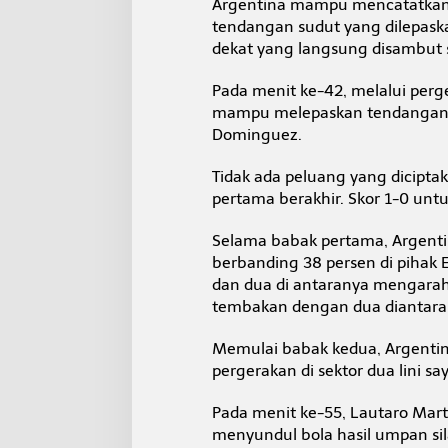
Argentina mampu mencatatkan 
tendangan sudut yang dilepaska
dekat yang langsung disambut 
Pada menit ke-42, melalui per
mampu melepaskan tendangan 
Dominguez.
Tidak ada peluang yang dicipta
pertama berakhir. Skor 1-0 un
Selama babak pertama, Argent
berbanding 38 persen di pihak 
dan dua di antaranya mengara
tembakan dengan dua diantar
Memulai babak kedua, Argentin
pergerakan di sektor dua lini sa
Pada menit ke-55, Lautaro Mar
menyundul bola hasil umpan si