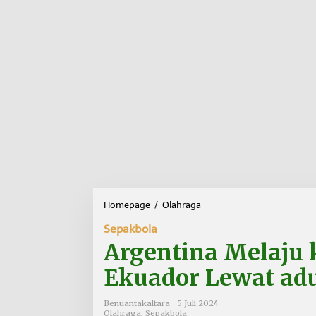
Homepage
/
Olahraga
A
r
Sepakbola
g
e
Argentina Melaju k
n
t
Ekuador Lewat adu
i
n
Benuantakaltara
5 Juli 2024
a
Olahraga
,
Sepakbola