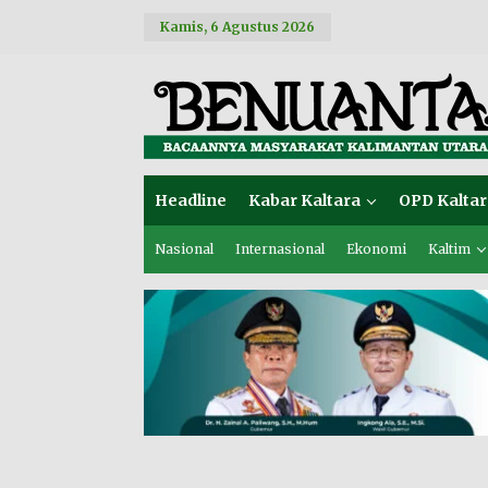
L
Kamis, 6 Agustus 2026
e
w
a
t
i
k
e
k
o
Headline
Kabar Kaltara
OPD Kaltar
n
t
e
Nasional
Internasional
Ekonomi
Kaltim
n