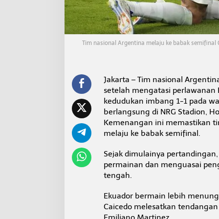
i
E
k
u
a
Tim nasional Argentina melaju ke babak semifina
d
o
r
L
Jakarta – Tim nasional Argenti
e
setelah mengatasi perlawanan E
w
a
kedudukan imbang 1-1 pada wak
t
berlangsung di NRG Stadion, Ho
a
Kemenangan ini memastikan tim
d
melaju ke babak semifinal.
u
p
e
Sejak dimulainya pertandingan
n
permainan dan menguasai pengu
a
tengah.
l
t
Ekuador bermain lebih menungg
i
4
Caicedo melesatkan tendangan da
-
Emiliano Martinez.