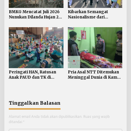
BMKG Mencatat Juli 2026
Kibarkan Semangat
Nunukan Dilanda Hujan 23
Nasionalisme dari
Hari
Perbatasan, Bendera
Merah Putih 81 Meter
Dibentangkan di Sebatik
Peringati HAN, Ratusan
Pria Asal NTT Ditemukan
Anak PAUD dan TK di
Meninggal Dunia di Kamar
Nunukan Adu Kreativitas
Kos Sebatik Barat
Lomba Menggambar dan
Mewarnai
Tinggalkan Balasan
Alamat email Anda tidak akan dipublikasikan.
Ruas yang wajib
ditandai
*