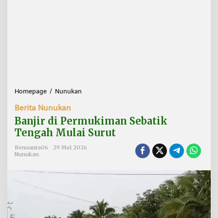
Homepage
/
Nunukan
B
a
Berita Nunukan
n
j
Banjir di Permukiman Sebatik
i
Tengah Mulai Surut
r
d
Benuanta06
29 Mei 2026
i
Nunukan
P
e
r
m
u
k
i