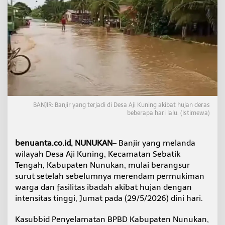
m
a
n
S
e
b
a
t
i
k
T
e
BANJIR: Banjir yang terjadi di Desa Aji Kuning akibat hujan deras
n
beberapa hari lalu. (Istimewa)
g
a
h
benuanta.co.id, NUNUKAN
– Banjir yang melanda
M
wilayah Desa Aji Kuning, Kecamatan Sebatik
u
Tengah, Kabupaten Nunukan, mulai berangsur
l
surut setelah sebelumnya merendam permukiman
a
i
warga dan fasilitas ibadah akibat hujan dengan
S
intensitas tinggi, Jumat pada (29/5/2026) dini hari.
u
r
Kasubbid Penyelamatan BPBD Kabupaten Nunukan,
u