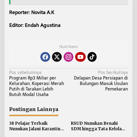
Reporter: Novita A.K
Editor: Endah Agustina
Ikuti Kami
N
Pos sebelumnya
Pos berikutnya
Program Rp3 Miliar per
Delapan Desa Persiapan di
a
Kelurahan, Koperasi Merah
Bulungan Masuk Usulan
v
Putih di Tarakan Lebih
Pemekaran
i
Butuh Modal Usaha
g
a
Postingan Lainnya
s
i
38 Pelajar Terbaik
RSUD Nunukan Benahi
Nunukan Jalani Karantina,
SDM hingga Tata Kelola
p
Siap Kibarkan Merah Putih
Pelayanan