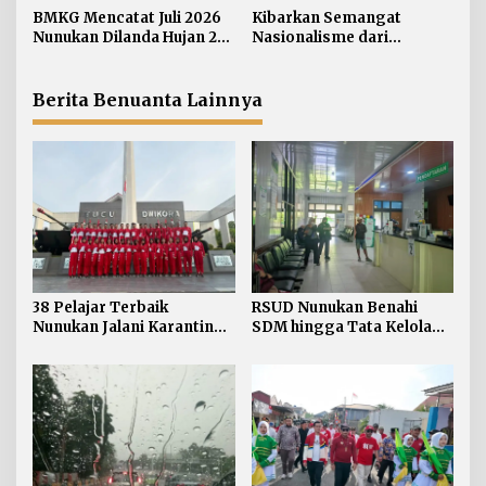
o
di HUT RI ke-81
BMKG Mencatat Juli 2026
Kibarkan Semangat
s
Nunukan Dilanda Hujan 23
Nasionalisme dari
Hari
Perbatasan, Bendera
Merah Putih 81 Meter
Dibentangkan di Sebatik
Berita Benuanta Lainnya
38 Pelajar Terbaik
RSUD Nunukan Benahi
Nunukan Jalani Karantina,
SDM hingga Tata Kelola
Siap Kibarkan Merah Putih
Pelayanan
di HUT RI ke-81