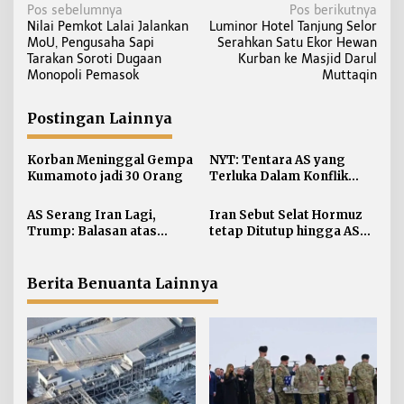
N
Pos sebelumnya
Pos berikutnya
Nilai Pemkot Lalai Jalankan
Luminor Hotel Tanjung Selor
a
MoU, Pengusaha Sapi
Serahkan Satu Ekor Hewan
v
Tarakan Soroti Dugaan
Kurban ke Masjid Darul
i
Monopoli Pemasok
Muttaqin
g
a
Postingan Lainnya
s
i
Korban Meninggal Gempa
NYT: Tentara AS yang
Kumamoto jadi 30 Orang
Terluka Dalam Konflik
p
Iran Bertambah, jadi 624
o
AS Serang Iran Lagi,
Iran Sebut Selat Hormuz
s
Trump: Balasan atas
tetap Ditutup hingga AS
Terbunuhnya Personel AS
Terima Persyaratan
Berita Benuanta Lainnya