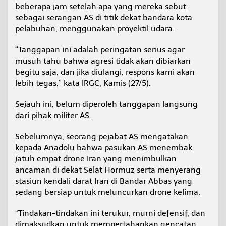
beberapa jam setelah apa yang mereka sebut
l
a
sebagai serangan AS di titik dekat bandara kota
n
pelabuhan, menggunakan proyektil udara.
U
d
“Tanggapan ini adalah peringatan serius agar
a
musuh tahu bahwa agresi tidak akan dibiarkan
r
a
begitu saja, dan jika diulangi, respons kami akan
d
lebih tegas,” kata IRGC, Kamis (27/5).
i
K
Sejauh ini, belum diperoleh tanggapan langsung
u
dari pihak militer AS.
w
a
i
Sebelumnya, seorang pejabat AS mengatakan
t
kepada Anadolu bahwa pasukan AS menembak
jatuh empat drone Iran yang menimbulkan
ancaman di dekat Selat Hormuz serta menyerang
stasiun kendali darat Iran di Bandar Abbas yang
sedang bersiap untuk meluncurkan drone kelima.
“Tindakan-tindakan ini terukur, murni defensif, dan
dimaksudkan untuk mempertahankan gencatan