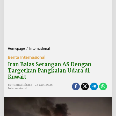
Homepage
/
Internasional
I
r
Berita Internasional
a
n
Iran Balas Serangan AS Dengan
B
Targetkan Pangkalan Udara di
a
Kuwait
l
a
Benuantakaltara
28 Mei 2026
s
Internasional
S
e
r
a
n
g