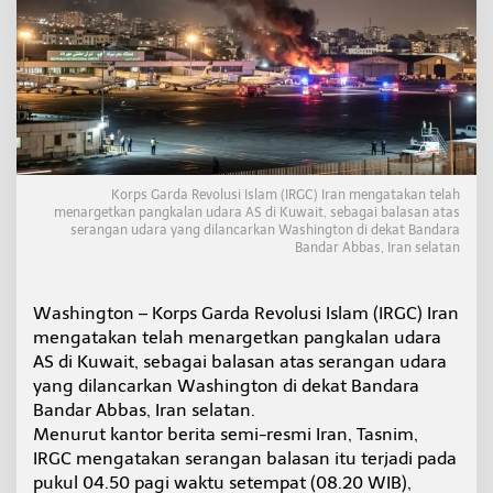
a
n
A
S
D
e
n
g
a
n
Korps Garda Revolusi Islam (IRGC) Iran mengatakan telah
T
menargetkan pangkalan udara AS di Kuwait, sebagai balasan atas
a
serangan udara yang dilancarkan Washington di dekat Bandara
r
Bandar Abbas, Iran selatan
g
e
t
Washington – Korps Garda Revolusi Islam (IRGC) Iran
k
mengatakan telah menargetkan pangkalan udara
a
AS di Kuwait, sebagai balasan atas serangan udara
n
yang dilancarkan Washington di dekat Bandara
P
a
Bandar Abbas, Iran selatan.
n
Menurut kantor berita semi-resmi Iran, Tasnim,
g
IRGC mengatakan serangan balasan itu terjadi pada
k
pukul 04.50 pagi waktu setempat (08.20 WIB),
a