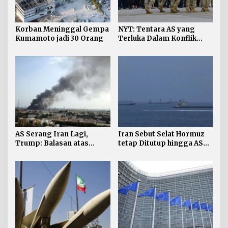
Korban Meninggal Gempa
NYT: Tentara AS yang
Kumamoto jadi 30 Orang
Terluka Dalam Konflik
Iran Bertambah, jadi 624
AS Serang Iran Lagi,
Iran Sebut Selat Hormuz
Trump: Balasan atas
tetap Ditutup hingga AS
Terbunuhnya Personel AS
Terima Persyaratan