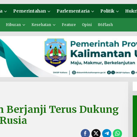
a
Pemerintahan
Parlementaria
Politik
Hukr
Hiburan
Kesehatan
Feature
Opini
86Flash
n Berjanji Terus Dukung
Rusia