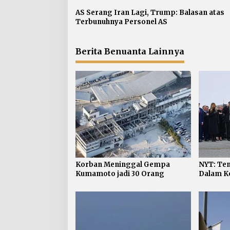
i
p
AS Serang Iran Lagi, Trump: Balasan atas
Terbunuhnya Personel AS
o
s
Berita Benuanta Lainnya
Korban Meninggal Gempa
NYT: Ten
Kumamoto jadi 30 Orang
Dalam Ko
jadi 624