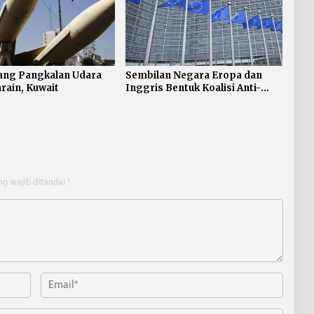
ang Pangkalan Udara
Sembilan Negara Eropa dan
hrain, Kuwait
Inggris Bentuk Koalisi Anti-
rudal Balistik
ng wajib ditandai
*