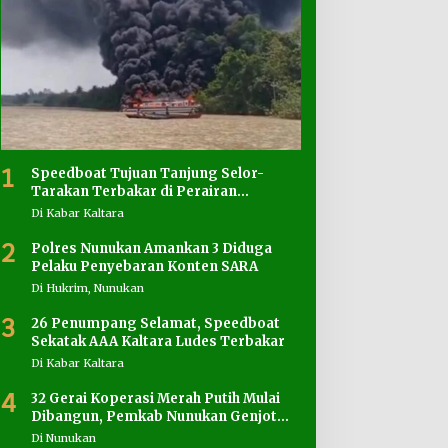
1
Speedboat Tujuan Tanjung Selor-
Tarakan Terbakar di Perairan
Salimbatu
Di Kabar Kaltara
2
Polres Nunukan Amankan 3 Diduga
Pelaku Penyebaran Konten SARA
Di Hukrim, Nunukan
3
26 Penumpang Selamat, Speedboat
Sekatak AAA Kaltara Ludes Terbakar
Di Kabar Kaltara
4
32 Gerai Koperasi Merah Putih Mulai
Dibangun, Pemkab Nunukan Genjot
Penyediaan Lahan
Di Nunukan