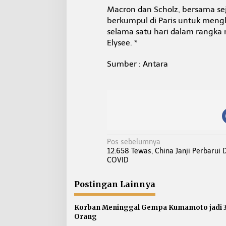
Macron dan Scholz, bersama se
berkumpul di Paris untuk meng
selama satu hari dalam rangka
Elysee. *
Sumber : Antara
N
Pos sebelumnya
12.658 Tewas, China Janji Perbarui 
a
COVID
v
i
Postingan Lainnya
g
a
Korban Meninggal Gempa Kumamoto jadi 
s
Orang