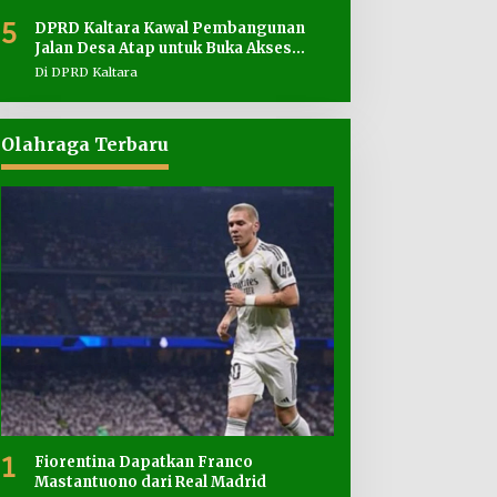
5
DPRD Kaltara Kawal Pembangunan
Jalan Desa Atap untuk Buka Akses
Wilayah Perbatasan
Di DPRD Kaltara
Olahraga Terbaru
1
Fiorentina Dapatkan Franco
Mastantuono dari Real Madrid