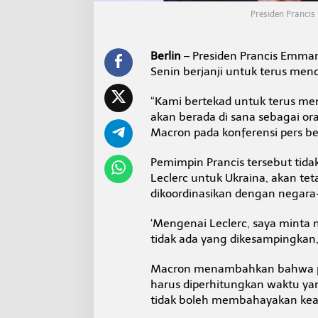
g
Presiden Prancis
U
k
r
Berlin
– Presiden Prancis Emman
a
i
Senin berjanji untuk terus me
n
a
“Kami bertekad untuk terus me
M
akan berada di sana sebagai o
e
Macron pada konferensi pers be
l
a
w
Pemimpin Prancis tersebut ti
a
Leclerc untuk Ukraina, akan t
n
dikoordinasikan dengan negara-
R
u
s
‘Mengenai Leclerc, saya minta
i
tidak ada yang dikesampingkan
a
Macron menambahkan bahwa pen
harus diperhitungkan waktu yan
tidak boleh membahayakan keam